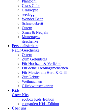
Plantochi
Grass Cube
Grasköpfe
seedegg
Wonder Bean
Schneidebrett
Ostern
Xmas & Neujahr
Muttertags-
geschenke
Personalisierbare
Natur-Geschenke
Ostern
Zum Geburtstag
Für Hochzeit & Verliebte
Für deine Lieblingsmenschen
Für Meister am Herd & Grill
Zur Geburt
Weihnachten
Glückwunschkarten
Kids
Grow Kits
ecobox Kids-Edition
ecogarden Kids-Edition
Über uns