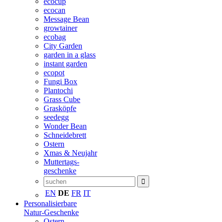
ecocup
ecocan
Message Bean
growtainer
ecobag
City Garden
garden in a glass
instant garden
ecopot
Fungi Box
Plantochi
Grass Cube
Grasköpfe
seedegg
Wonder Bean
Schneidebrett
Ostern
Xmas & Neujahr
Muttertags-
geschenke
EN
DE
FR
IT
Personalisierbare
Natur-Geschenke
Ostern