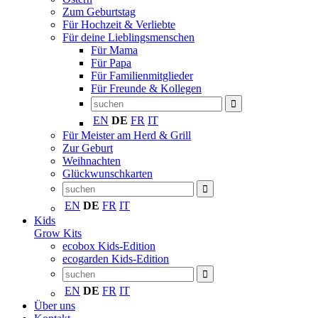
Zum Geburtstag
Für Hochzeit & Verliebte
Für deine Lieblingsmenschen
Für Mama
Für Papa
Für Familienmitglieder
Für Freunde & Kollegen
EN
DE
FR
IT
Für Meister am Herd & Grill
Zur Geburt
Weihnachten
Glückwunschkarten
EN
DE
FR
IT
Kids
Grow Kits
ecobox Kids-Edition
ecogarden Kids-Edition
EN
DE
FR
IT
Über uns