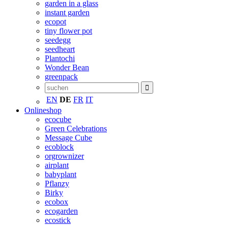
garden in a glass
instant garden
ecopot
tiny flower pot
seedegg
seedheart
Plantochi
Wonder Bean
greenpack
EN
DE
FR
IT
Onlineshop
ecocube
Green Celebrations
Message Cube
ecoblock
orgrownizer
airplant
babyplant
Pflanzy
Birky
ecobox
ecogarden
ecostick