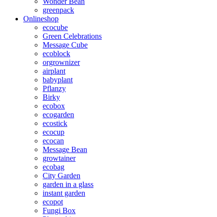
Wonder Bean
greenpack
Onlineshop
ecocube
Green Celebrations
Message Cube
ecoblock
orgrownizer
airplant
babyplant
Pflanzy
Birky
ecobox
ecogarden
ecostick
ecocup
ecocan
Message Bean
growtainer
ecobag
City Garden
garden in a glass
instant garden
ecopot
Fungi Box