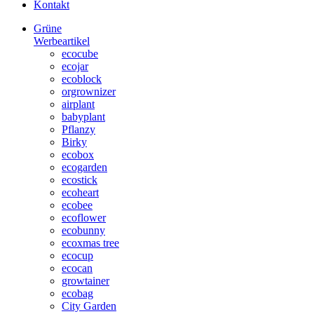
Kontakt
Grüne
Werbeartikel
ecocube
ecojar
ecoblock
orgrownizer
airplant
babyplant
Pflanzy
Birky
ecobox
ecogarden
ecostick
ecoheart
ecobee
ecoflower
ecobunny
ecoxmas tree
ecocup
ecocan
growtainer
ecobag
City Garden