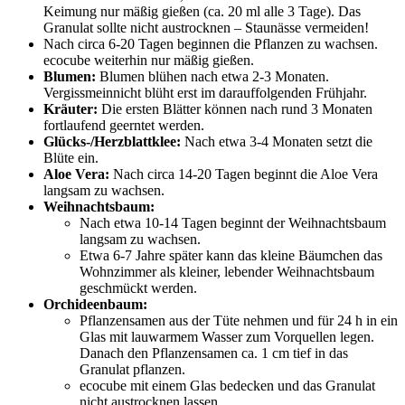
Keimung nur mäßig gießen (ca. 20 ml alle 3 Tage). Das
Granulat sollte nicht austrocknen – Staunässe vermeiden!
Nach circa 6-20 Tagen beginnen die Pflanzen zu wachsen.
ecocube weiterhin nur mäßig gießen.
Blumen:
Blumen blühen nach etwa 2-3 Monaten.
Vergissmeinnicht blüht erst im darauffolgenden Frühjahr.
Kräuter:
Die ersten Blätter können nach rund 3 Monaten
fortlaufend geerntet werden.
Glücks-/Herzblattklee:
Nach etwa 3-4 Monaten setzt die
Blüte ein.
Aloe Vera:
Nach circa 14-20 Tagen beginnt die Aloe Vera
langsam zu wachsen.
Weihnachtsbaum:
Nach etwa 10-14 Tagen beginnt der Weihnachtsbaum
langsam zu wachsen.
Etwa 6-7 Jahre später kann das kleine Bäumchen das
Wohnzimmer als kleiner, lebender Weihnachtsbaum
geschmückt werden.
Orchideenbaum:
Pflanzensamen aus der Tüte nehmen und für 24 h in ein
Glas mit lauwarmem Wasser zum Vorquellen legen.
Danach den Pflanzensamen ca. 1 cm tief in das
Granulat pflanzen.
ecocube mit einem Glas bedecken und das Granulat
nicht austrocknen lassen.