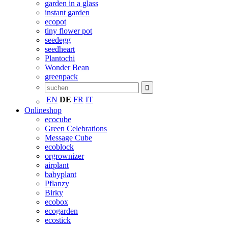
garden in a glass
instant garden
ecopot
tiny flower pot
seedegg
seedheart
Plantochi
Wonder Bean
greenpack
EN
DE
FR
IT
Onlineshop
ecocube
Green Celebrations
Message Cube
ecoblock
orgrownizer
airplant
babyplant
Pflanzy
Birky
ecobox
ecogarden
ecostick