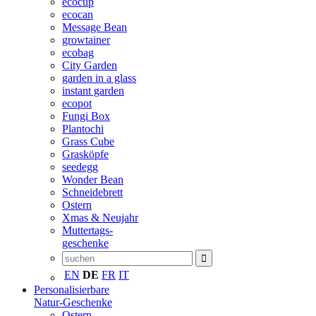
ecocup
ecocan
Message Bean
growtainer
ecobag
City Garden
garden in a glass
instant garden
ecopot
Fungi Box
Plantochi
Grass Cube
Grasköpfe
seedegg
Wonder Bean
Schneidebrett
Ostern
Xmas & Neujahr
Muttertags-
geschenke
EN
DE
FR
IT
Personalisierbare
Natur-Geschenke
Ostern