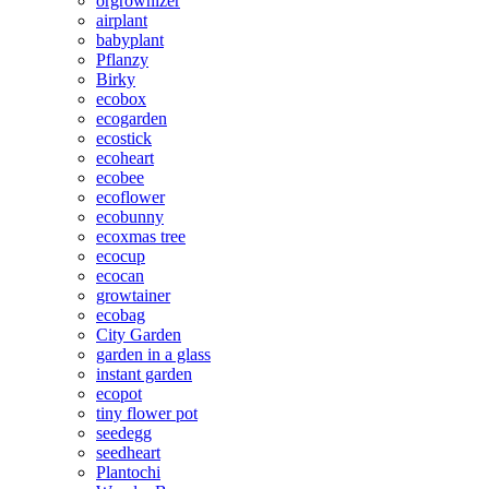
orgrownizer
airplant
babyplant
Pflanzy
Birky
ecobox
ecogarden
ecostick
ecoheart
ecobee
ecoflower
ecobunny
ecoxmas tree
ecocup
ecocan
growtainer
ecobag
City Garden
garden in a glass
instant garden
ecopot
tiny flower pot
seedegg
seedheart
Plantochi