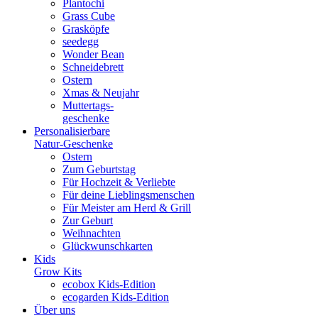
Plantochi
Grass Cube
Grasköpfe
seedegg
Wonder Bean
Schneidebrett
Ostern
Xmas & Neujahr
Muttertags-
geschenke
Personalisierbare
Natur-Geschenke
Ostern
Zum Geburtstag
Für Hochzeit & Verliebte
Für deine Lieblingsmenschen
Für Meister am Herd & Grill
Zur Geburt
Weihnachten
Glückwunschkarten
Kids
Grow Kits
ecobox Kids-Edition
ecogarden Kids-Edition
Über uns