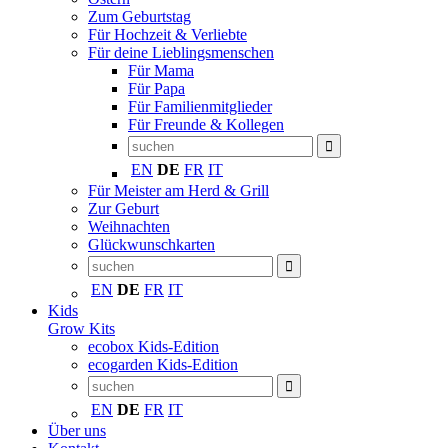
Zum Geburtstag
Für Hochzeit & Verliebte
Für deine Lieblingsmenschen
Für Mama
Für Papa
Für Familienmitglieder
Für Freunde & Kollegen
EN
DE
FR
IT
Für Meister am Herd & Grill
Zur Geburt
Weihnachten
Glückwunschkarten
EN
DE
FR
IT
Kids
Grow Kits
ecobox Kids-Edition
ecogarden Kids-Edition
EN
DE
FR
IT
Über uns