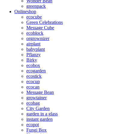
Wonder Bean
greenpack
Onlineshop
ecocube
Green Celebrations
Message Cube
ecoblock
orgrownizer
airplant
babyplant
Pflanzy
Birky
ecobox
ecogarden
ecostick
ecocup
ecocan
Message Bean
growtainer
ecobag
City Garden
garden in a glass
instant garden
ecopot
Fungi Box