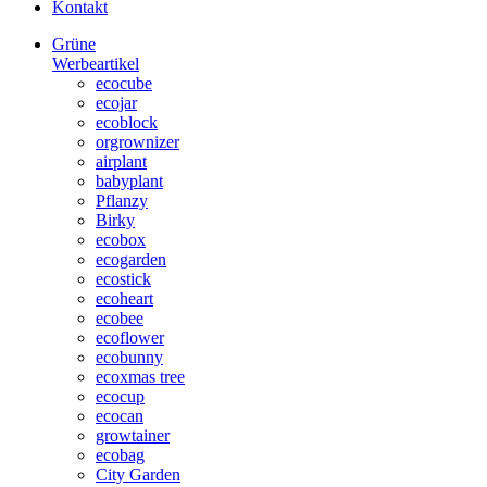
Kontakt
Grüne
Werbeartikel
ecocube
ecojar
ecoblock
orgrownizer
airplant
babyplant
Pflanzy
Birky
ecobox
ecogarden
ecostick
ecoheart
ecobee
ecoflower
ecobunny
ecoxmas tree
ecocup
ecocan
growtainer
ecobag
City Garden