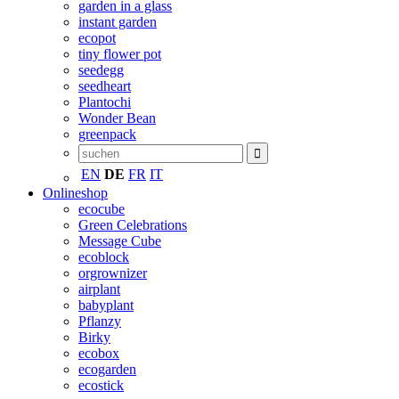
garden in a glass
instant garden
ecopot
tiny flower pot
seedegg
seedheart
Plantochi
Wonder Bean
greenpack
EN
DE
FR
IT
Onlineshop
ecocube
Green Celebrations
Message Cube
ecoblock
orgrownizer
airplant
babyplant
Pflanzy
Birky
ecobox
ecogarden
ecostick