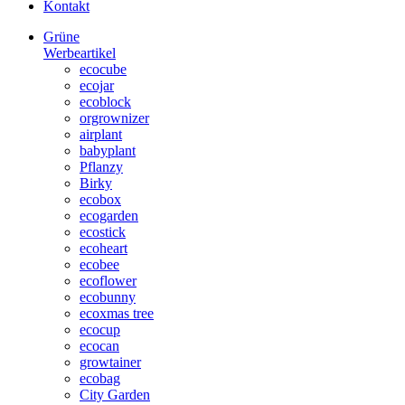
Kontakt
Grüne
Werbeartikel
ecocube
ecojar
ecoblock
orgrownizer
airplant
babyplant
Pflanzy
Birky
ecobox
ecogarden
ecostick
ecoheart
ecobee
ecoflower
ecobunny
ecoxmas tree
ecocup
ecocan
growtainer
ecobag
City Garden