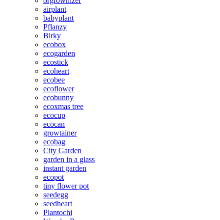
orgrownizer
airplant
babyplant
Pflanzy
Birky
ecobox
ecogarden
ecostick
ecoheart
ecobee
ecoflower
ecobunny
ecoxmas tree
ecocup
ecocan
growtainer
ecobag
City Garden
garden in a glass
instant garden
ecopot
tiny flower pot
seedegg
seedheart
Plantochi