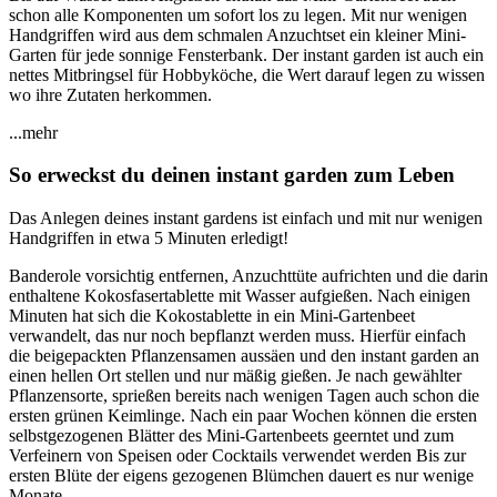
schon alle Komponenten um sofort los zu legen. Mit nur wenigen
Handgriffen wird aus dem schmalen Anzuchtset ein kleiner Mini-
Garten für jede sonnige Fensterbank. Der instant garden ist auch ein
nettes Mitbringsel für Hobbyköche, die Wert darauf legen zu wissen
wo ihre Zutaten herkommen.
...mehr
So erweckst du deinen instant garden zum Leben
Das Anlegen deines instant gardens ist einfach und mit nur wenigen
Handgriffen in etwa 5 Minuten erledigt!
Banderole vorsichtig entfernen, Anzuchttüte aufrichten und die darin
enthaltene Kokosfasertablette mit Wasser aufgießen. Nach einigen
Minuten hat sich die Kokostablette in ein Mini-Gartenbeet
verwandelt, das nur noch bepflanzt werden muss. Hierfür einfach
die beigepackten Pflanzensamen aussäen und den instant garden an
einen hellen Ort stellen und nur mäßig gießen. Je nach gewählter
Pflanzensorte, sprießen bereits nach wenigen Tagen auch schon die
ersten grünen Keimlinge. Nach ein paar Wochen können die ersten
selbstgezogenen Blätter des Mini-Gartenbeets geerntet und zum
Verfeinern von Speisen oder Cocktails verwendet werden Bis zur
ersten Blüte der eigens gezogenen Blümchen dauert es nur wenige
Monate.