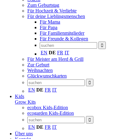
Zum Geburtstag
Für Hochzeit & Verliebte
Für deine Lieblingsmenschen
Für Mama
Für Papa
Für Familienmitglieder
Für Freunde & Kollegen
EN
DE
FR
IT
Für Meister am Herd & Grill
Zur Geburt
Weihnachten
Glückwunschkarten
EN
DE
FR
IT
Kids
Grow Kits
ecobox Kids-Edition
ecogarden Kids-Edition
EN
DE
FR
IT
Über uns