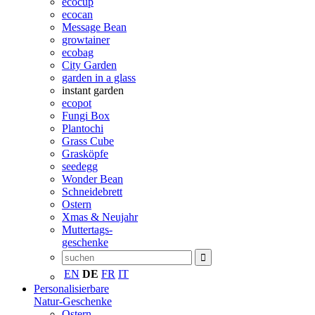
ecocup
ecocan
Message Bean
growtainer
ecobag
City Garden
garden in a glass
instant garden
ecopot
Fungi Box
Plantochi
Grass Cube
Grasköpfe
seedegg
Wonder Bean
Schneidebrett
Ostern
Xmas & Neujahr
Muttertags-
geschenke
EN
DE
FR
IT
Personalisierbare
Natur-Geschenke
Ostern