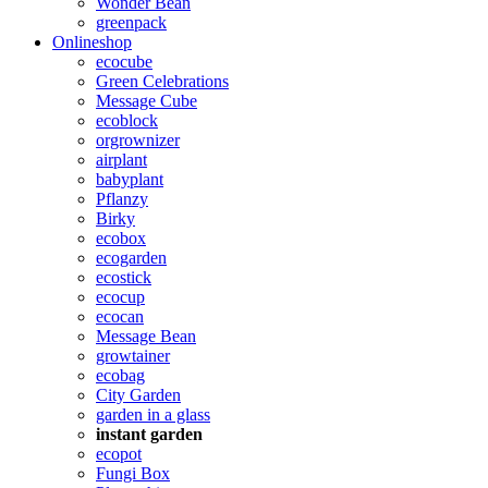
Wonder Bean
greenpack
Onlineshop
ecocube
Green Celebrations
Message Cube
ecoblock
orgrownizer
airplant
babyplant
Pflanzy
Birky
ecobox
ecogarden
ecostick
ecocup
ecocan
Message Bean
growtainer
ecobag
City Garden
garden in a glass
instant garden
ecopot
Fungi Box