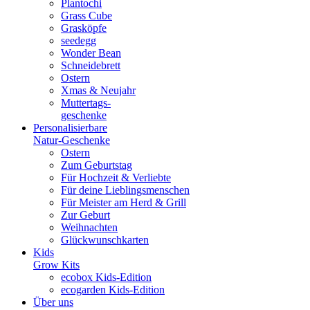
Plantochi
Grass Cube
Grasköpfe
seedegg
Wonder Bean
Schneidebrett
Ostern
Xmas & Neujahr
Muttertags-
geschenke
Personalisierbare
Natur-Geschenke
Ostern
Zum Geburtstag
Für Hochzeit & Verliebte
Für deine Lieblingsmenschen
Für Meister am Herd & Grill
Zur Geburt
Weihnachten
Glückwunschkarten
Kids
Grow Kits
ecobox Kids-Edition
ecogarden Kids-Edition
Über uns