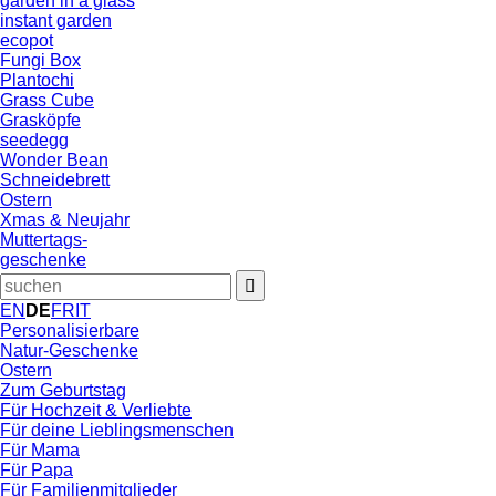
garden in a glass
instant garden
ecopot
Fungi Box
Plantochi
Grass Cube
Grasköpfe
seedegg
Wonder Bean
Schneidebrett
Ostern
Xmas & Neujahr
Muttertags-
geschenke
EN
DE
FR
IT
Personalisierbare
Natur-Geschenke
Ostern
Zum Geburtstag
Für Hochzeit & Verliebte
Für deine Lieblingsmenschen
Für Mama
Für Papa
Für Familienmitglieder