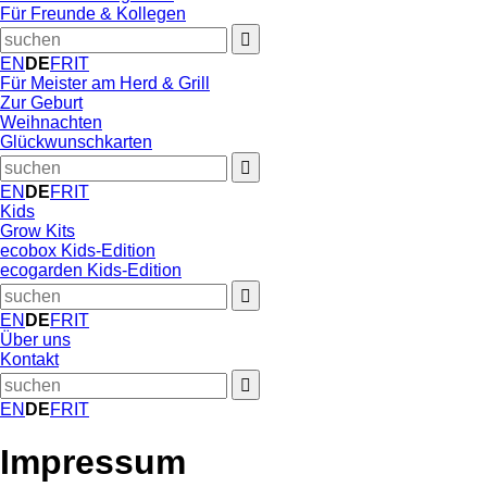
Für Freunde & Kollegen
EN
DE
FR
IT
Für Meister am Herd & Grill
Zur Geburt
Weihnachten
Glückwunschkarten
EN
DE
FR
IT
Kids
Grow Kits
ecobox Kids-Edition
ecogarden Kids-Edition
EN
DE
FR
IT
Über uns
Kontakt
EN
DE
FR
IT
Impressum