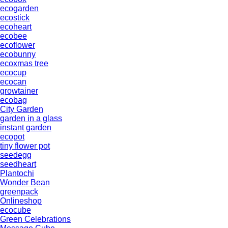
ecogarden
ecostick
ecoheart
ecobee
ecoflower
ecobunny
ecoxmas tree
ecocup
ecocan
growtainer
ecobag
City Garden
garden in a glass
instant garden
ecopot
tiny flower pot
seedegg
seedheart
Plantochi
Wonder Bean
greenpack
Onlineshop
ecocube
Green Celebrations