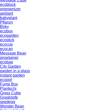
Message Cube
ecoblock
orgrownizer
airplant
babyplant
Pflanzy
Birky
ecobox
ecogarden
ecostick
ecocup
ecocan
Message Bean
growtainer
ecobag
City Garden
garden in a glass
instant garden
ecopot
Fungi Box
Plantochi
Grass Cube
Grasköpfe
seedegg
Wonder Bean