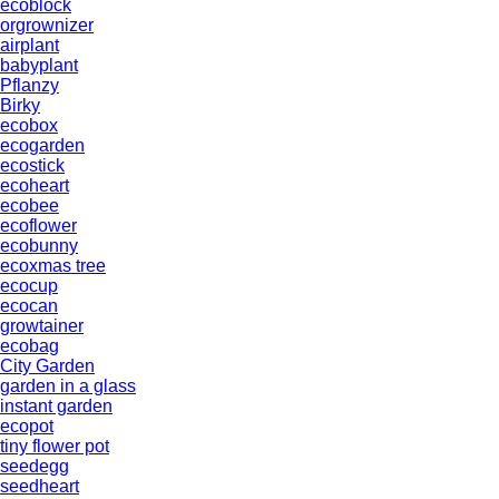
ecoblock
orgrownizer
airplant
babyplant
Pflanzy
Birky
ecobox
ecogarden
ecostick
ecoheart
ecobee
ecoflower
ecobunny
ecoxmas tree
ecocup
ecocan
growtainer
ecobag
City Garden
garden in a glass
instant garden
ecopot
tiny flower pot
seedegg
seedheart