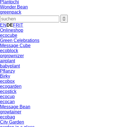
Plantochi
Wonder Bean
greenpack
EN
DE
FR
IT
Onlineshop
ecocube
Green Celebrations
Message Cube
ecoblock
orgrownizer
airplant
babyplant
Pflanzy
Birky
ecobox
ecogarden
ecostick
ecocup
ecocan
Message Bean
growtainer
ecobag
City Garden