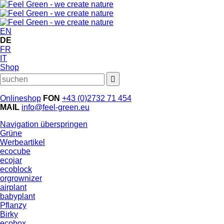
EN
DE
FR
IT
Shop
Onlineshop
FON
+43 (0)2732 71 454
MAIL
info@feel-green.eu
Navigation überspringen
Grüne
Werbeartikel
ecocube
ecojar
ecoblock
orgrownizer
airplant
babyplant
Pflanzy
Birky
ecobox