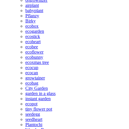
orgrownizer
airplant
babyplant
Pflanzy
Birky
ecobox
ecogarden
ecostick
ecoheart
ecobee
ecoflower
ecobunny
ecoxmas tree
ecocup
ecocan
growtainer
ecobag
City Garden
garden in a glass
instant garden
ecopot
tiny flower pot
seedegg
seedheart
Plantochi