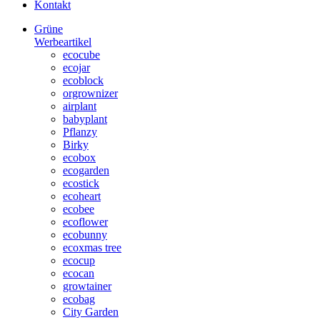
Kontakt
Grüne
Werbeartikel
ecocube
ecojar
ecoblock
orgrownizer
airplant
babyplant
Pflanzy
Birky
ecobox
ecogarden
ecostick
ecoheart
ecobee
ecoflower
ecobunny
ecoxmas tree
ecocup
ecocan
growtainer
ecobag
City Garden