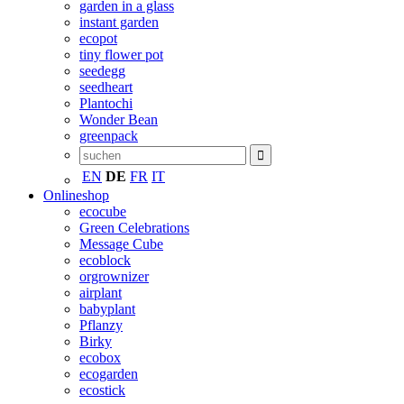
garden in a glass
instant garden
ecopot
tiny flower pot
seedegg
seedheart
Plantochi
Wonder Bean
greenpack
EN
DE
FR
IT
Onlineshop
ecocube
Green Celebrations
Message Cube
ecoblock
orgrownizer
airplant
babyplant
Pflanzy
Birky
ecobox
ecogarden
ecostick