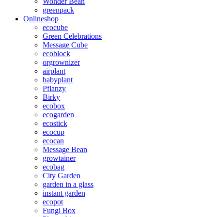
Wonder Bean
greenpack
Onlineshop
ecocube
Green Celebrations
Message Cube
ecoblock
orgrownizer
airplant
babyplant
Pflanzy
Birky
ecobox
ecogarden
ecostick
ecocup
ecocan
Message Bean
growtainer
ecobag
City Garden
garden in a glass
instant garden
ecopot
Fungi Box