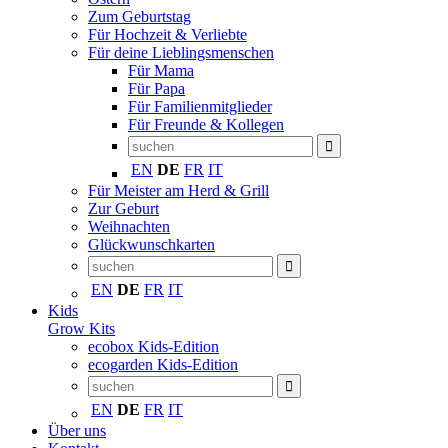
Zum Geburtstag
Für Hochzeit & Verliebte
Für deine Lieblingsmenschen
Für Mama
Für Papa
Für Familienmitglieder
Für Freunde & Kollegen
EN
DE
FR
IT
Für Meister am Herd & Grill
Zur Geburt
Weihnachten
Glückwunschkarten
EN
DE
FR
IT
Kids
Grow Kits
ecobox Kids-Edition
ecogarden Kids-Edition
EN
DE
FR
IT
Über uns