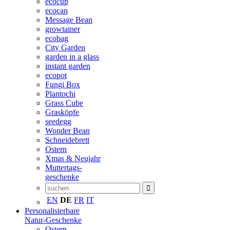
ecocup
ecocan
Message Bean
growtainer
ecobag
City Garden
garden in a glass
instant garden
ecopot
Fungi Box
Plantochi
Grass Cube
Grasköpfe
seedegg
Wonder Bean
Schneidebrett
Ostern
Xmas & Neujahr
Muttertags-
geschenke
EN
DE
FR
IT
Personalisierbare
Natur-Geschenke
Ostern