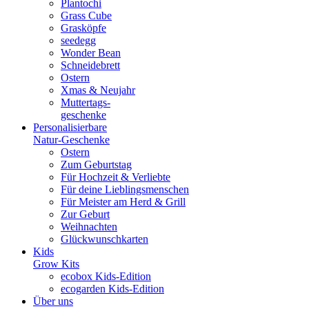
Plantochi
Grass Cube
Grasköpfe
seedegg
Wonder Bean
Schneidebrett
Ostern
Xmas & Neujahr
Muttertags-
geschenke
Personalisierbare
Natur-Geschenke
Ostern
Zum Geburtstag
Für Hochzeit & Verliebte
Für deine Lieblingsmenschen
Für Meister am Herd & Grill
Zur Geburt
Weihnachten
Glückwunschkarten
Kids
Grow Kits
ecobox Kids-Edition
ecogarden Kids-Edition
Über uns