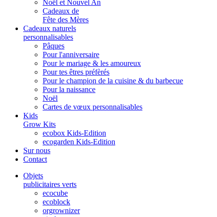
Noël et Nouvel An
Cadeaux de
Fête des Mères
Cadeaux naturels
personnalisables
Pâques
Pour l'anniversaire
Pour le mariage & les amoureux
Pour tes êtres préfèrés
Pour le champion de la cuisine & du barbecue
Pour la naissance
Noël
Cartes de vœux personnalisables
Kids
Grow Kits
ecobox Kids-Edition
ecogarden Kids-Edition
Sur nous
Contact
Objets
publicitaires verts
ecocube
ecoblock
orgrownizer