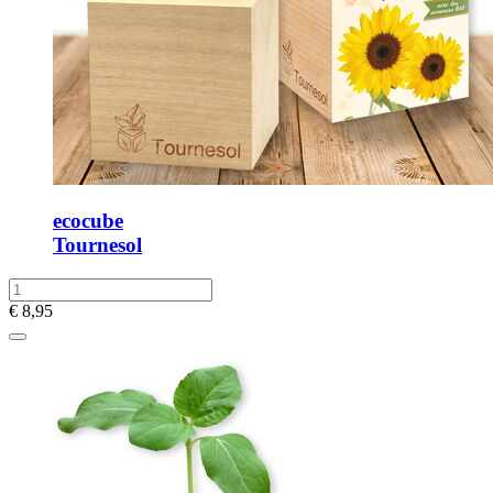
ecocube
Tournesol
€
8,95