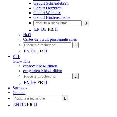
Geburt Schneidebrett
Geburt Herzbrett
Geburt Weinbox
Geburt Rindenscheibe
EN
DE
FR
IT
Noël
Cartes de vœux personnalisables
EN
DE
FR
IT
Kids
Grow Kits
ecobox Kids-Edition
ecogarden Kids-Edition
EN
DE
FR
IT
Sur nous
Contact
EN
DE
FR
IT