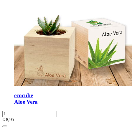
ecocube
Aloe Vera
€
8,95