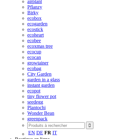
airplant
Pflanzy
Birky
ecobox
ecogarden
ecostick
ecoheart
ecobee
ecoxmas tree
ecocup
ecocan
growtainer
ecobag
City Garden
garden in a glass
instant garden
ecopot
tiny flower pot
seedegg
Plantochi
Wonder Bean
greenpack
EN
DE
FR
IT