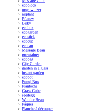
Message Cube
ecoblock
orgrownizer
airplant
Pflanzy
Birky
ecobox
ecogarden
ecostick
ecocup
ecocan
Message Bean
growtainer
ecobag
City Garden
garden in a glass
instant garden
ecopot
Fungi Box
Plantochi
Grass Cube
seedegg
Wonder Bean
Pâques
Planche à découper