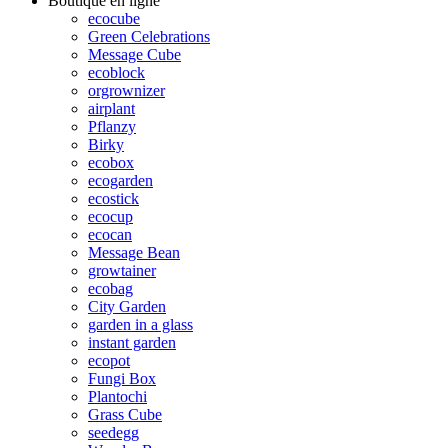
Boutique en ligne
ecocube
Green Celebrations
Message Cube
ecoblock
orgrownizer
airplant
Pflanzy
Birky
ecobox
ecogarden
ecostick
ecocup
ecocan
Message Bean
growtainer
ecobag
City Garden
garden in a glass
instant garden
ecopot
Fungi Box
Plantochi
Grass Cube
seedegg