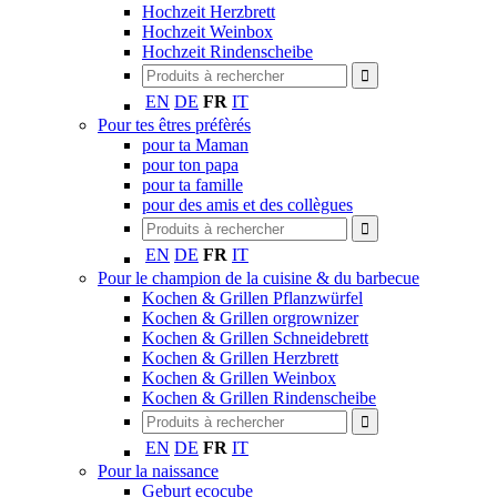
Hochzeit Herzbrett
Hochzeit Weinbox
Hochzeit Rindenscheibe
EN
DE
FR
IT
Pour tes êtres préfèrés
pour ta Maman
pour ton papa
pour ta famille
pour des amis et des collègues
EN
DE
FR
IT
Pour le champion de la cuisine & du barbecue
Kochen & Grillen Pflanzwürfel
Kochen & Grillen orgrownizer
Kochen & Grillen Schneidebrett
Kochen & Grillen Herzbrett
Kochen & Grillen Weinbox
Kochen & Grillen Rindenscheibe
EN
DE
FR
IT
Pour la naissance
Geburt ecocube