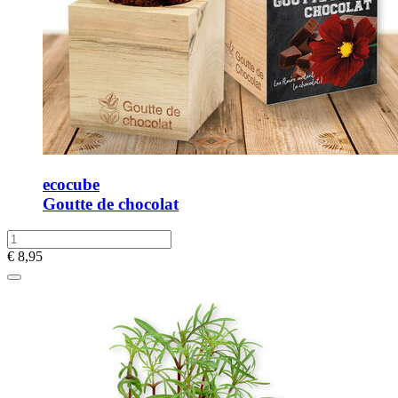
ecocube
Goutte de chocolat
€
8,95