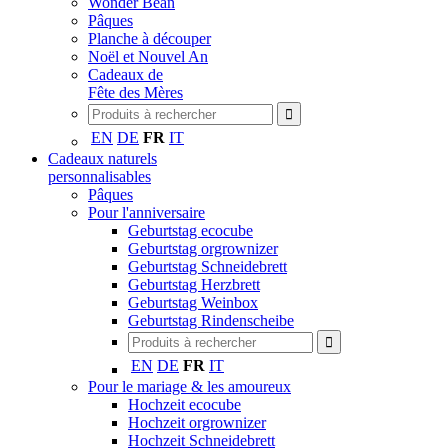
Wonder Bean
Pâques
Planche à découper
Noël et Nouvel An
Cadeaux de
Fête des Mères
EN
DE
FR
IT
Cadeaux naturels
personnalisables
Pâques
Pour l'anniversaire
Geburtstag ecocube
Geburtstag orgrownizer
Geburtstag Schneidebrett
Geburtstag Herzbrett
Geburtstag Weinbox
Geburtstag Rindenscheibe
EN
DE
FR
IT
Pour le mariage & les amoureux
Hochzeit ecocube
Hochzeit orgrownizer
Hochzeit Schneidebrett