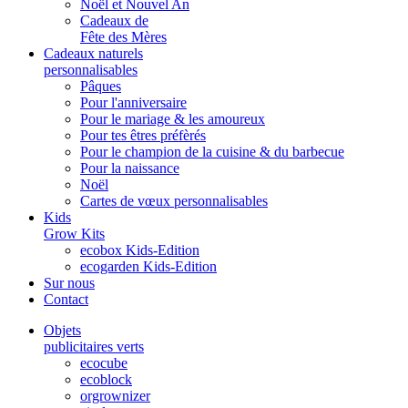
Noël et Nouvel An
Cadeaux de
Fête des Mères
Cadeaux naturels
personnalisables
Pâques
Pour l'anniversaire
Pour le mariage & les amoureux
Pour tes êtres préfèrés
Pour le champion de la cuisine & du barbecue
Pour la naissance
Noël
Cartes de vœux personnalisables
Kids
Grow Kits
ecobox Kids-Edition
ecogarden Kids-Edition
Sur nous
Contact
Objets
publicitaires verts
ecocube
ecoblock
orgrownizer