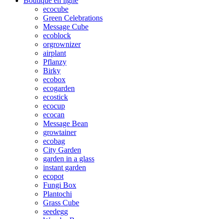
Boutique en ligne
ecocube
Green Celebrations
Message Cube
ecoblock
orgrownizer
airplant
Pflanzy
Birky
ecobox
ecogarden
ecostick
ecocup
ecocan
Message Bean
growtainer
ecobag
City Garden
garden in a glass
instant garden
ecopot
Fungi Box
Plantochi
Grass Cube
seedegg