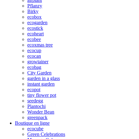
airplant
Pflanzy
Birky
ecobox
ecogarden
ecostick
ecoheart
ecobee
ecoxmas tree
ecocup
ecocan
growtainer
ecobag
City Garden
garden in a glass
instant garden
ecopot
tiny flower pot
seedegg
Plantochi
Wonder Bean
greenpack
Boutique en ligne
ecocube
Green Celebrations