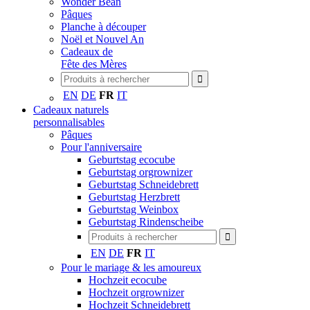
Wonder Bean
Pâques
Planche à découper
Noël et Nouvel An
Cadeaux de
Fête des Mères
EN
DE
FR
IT
Cadeaux naturels
personnalisables
Pâques
Pour l'anniversaire
Geburtstag ecocube
Geburtstag orgrownizer
Geburtstag Schneidebrett
Geburtstag Herzbrett
Geburtstag Weinbox
Geburtstag Rindenscheibe
EN
DE
FR
IT
Pour le mariage & les amoureux
Hochzeit ecocube
Hochzeit orgrownizer
Hochzeit Schneidebrett