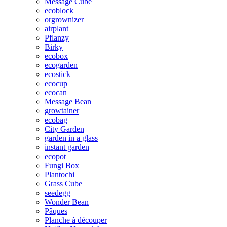
Message Cube
ecoblock
orgrownizer
airplant
Pflanzy
Birky
ecobox
ecogarden
ecostick
ecocup
ecocan
Message Bean
growtainer
ecobag
City Garden
garden in a glass
instant garden
ecopot
Fungi Box
Plantochi
Grass Cube
seedegg
Wonder Bean
Pâques
Planche à découper