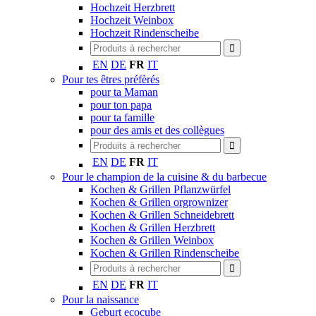
Hochzeit Herzbrett
Hochzeit Weinbox
Hochzeit Rindenscheibe
EN
DE
FR
IT
Pour tes êtres préfèrés
pour ta Maman
pour ton papa
pour ta famille
pour des amis et des collègues
EN
DE
FR
IT
Pour le champion de la cuisine & du barbecue
Kochen & Grillen Pflanzwürfel
Kochen & Grillen orgrownizer
Kochen & Grillen Schneidebrett
Kochen & Grillen Herzbrett
Kochen & Grillen Weinbox
Kochen & Grillen Rindenscheibe
EN
DE
FR
IT
Pour la naissance
Geburt ecocube