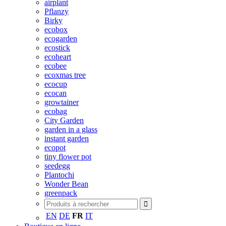
airplant
Pflanzy
Birky
ecobox
ecogarden
ecostick
ecoheart
ecobee
ecoxmas tree
ecocup
ecocan
growtainer
ecobag
City Garden
garden in a glass
instant garden
ecopot
tiny flower pot
seedegg
Plantochi
Wonder Bean
greenpack
EN
DE
FR
IT