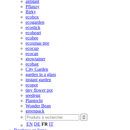
airplant
Pflanzy
Birky
ecobox
ecogarden
ecostick
ecoheart
ecobee
ecoxmas tree
ecocup
ecocan
growtainer
ecobag
City Garden
garden in a glass
instant garden
ecopot
tiny flower pot
seedegg
Plantochi
Wonder Bean
greenpack
EN
DE
FR
IT