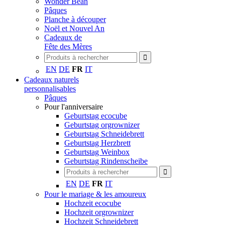
Wonder Bean
Pâques
Planche à découper
Noël et Nouvel An
Cadeaux de
Fête des Mères
EN
DE
FR
IT
Cadeaux naturels
personnalisables
Pâques
Pour l'anniversaire
Geburtstag ecocube
Geburtstag orgrownizer
Geburtstag Schneidebrett
Geburtstag Herzbrett
Geburtstag Weinbox
Geburtstag Rindenscheibe
EN
DE
FR
IT
Pour le mariage & les amoureux
Hochzeit ecocube
Hochzeit orgrownizer
Hochzeit Schneidebrett