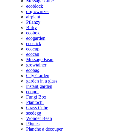
Message Cube
ecoblock
orgrownizer
airplant
Pflanzy
Birky
ecobox
ecogarden
ecostick
ecocup
ecocan
Message Bean
growtainer
ecobag
City Garden
garden in a glass
instant garden
ecopot
Fungi Box
Plantochi
Grass Cube
seedegg
Wonder Bean
Pâques
Planche à découper