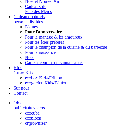
Noël et Nouvel An
Cadeaux de
Fête des Mères
Cadeaux naturels
personnalisables
Pâques
Pour l'anniversaire
Pour le mariage & les amoureux
Pour tes êtres préfèrés
Pour le champion de la cuisine & du barbecue
Pour la naissance
Noël
Cartes de vœux personnalisables
Kids
Grow Kits
ecobox Kids-Edition
ecogarden Kids-Edition
Sur nous
Contact
Objets
publicitaires verts
ecocube
ecoblock
orgrownizer