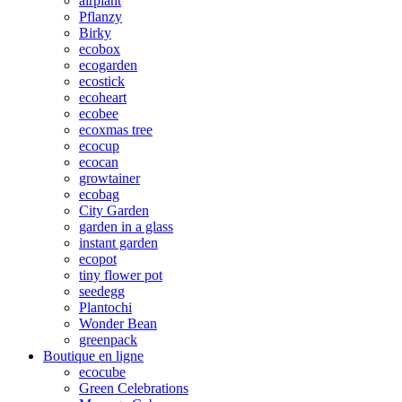
airplant
Pflanzy
Birky
ecobox
ecogarden
ecostick
ecoheart
ecobee
ecoxmas tree
ecocup
ecocan
growtainer
ecobag
City Garden
garden in a glass
instant garden
ecopot
tiny flower pot
seedegg
Plantochi
Wonder Bean
greenpack
Boutique en ligne
ecocube
Green Celebrations