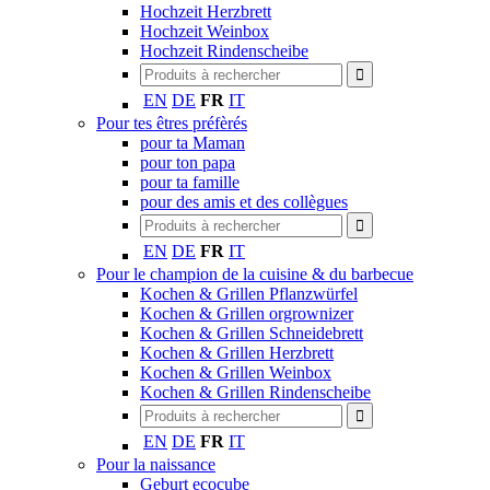
Hochzeit Herzbrett
Hochzeit Weinbox
Hochzeit Rindenscheibe
EN
DE
FR
IT
Pour tes êtres préfèrés
pour ta Maman
pour ton papa
pour ta famille
pour des amis et des collègues
EN
DE
FR
IT
Pour le champion de la cuisine & du barbecue
Kochen & Grillen Pflanzwürfel
Kochen & Grillen orgrownizer
Kochen & Grillen Schneidebrett
Kochen & Grillen Herzbrett
Kochen & Grillen Weinbox
Kochen & Grillen Rindenscheibe
EN
DE
FR
IT
Pour la naissance
Geburt ecocube