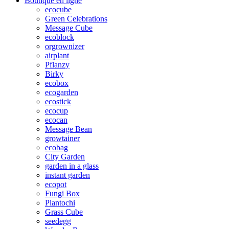
Boutique en ligne
ecocube
Green Celebrations
Message Cube
ecoblock
orgrownizer
airplant
Pflanzy
Birky
ecobox
ecogarden
ecostick
ecocup
ecocan
Message Bean
growtainer
ecobag
City Garden
garden in a glass
instant garden
ecopot
Fungi Box
Plantochi
Grass Cube
seedegg