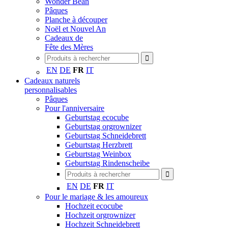
Wonder Bean
Pâques
Planche à découper
Noël et Nouvel An
Cadeaux de
Fête des Mères
EN
DE
FR
IT
Cadeaux naturels
personnalisables
Pâques
Pour l'anniversaire
Geburtstag ecocube
Geburtstag orgrownizer
Geburtstag Schneidebrett
Geburtstag Herzbrett
Geburtstag Weinbox
Geburtstag Rindenscheibe
EN
DE
FR
IT
Pour le mariage & les amoureux
Hochzeit ecocube
Hochzeit orgrownizer
Hochzeit Schneidebrett