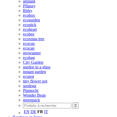
airplant
Pflanzy
Birky
ecobox
ecogarden
ecostick
ecoheart
ecobee
ecoxmas tree
ecocup
ecocan
growtainer
ecobag
City Garden
garden in a glass
instant garden
ecopot
tiny flower pot
seedegg
Plantochi
Wonder Bean
greenpack
EN
DE
FR
IT