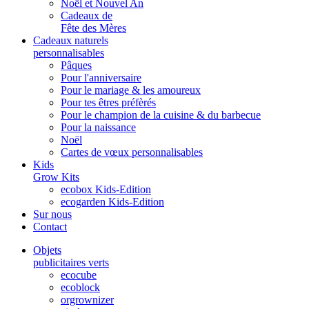
Noël et Nouvel An
Cadeaux de
Fête des Mères
Cadeaux naturels
personnalisables
Pâques
Pour l'anniversaire
Pour le mariage & les amoureux
Pour tes êtres préfèrés
Pour le champion de la cuisine & du barbecue
Pour la naissance
Noël
Cartes de vœux personnalisables
Kids
Grow Kits
ecobox Kids-Edition
ecogarden Kids-Edition
Sur nous
Contact
Objets
publicitaires verts
ecocube
ecoblock
orgrownizer