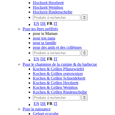
Hochzeit Herzbrett
Hochzeit Weinbox
Hochzeit Rindenscheibe
EN
DE
FR
IT
Pour tes êtres préfèrés
pour ta Maman
pour ton papa
pour ta famille
pour des amis et des collègues
EN
DE
FR
IT
Pour le champion de la cuisine & du barbecue
Kochen & Grillen Pflanzwürfel
Kochen & Grillen orgrownizer
Kochen & Grillen Schneidebrett
Kochen & Grillen Herzbrett
Kochen & Grillen Weinbox
Kochen & Grillen Rindenscheibe
EN
DE
FR
IT
Pour la naissance
Geburt ecocube