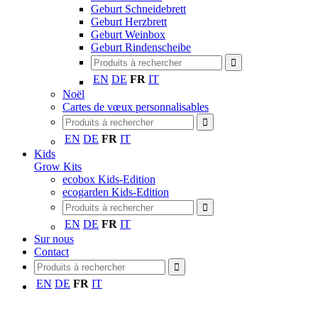
Geburt Schneidebrett
Geburt Herzbrett
Geburt Weinbox
Geburt Rindenscheibe
EN
DE
FR
IT
Noël
Cartes de vœux personnalisables
EN
DE
FR
IT
Kids
Grow Kits
ecobox Kids-Edition
ecogarden Kids-Edition
EN
DE
FR
IT
Sur nous
Contact
EN
DE
FR
IT