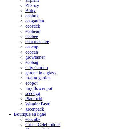
airplant
Pflanzy
Birky
ecobox
ecogarden
ecostick
ecoheart
ecobee
ecoxmas tree
ecocup
ecocan
growtainer
ecobag
City Garden
garden in a glass
instant garden
ecopot
tiny flower pot
seedegg
Plantochi
Wonder Bean
greenpack
Boutique en ligne
ecocube
Green Celebrations