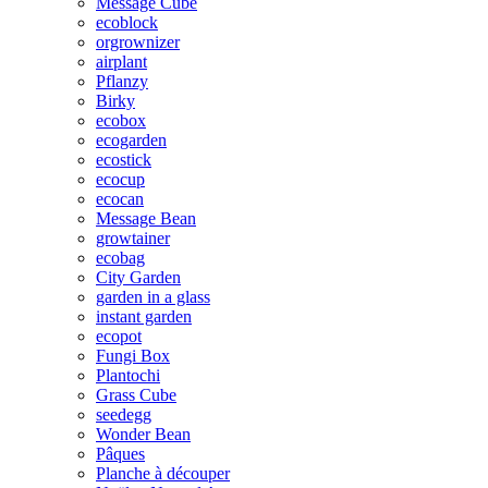
Message Cube
ecoblock
orgrownizer
airplant
Pflanzy
Birky
ecobox
ecogarden
ecostick
ecocup
ecocan
Message Bean
growtainer
ecobag
City Garden
garden in a glass
instant garden
ecopot
Fungi Box
Plantochi
Grass Cube
seedegg
Wonder Bean
Pâques
Planche à découper