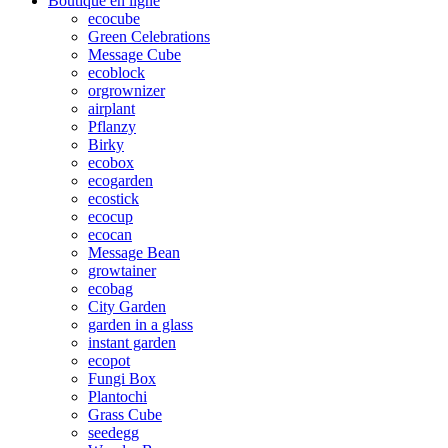
Boutique en ligne
ecocube
Green Celebrations
Message Cube
ecoblock
orgrownizer
airplant
Pflanzy
Birky
ecobox
ecogarden
ecostick
ecocup
ecocan
Message Bean
growtainer
ecobag
City Garden
garden in a glass
instant garden
ecopot
Fungi Box
Plantochi
Grass Cube
seedegg