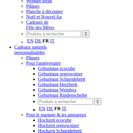
Wonder Bean
Pâques
Planche à découper
Noël et Nouvel An
Cadeaux de
Fête des Mères
EN
DE
FR
IT
Cadeaux naturels
personnalisables
Pâques
Pour l'anniversaire
Geburtstag ecocube
Geburtstag orgrownizer
Geburtstag Schneidebrett
Geburtstag Herzbrett
Geburtstag Weinbox
Geburtstag Rindenscheibe
EN
DE
FR
IT
Pour le mariage & les amoureux
Hochzeit ecocube
Hochzeit orgrownizer
Hochzeit Schneidebrett