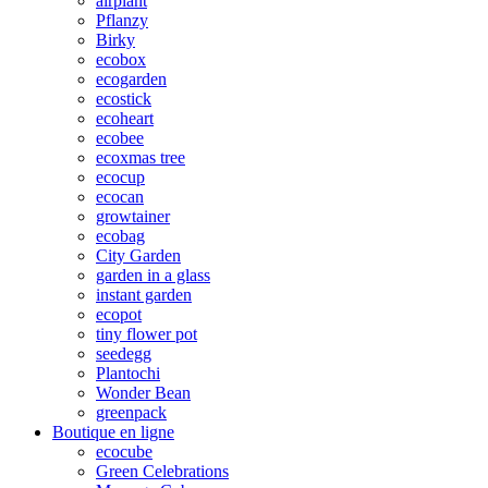
airplant
Pflanzy
Birky
ecobox
ecogarden
ecostick
ecoheart
ecobee
ecoxmas tree
ecocup
ecocan
growtainer
ecobag
City Garden
garden in a glass
instant garden
ecopot
tiny flower pot
seedegg
Plantochi
Wonder Bean
greenpack
Boutique en ligne
ecocube
Green Celebrations