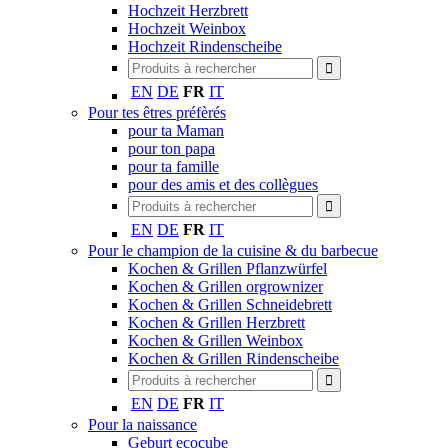
Hochzeit Herzbrett
Hochzeit Weinbox
Hochzeit Rindenscheibe
EN
DE
FR
IT
Pour tes êtres préfèrés
pour ta Maman
pour ton papa
pour ta famille
pour des amis et des collègues
EN
DE
FR
IT
Pour le champion de la cuisine & du barbecue
Kochen & Grillen Pflanzwürfel
Kochen & Grillen orgrownizer
Kochen & Grillen Schneidebrett
Kochen & Grillen Herzbrett
Kochen & Grillen Weinbox
Kochen & Grillen Rindenscheibe
EN
DE
FR
IT
Pour la naissance
Geburt ecocube