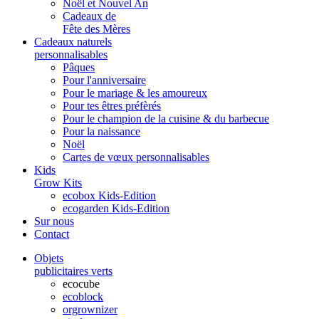
Noël et Nouvel An
Cadeaux de
Fête des Mères
Cadeaux naturels
personnalisables
Pâques
Pour l'anniversaire
Pour le mariage & les amoureux
Pour tes êtres préfèrés
Pour le champion de la cuisine & du barbecue
Pour la naissance
Noël
Cartes de vœux personnalisables
Kids
Grow Kits
ecobox Kids-Edition
ecogarden Kids-Edition
Sur nous
Contact
Objets
publicitaires verts
ecocube
ecoblock
orgrownizer