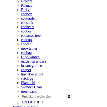
airplant
Pflanzy
Birky
ecobox
ecogarden
ecostick
ecoheart
ecobee
ecoxmas tree
ecocup
ecocan
growtainer
ecobag
City Garden
garden in a glass
instant garden
ecopot
tiny flower pot
seedegg
Plantochi
Wonder Bean
greenpack
EN
DE
FR
IT