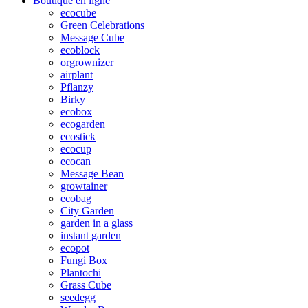
Boutique en ligne
ecocube
Green Celebrations
Message Cube
ecoblock
orgrownizer
airplant
Pflanzy
Birky
ecobox
ecogarden
ecostick
ecocup
ecocan
Message Bean
growtainer
ecobag
City Garden
garden in a glass
instant garden
ecopot
Fungi Box
Plantochi
Grass Cube
seedegg