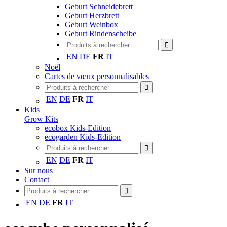
Geburt Schneidebrett
Geburt Herzbrett
Geburt Weinbox
Geburt Rindenscheibe
EN
DE
FR
IT
Noël
Cartes de vœux personnalisables
EN
DE
FR
IT
Kids
Grow Kits
ecobox Kids-Edition
ecogarden Kids-Edition
EN
DE
FR
IT
Sur nous
Contact
EN
DE
FR
IT