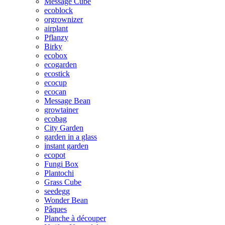
Message Cube
ecoblock
orgrownizer
airplant
Pflanzy
Birky
ecobox
ecogarden
ecostick
ecocup
ecocan
Message Bean
growtainer
ecobag
City Garden
garden in a glass
instant garden
ecopot
Fungi Box
Plantochi
Grass Cube
seedegg
Wonder Bean
Pâques
Planche à découper