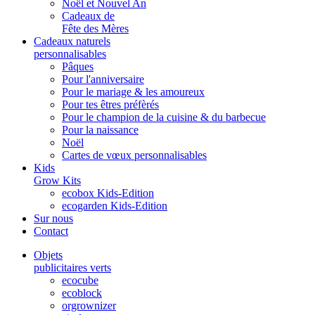
Noël et Nouvel An
Cadeaux de
Fête des Mères
Cadeaux naturels
personnalisables
Pâques
Pour l'anniversaire
Pour le mariage & les amoureux
Pour tes êtres préfèrés
Pour le champion de la cuisine & du barbecue
Pour la naissance
Noël
Cartes de vœux personnalisables
Kids
Grow Kits
ecobox Kids-Edition
ecogarden Kids-Edition
Sur nous
Contact
Objets
publicitaires verts
ecocube
ecoblock
orgrownizer