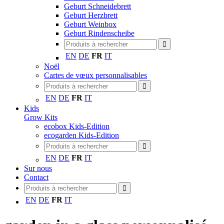
Geburt Schneidebrett
Geburt Herzbrett
Geburt Weinbox
Geburt Rindenscheibe
EN
DE
FR
IT
Noël
Cartes de vœux personnalisables
EN
DE
FR
IT
Kids
Grow Kits
ecobox Kids-Edition
ecogarden Kids-Edition
EN
DE
FR
IT
Sur nous
Contact
EN
DE
FR
IT