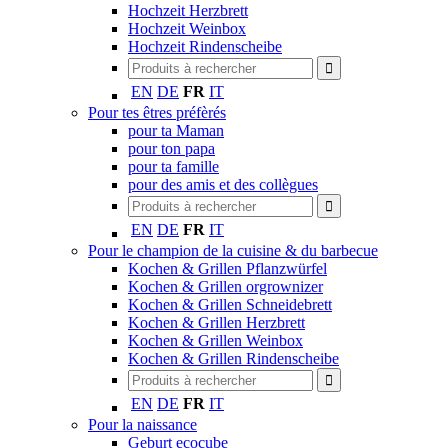
Hochzeit Herzbrett
Hochzeit Weinbox
Hochzeit Rindenscheibe
EN
DE
FR
IT
Pour tes êtres préfèrés
pour ta Maman
pour ton papa
pour ta famille
pour des amis et des collègues
EN
DE
FR
IT
Pour le champion de la cuisine & du barbecue
Kochen & Grillen Pflanzwürfel
Kochen & Grillen orgrownizer
Kochen & Grillen Schneidebrett
Kochen & Grillen Herzbrett
Kochen & Grillen Weinbox
Kochen & Grillen Rindenscheibe
EN
DE
FR
IT
Pour la naissance
Geburt ecocube