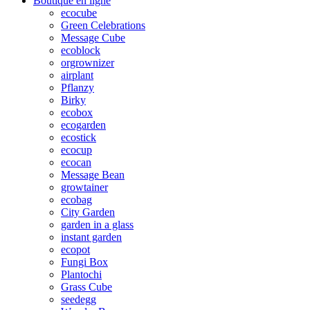
Boutique en ligne
ecocube
Green Celebrations
Message Cube
ecoblock
orgrownizer
airplant
Pflanzy
Birky
ecobox
ecogarden
ecostick
ecocup
ecocan
Message Bean
growtainer
ecobag
City Garden
garden in a glass
instant garden
ecopot
Fungi Box
Plantochi
Grass Cube
seedegg