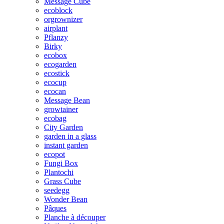
Message Cube
ecoblock
orgrownizer
airplant
Pflanzy
Birky
ecobox
ecogarden
ecostick
ecocup
ecocan
Message Bean
growtainer
ecobag
City Garden
garden in a glass
instant garden
ecopot
Fungi Box
Plantochi
Grass Cube
seedegg
Wonder Bean
Pâques
Planche à découper