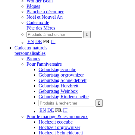
Wonder Bean
Pâques
Planche à découper
Noël et Nouvel An
Cadeaux de
Fête des Mères
EN
DE
FR
IT
Cadeaux naturels
personnalisables
Pâques
Pour l'anniversaire
Geburtstag ecocube
Geburtstag orgrownizer
Geburtstag Schneidebrett
Geburtstag Herzbrett
Geburtstag Weinbox
Geburtstag Rindenscheibe
EN
DE
FR
IT
Pour le mariage & les amoureux
Hochzeit ecocube
Hochzeit orgrownizer
Hochzeit Schneidebrett