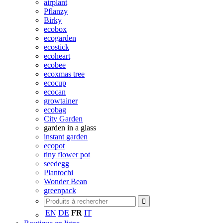
airplant
Pflanzy
Birky
ecobox
ecogarden
ecostick
ecoheart
ecobee
ecoxmas tree
ecocup
ecocan
growtainer
ecobag
City Garden
garden in a glass
instant garden
ecopot
tiny flower pot
seedegg
Plantochi
Wonder Bean
greenpack
EN
DE
FR
IT