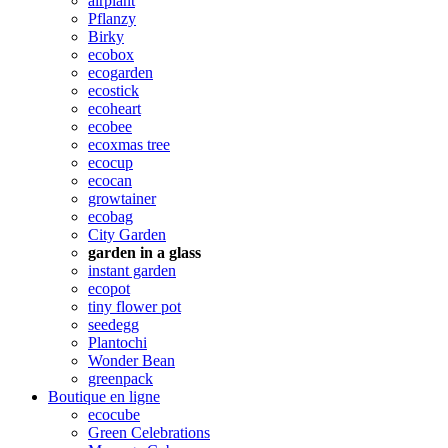
airplant
Pflanzy
Birky
ecobox
ecogarden
ecostick
ecoheart
ecobee
ecoxmas tree
ecocup
ecocan
growtainer
ecobag
City Garden
garden in a glass
instant garden
ecopot
tiny flower pot
seedegg
Plantochi
Wonder Bean
greenpack
Boutique en ligne
ecocube
Green Celebrations