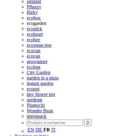
airplant
Pflanzy
Birky
ecobox
ecogarden
ecostick
ecoheart
ecobee
ecoxmas tree
ecocup
ecocan
growtainer
ecobag
City Garden
garden in a glass
instant garden
ecopot
tiny flower pot
seedegg
Plantochi
Wonder Bean
greenpack
EN
DE
FR
IT