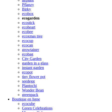
airplant
Pflanzy
Birky
ecobox
ecogarden
ecostick
ecoheart
ecobee
ecoxmas tree
ecocup
ecocan
growtainer
ecobag
City Garden
garden in a glass
instant garden
ecopot
tiny flower pot
seedegg
Plantochi
Wonder Bean
greenpack
Boutique en ligne
ecocube
Green Celebrations