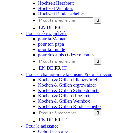
Hochzeit Herzbrett
Hochzeit Weinbox
Hochzeit Rindenscheibe
EN
DE
FR
IT
Pour tes êtres préfèrés
pour ta Maman
pour ton papa
pour ta famille
pour des amis et des collègues
EN
DE
FR
IT
Pour le champion de la cuisine & du barbecue
Kochen & Grillen Pflanzwürfel
Kochen & Grillen orgrownizer
Kochen & Grillen Schneidebrett
Kochen & Grillen Herzbrett
Kochen & Grillen Weinbox
Kochen & Grillen Rindenscheibe
EN
DE
FR
IT
Pour la naissance
Geburt ecocube