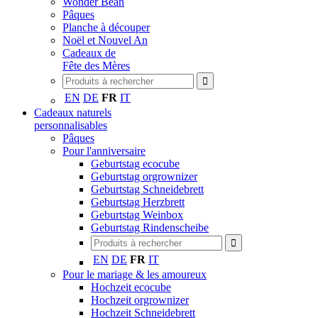
Wonder Bean
Pâques
Planche à découper
Noël et Nouvel An
Cadeaux de
Fête des Mères
EN
DE
FR
IT
Cadeaux naturels
personnalisables
Pâques
Pour l'anniversaire
Geburtstag ecocube
Geburtstag orgrownizer
Geburtstag Schneidebrett
Geburtstag Herzbrett
Geburtstag Weinbox
Geburtstag Rindenscheibe
EN
DE
FR
IT
Pour le mariage & les amoureux
Hochzeit ecocube
Hochzeit orgrownizer
Hochzeit Schneidebrett