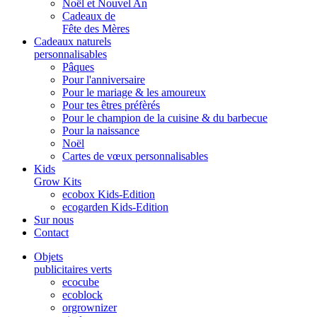
Noël et Nouvel An
Cadeaux de
Fête des Mères
Cadeaux naturels
personnalisables
Pâques
Pour l'anniversaire
Pour le mariage & les amoureux
Pour tes êtres préfèrés
Pour le champion de la cuisine & du barbecue
Pour la naissance
Noël
Cartes de vœux personnalisables
Kids
Grow Kits
ecobox Kids-Edition
ecogarden Kids-Edition
Sur nous
Contact
Objets
publicitaires verts
ecocube
ecoblock
orgrownizer