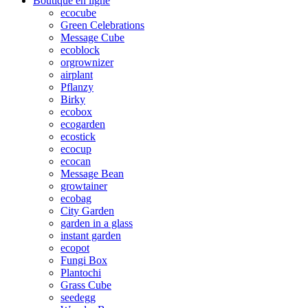
Boutique en ligne
ecocube
Green Celebrations
Message Cube
ecoblock
orgrownizer
airplant
Pflanzy
Birky
ecobox
ecogarden
ecostick
ecocup
ecocan
Message Bean
growtainer
ecobag
City Garden
garden in a glass
instant garden
ecopot
Fungi Box
Plantochi
Grass Cube
seedegg