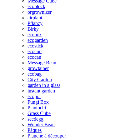
Message Cube
ecoblock
orgrownizer
airplant
Pflanzy
Birky
ecobox
ecogarden
ecostick
ecocup
ecocan
Message Bean
growtainer
ecobag
City Garden
garden in a glass
instant garden
ecopot
Fungi Box
Plantochi
Grass Cube
seedegg
Wonder Bean
Pâques
Planche à découper