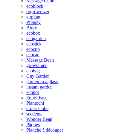
Message Cube
ecoblock
orgrownizer
airplant
Pflanzy
Birky
ecobox
ecogarden
ecostick
ecocup
ecocan
Message Bean
growtainer
ecobag
City Garden
garden in a glass
instant garden
ecopot
Fungi Box
Plantochi
Grass Cube
seedegg
Wonder Bean
Pâques
Planche à découper