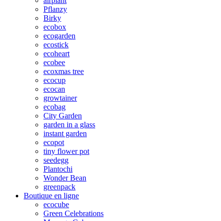
airplant
Pflanzy
Birky
ecobox
ecogarden
ecostick
ecoheart
ecobee
ecoxmas tree
ecocup
ecocan
growtainer
ecobag
City Garden
garden in a glass
instant garden
ecopot
tiny flower pot
seedegg
Plantochi
Wonder Bean
greenpack
Boutique en ligne
ecocube
Green Celebrations