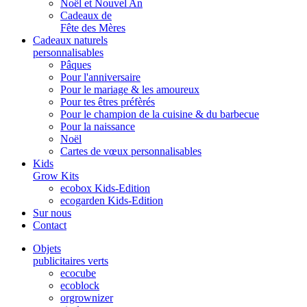
Noël et Nouvel An
Cadeaux de
Fête des Mères
Cadeaux naturels
personnalisables
Pâques
Pour l'anniversaire
Pour le mariage & les amoureux
Pour tes êtres préfèrés
Pour le champion de la cuisine & du barbecue
Pour la naissance
Noël
Cartes de vœux personnalisables
Kids
Grow Kits
ecobox Kids-Edition
ecogarden Kids-Edition
Sur nous
Contact
Objets
publicitaires verts
ecocube
ecoblock
orgrownizer