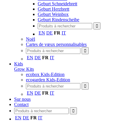
Geburt Schneidebrett
Geburt Herzbrett
Geburt Weinbox
Geburt Rindenscheibe
EN
DE
FR
IT
Noël
Cartes de vœux personnalisables
EN
DE
FR
IT
Kids
Grow Kits
ecobox Kids-Edition
ecogarden Kids-Edition
EN
DE
FR
IT
Sur nous
Contact
EN
DE
FR
IT