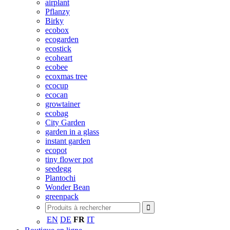
airplant
Pflanzy
Birky
ecobox
ecogarden
ecostick
ecoheart
ecobee
ecoxmas tree
ecocup
ecocan
growtainer
ecobag
City Garden
garden in a glass
instant garden
ecopot
tiny flower pot
seedegg
Plantochi
Wonder Bean
greenpack
EN
DE
FR
IT