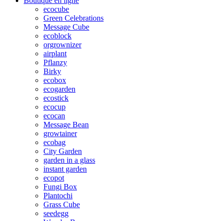
Boutique en ligne
ecocube
Green Celebrations
Message Cube
ecoblock
orgrownizer
airplant
Pflanzy
Birky
ecobox
ecogarden
ecostick
ecocup
ecocan
Message Bean
growtainer
ecobag
City Garden
garden in a glass
instant garden
ecopot
Fungi Box
Plantochi
Grass Cube
seedegg