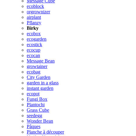
Message Cube
ecoblock
orgrownizer
airplant
Pflanzy
Birky
ecobox
ecogarden
ecostick
ecocup
ecocan
Message Bean
growtainer
ecobag
City Garden
garden in a glass
instant garden
ecopot
Fungi Box
Plantochi
Grass Cube
seedegg
Wonder Bean
Pâques
Planche à découper