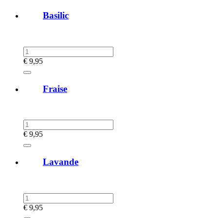
Basilic
€
9,95
Fraise
€
9,95
Lavande
€
9,95