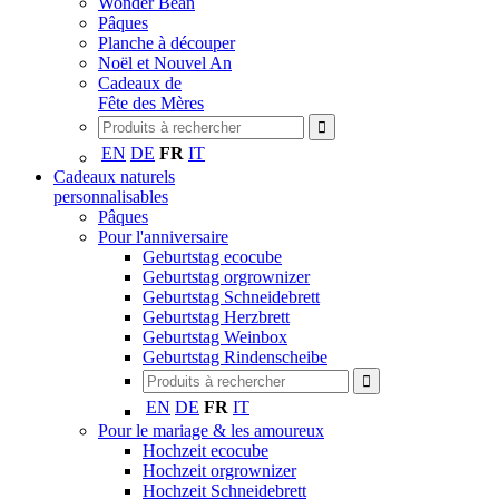
Wonder Bean
Pâques
Planche à découper
Noël et Nouvel An
Cadeaux de
Fête des Mères
EN
DE
FR
IT
Cadeaux naturels
personnalisables
Pâques
Pour l'anniversaire
Geburtstag ecocube
Geburtstag orgrownizer
Geburtstag Schneidebrett
Geburtstag Herzbrett
Geburtstag Weinbox
Geburtstag Rindenscheibe
EN
DE
FR
IT
Pour le mariage & les amoureux
Hochzeit ecocube
Hochzeit orgrownizer
Hochzeit Schneidebrett