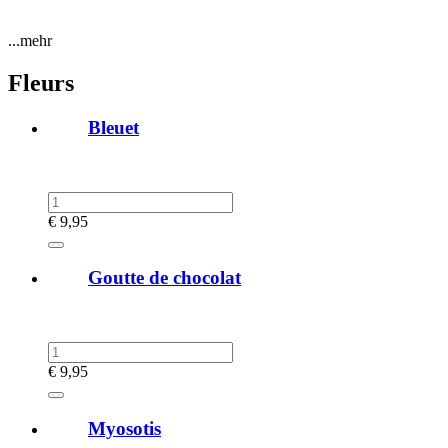
...mehr
Fleurs
Bleuet
€
9,95
Goutte de chocolat
€
9,95
Myosotis