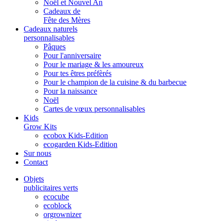
Noël et Nouvel An
Cadeaux de
Fête des Mères
Cadeaux naturels
personnalisables
Pâques
Pour l'anniversaire
Pour le mariage & les amoureux
Pour tes êtres préfèrés
Pour le champion de la cuisine & du barbecue
Pour la naissance
Noël
Cartes de vœux personnalisables
Kids
Grow Kits
ecobox Kids-Edition
ecogarden Kids-Edition
Sur nous
Contact
Objets
publicitaires verts
ecocube
ecoblock
orgrownizer