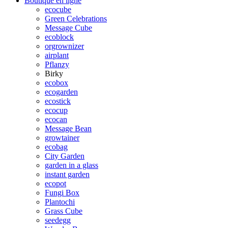
Boutique en ligne
ecocube
Green Celebrations
Message Cube
ecoblock
orgrownizer
airplant
Pflanzy
Birky
ecobox
ecogarden
ecostick
ecocup
ecocan
Message Bean
growtainer
ecobag
City Garden
garden in a glass
instant garden
ecopot
Fungi Box
Plantochi
Grass Cube
seedegg