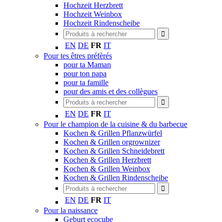
Hochzeit Herzbrett
Hochzeit Weinbox
Hochzeit Rindenscheibe
EN
DE
FR
IT
Pour tes êtres préfèrés
pour ta Maman
pour ton papa
pour ta famille
pour des amis et des collègues
EN
DE
FR
IT
Pour le champion de la cuisine & du barbecue
Kochen & Grillen Pflanzwürfel
Kochen & Grillen orgrownizer
Kochen & Grillen Schneidebrett
Kochen & Grillen Herzbrett
Kochen & Grillen Weinbox
Kochen & Grillen Rindenscheibe
EN
DE
FR
IT
Pour la naissance
Geburt ecocube