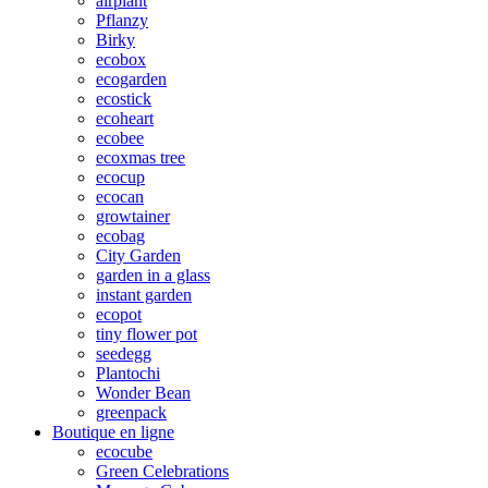
airplant
Pflanzy
Birky
ecobox
ecogarden
ecostick
ecoheart
ecobee
ecoxmas tree
ecocup
ecocan
growtainer
ecobag
City Garden
garden in a glass
instant garden
ecopot
tiny flower pot
seedegg
Plantochi
Wonder Bean
greenpack
Boutique en ligne
ecocube
Green Celebrations