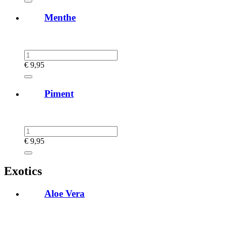
Menthe
€
9,95
Piment
€
9,95
Exotics
Aloe Vera