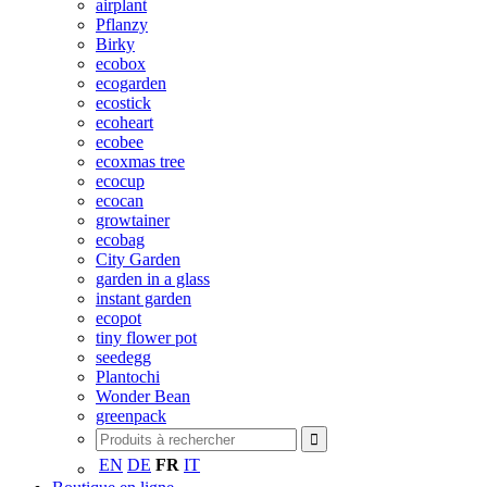
airplant
Pflanzy
Birky
ecobox
ecogarden
ecostick
ecoheart
ecobee
ecoxmas tree
ecocup
ecocan
growtainer
ecobag
City Garden
garden in a glass
instant garden
ecopot
tiny flower pot
seedegg
Plantochi
Wonder Bean
greenpack
EN
DE
FR
IT