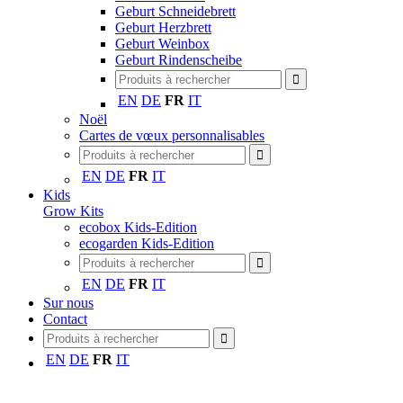
Geburt Schneidebrett
Geburt Herzbrett
Geburt Weinbox
Geburt Rindenscheibe
EN
DE
FR
IT
Noël
Cartes de vœux personnalisables
EN
DE
FR
IT
Kids
Grow Kits
ecobox Kids-Edition
ecogarden Kids-Edition
EN
DE
FR
IT
Sur nous
Contact
EN
DE
FR
IT