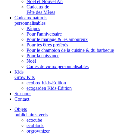
Noël et Nouvel An
Cadeaux de
Fête des Mères
Cadeaux naturels
personnalisables
Pâques
Pour l'anniversaire
Pour le mariage & les amoureux
Pour tes êtres préfèrés
Pour le champion de la cuisine & du barbecue
Pour la naissance
Noël
Cartes de vœux personnalisables
Kids
Grow Kits
ecobox Kids-Edition
ecogarden Kids-Edition
Sur nous
Contact
Objets
publicitaires verts
ecocube
ecoblock
orgrownizer