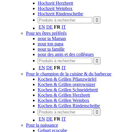
Hochzeit Herzbrett
Hochzeit Weinbox
Hochzeit Rindenscheibe
EN
DE
FR
IT
Pour tes êtres préfèrés
pour ta Maman
pour ton papa
pour ta famille
pour des amis et des collègues
EN
DE
FR
IT
Pour le champion de la cuisine & du barbecue
Kochen & Grillen Pflanzwürfel
Kochen & Grillen orgrownizer
Kochen & Grillen Schneidebrett
Kochen & Grillen Herzbrett
Kochen & Grillen Weinbox
Kochen & Grillen Rindenscheibe
EN
DE
FR
IT
Pour la naissance
Geburt ecocube