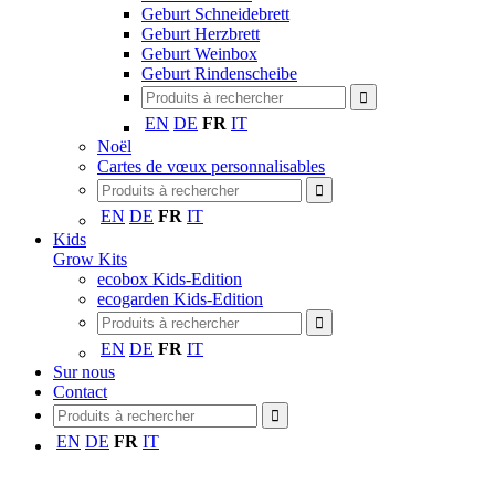
Geburt Schneidebrett
Geburt Herzbrett
Geburt Weinbox
Geburt Rindenscheibe
EN
DE
FR
IT
Noël
Cartes de vœux personnalisables
EN
DE
FR
IT
Kids
Grow Kits
ecobox Kids-Edition
ecogarden Kids-Edition
EN
DE
FR
IT
Sur nous
Contact
EN
DE
FR
IT