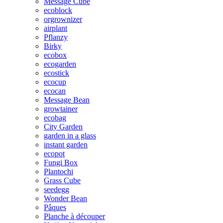
Message Cube
ecoblock
orgrownizer
airplant
Pflanzy
Birky
ecobox
ecogarden
ecostick
ecocup
ecocan
Message Bean
growtainer
ecobag
City Garden
garden in a glass
instant garden
ecopot
Fungi Box
Plantochi
Grass Cube
seedegg
Wonder Bean
Pâques
Planche à découper