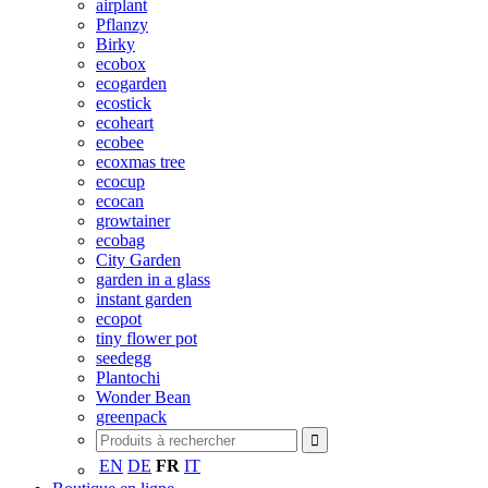
airplant
Pflanzy
Birky
ecobox
ecogarden
ecostick
ecoheart
ecobee
ecoxmas tree
ecocup
ecocan
growtainer
ecobag
City Garden
garden in a glass
instant garden
ecopot
tiny flower pot
seedegg
Plantochi
Wonder Bean
greenpack
EN
DE
FR
IT