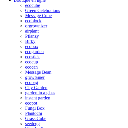
Boutique en ligne
ecocube
Green Celebrations
Message Cube
ecoblock
orgrownizer
airplant
Pflanzy
Birky
ecobox
ecogarden
ecostick
ecocup
ecocan
Message Bean
growtainer
ecobag
City Garden
garden in a glass
instant garden
ecopot
Fungi Box
Plantochi
Grass Cube
seedegg