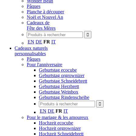
Wonder Bean
Pâques
Planche à découper
Noël et Nouvel An
Cadeaux de
Fête des Mères
EN
DE
FR
IT
Cadeaux naturels
personnalisables
Pâques
Pour l'anniversaire
Geburtstag ecocube
Geburtstag orgrownizer
Geburtstag Schneidebrett
Geburtstag Herzbrett
Geburtstag Weinbox
Geburtstag Rindenscheibe
EN
DE
FR
IT
Pour le mariage & les amoureux
Hochzeit ecocube
Hochzeit orgrownizer
Hochzeit Schneidebrett