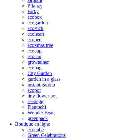
airplant
Pflanzy
Birky
ecobox
ecogarden
ecostick
ecoheart
ecobee
ecoxmas tree
ecocup
ecocan
growtainer
ecobag
City Garden
garden in a glass
instant garden
ecopot
tiny flower pot
seedegg
Plantochi
Wonder Bean
greenpack
Boutique en ligne
ecocube
Green Celebrations