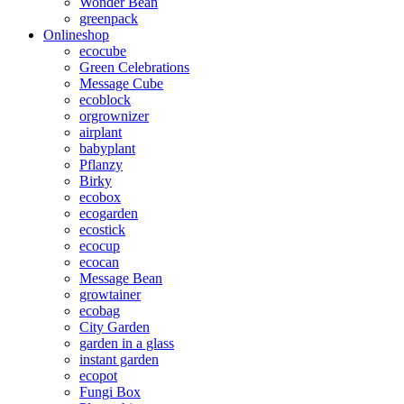
Wonder Bean
greenpack
Onlineshop
ecocube
Green Celebrations
Message Cube
ecoblock
orgrownizer
airplant
babyplant
Pflanzy
Birky
ecobox
ecogarden
ecostick
ecocup
ecocan
Message Bean
growtainer
ecobag
City Garden
garden in a glass
instant garden
ecopot
Fungi Box