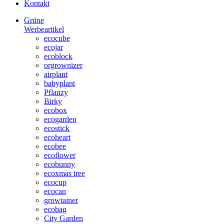
Kontakt
Grüne
Werbeartikel
ecocube
ecojar
ecoblock
orgrownizer
airplant
babyplant
Pflanzy
Birky
ecobox
ecogarden
ecostick
ecoheart
ecobee
ecoflower
ecobunny
ecoxmas tree
ecocup
ecocan
growtainer
ecobag
City Garden