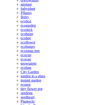
orgrownizer
airplant
babyplant
Pflanzy
Birky
ecobox
ecogarden
ecostick
ecoheart
ecobee
ecoflower
ecobunny
ecoxmas tree
ecocup
ecocan
growtainer
ecobag
City Garden
garden in a glass
instant garden
ecopot
tiny flower pot
seedegg
seedheart
Plantochi