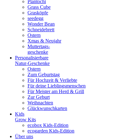
Plantochi
Grass Cube
Grasköpfe
seedegg
Wonder Bean
Schneidebrett
Ostern
Xmas & Neujahr
Muttertags-
geschenke
Personalisierbare
Natur-Geschenke
Ostern
Zum Geburtstag
Für Hochzeit & Verliebte
Für deine Lieblingsmenschen
Für Meister am Herd & Grill
Zur Geburt
Weihnachten
Glückwunschkarten
Kids
Grow Kits
ecobox Kids-Edition
ecogarden Kids-Edition
Über uns