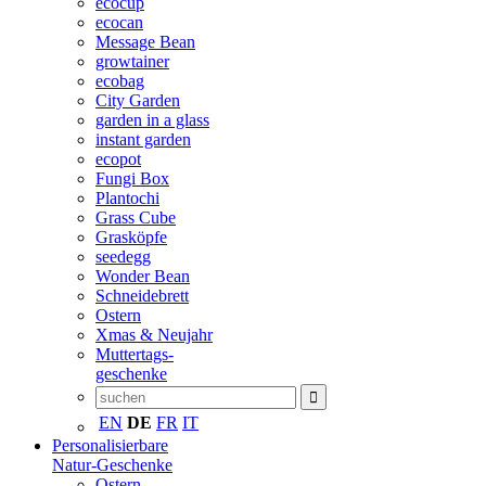
ecocup
ecocan
Message Bean
growtainer
ecobag
City Garden
garden in a glass
instant garden
ecopot
Fungi Box
Plantochi
Grass Cube
Grasköpfe
seedegg
Wonder Bean
Schneidebrett
Ostern
Xmas & Neujahr
Muttertags-
geschenke
EN
DE
FR
IT
Personalisierbare
Natur-Geschenke
Ostern