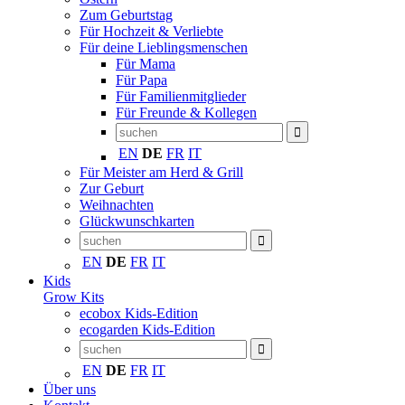
Zum Geburtstag
Für Hochzeit & Verliebte
Für deine Lieblingsmenschen
Für Mama
Für Papa
Für Familienmitglieder
Für Freunde & Kollegen
EN
DE
FR
IT
Für Meister am Herd & Grill
Zur Geburt
Weihnachten
Glückwunschkarten
EN
DE
FR
IT
Kids
Grow Kits
ecobox Kids-Edition
ecogarden Kids-Edition
EN
DE
FR
IT
Über uns