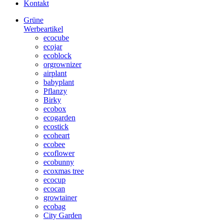
Kontakt
Grüne
Werbeartikel
ecocube
ecojar
ecoblock
orgrownizer
airplant
babyplant
Pflanzy
Birky
ecobox
ecogarden
ecostick
ecoheart
ecobee
ecoflower
ecobunny
ecoxmas tree
ecocup
ecocan
growtainer
ecobag
City Garden