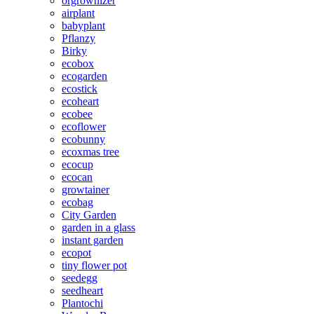
orgrownizer
airplant
babyplant
Pflanzy
Birky
ecobox
ecogarden
ecostick
ecoheart
ecobee
ecoflower
ecobunny
ecoxmas tree
ecocup
ecocan
growtainer
ecobag
City Garden
garden in a glass
instant garden
ecopot
tiny flower pot
seedegg
seedheart
Plantochi