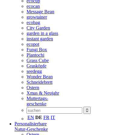
ecocup
ecocan
Message Bean
growtainer
ecobag
City Garden
garden in a glass
instant garden
ecopot
Fungi Box
Plantochi
Grass Cube
Grasköpfe
seedegg
Wonder Bean
Schneidebrett
Ostern
Xmas & Neujahr
Muttertags-
geschenke
EN
DE
FR
IT
Personalisierbare
Natur-Geschenke
Ostern