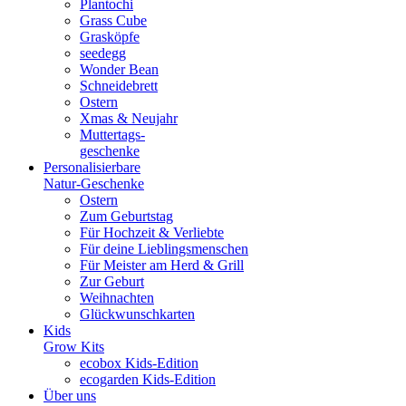
Plantochi
Grass Cube
Grasköpfe
seedegg
Wonder Bean
Schneidebrett
Ostern
Xmas & Neujahr
Muttertags-
geschenke
Personalisierbare
Natur-Geschenke
Ostern
Zum Geburtstag
Für Hochzeit & Verliebte
Für deine Lieblingsmenschen
Für Meister am Herd & Grill
Zur Geburt
Weihnachten
Glückwunschkarten
Kids
Grow Kits
ecobox Kids-Edition
ecogarden Kids-Edition
Über uns