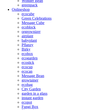
Wonder Bean
greenpack
Onlineshop
ecocube
Green Celebrations
Message Cube
ecoblock
orgrownizer
airplant
babyplant
Pflanzy
Birky
ecobox
ecogarden
ecostick
ecocup
ecocan
Message Bean
growtainer
ecobag
City Garden
garden in a glass
instant garden
ecopot
Fungi Box