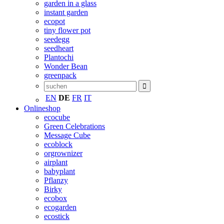
garden in a glass
instant garden
ecopot
tiny flower pot
seedegg
seedheart
Plantochi
Wonder Bean
greenpack
EN
DE
FR
IT
Onlineshop
ecocube
Green Celebrations
Message Cube
ecoblock
orgrownizer
airplant
babyplant
Pflanzy
Birky
ecobox
ecogarden
ecostick