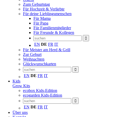
Zum Geburtstag
Für Hochzeit & Verliebte
Für deine Lieblingsmenschen
Für Mama
Für Papa
Für Familienmitglieder
Für Freunde & Kollegen
EN
DE
FR
IT
Für Meister am Herd & Grill
Zur Geburt
Weihnachten
Glückwunschkarten
EN
DE
FR
IT
Kids
Grow Kits
ecobox Kids-Edition
ecogarden Kids-Edition
EN
DE
FR
IT
Über uns