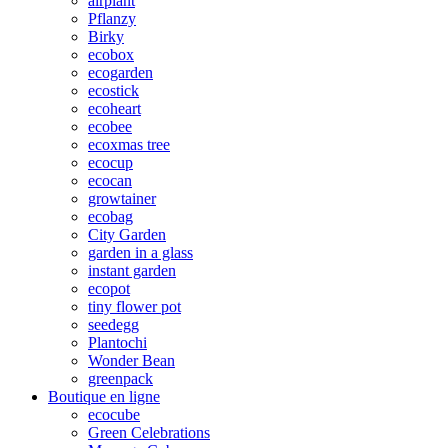
airplant
Pflanzy
Birky
ecobox
ecogarden
ecostick
ecoheart
ecobee
ecoxmas tree
ecocup
ecocan
growtainer
ecobag
City Garden
garden in a glass
instant garden
ecopot
tiny flower pot
seedegg
Plantochi
Wonder Bean
greenpack
Boutique en ligne
ecocube
Green Celebrations