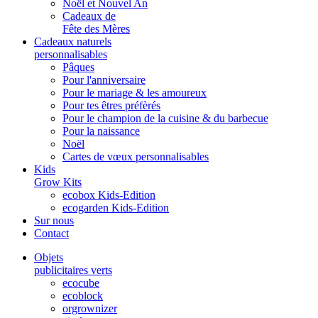
Noël et Nouvel An
Cadeaux de
Fête des Mères
Cadeaux naturels
personnalisables
Pâques
Pour l'anniversaire
Pour le mariage & les amoureux
Pour tes êtres préfèrés
Pour le champion de la cuisine & du barbecue
Pour la naissance
Noël
Cartes de vœux personnalisables
Kids
Grow Kits
ecobox Kids-Edition
ecogarden Kids-Edition
Sur nous
Contact
Objets
publicitaires verts
ecocube
ecoblock
orgrownizer