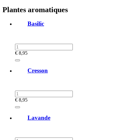
Plantes aromatiques
Basilic
€
8,95
Cresson
€
8,95
Lavande