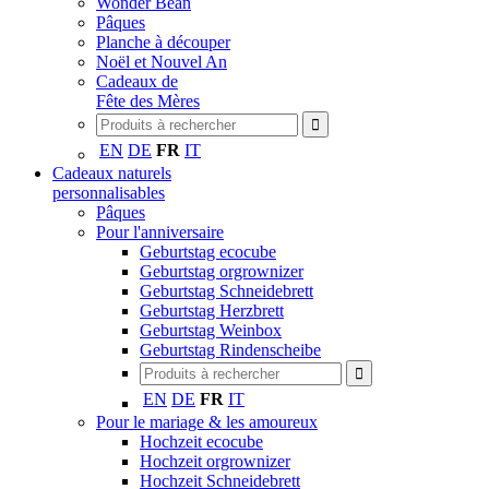
Wonder Bean
Pâques
Planche à découper
Noël et Nouvel An
Cadeaux de
Fête des Mères
EN
DE
FR
IT
Cadeaux naturels
personnalisables
Pâques
Pour l'anniversaire
Geburtstag ecocube
Geburtstag orgrownizer
Geburtstag Schneidebrett
Geburtstag Herzbrett
Geburtstag Weinbox
Geburtstag Rindenscheibe
EN
DE
FR
IT
Pour le mariage & les amoureux
Hochzeit ecocube
Hochzeit orgrownizer
Hochzeit Schneidebrett