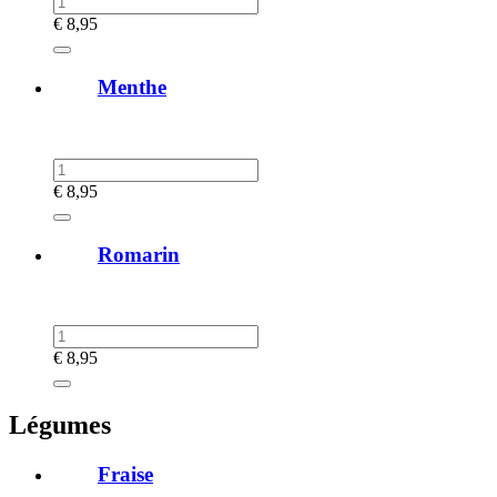
€
8,95
Menthe
€
8,95
Romarin
€
8,95
Légumes
Fraise