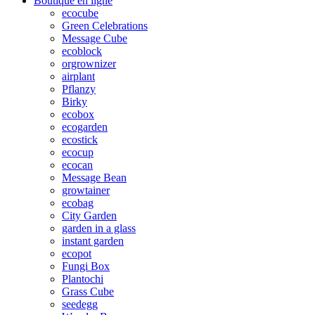
Boutique en ligne
ecocube
Green Celebrations
Message Cube
ecoblock
orgrownizer
airplant
Pflanzy
Birky
ecobox
ecogarden
ecostick
ecocup
ecocan
Message Bean
growtainer
ecobag
City Garden
garden in a glass
instant garden
ecopot
Fungi Box
Plantochi
Grass Cube
seedegg