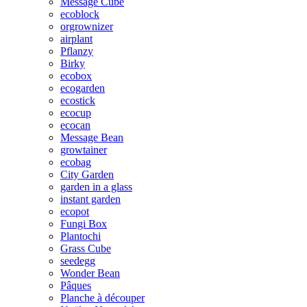
Message Cube
ecoblock
orgrownizer
airplant
Pflanzy
Birky
ecobox
ecogarden
ecostick
ecocup
ecocan
Message Bean
growtainer
ecobag
City Garden
garden in a glass
instant garden
ecopot
Fungi Box
Plantochi
Grass Cube
seedegg
Wonder Bean
Pâques
Planche à découper