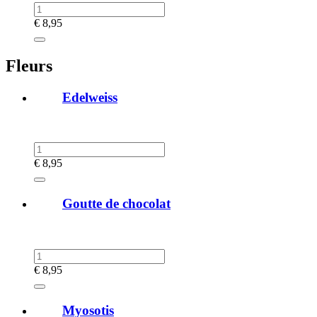
€
8,95
Fleurs
Edelweiss
€
8,95
Goutte de chocolat
€
8,95
Myosotis