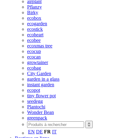
airplant
Pflanzy
Birky
ecobox
ecogarden
ecostick
ecoheart
ecobee
ecoxmas tree
ecocup
ecocan
growtainer
ecobag
City Garden
garden in a glass
instant garden
ecopot
tiny flower pot
seedegg
Plantochi
Wonder Bean
greenpack
EN
DE
FR
IT