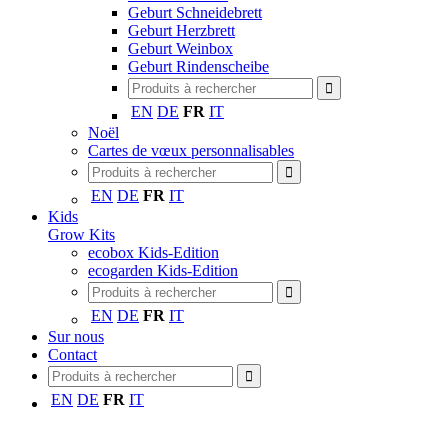
Geburt Schneidebrett
Geburt Herzbrett
Geburt Weinbox
Geburt Rindenscheibe
EN
DE
FR
IT
Noël
Cartes de vœux personnalisables
EN
DE
FR
IT
Kids
Grow Kits
ecobox Kids-Edition
ecogarden Kids-Edition
EN
DE
FR
IT
Sur nous
Contact
EN
DE
FR
IT