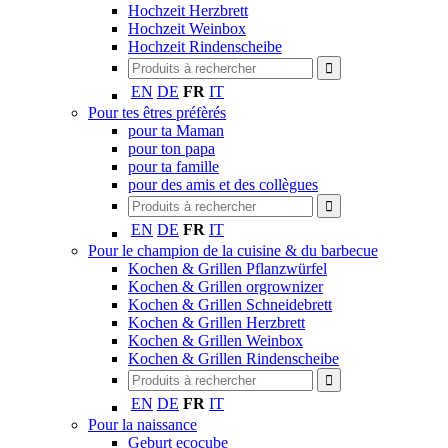
Hochzeit Herzbrett
Hochzeit Weinbox
Hochzeit Rindenscheibe
EN
DE
FR
IT
Pour tes êtres préfèrés
pour ta Maman
pour ton papa
pour ta famille
pour des amis et des collègues
EN
DE
FR
IT
Pour le champion de la cuisine & du barbecue
Kochen & Grillen Pflanzwürfel
Kochen & Grillen orgrownizer
Kochen & Grillen Schneidebrett
Kochen & Grillen Herzbrett
Kochen & Grillen Weinbox
Kochen & Grillen Rindenscheibe
EN
DE
FR
IT
Pour la naissance
Geburt ecocube