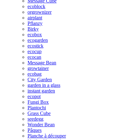
Message Cube
ecoblock
orgrownizer
airplant
Pflanzy
Birky
ecobox
ecogarden
ecostick
ecocup
ecocan
Message Bean
growtainer
ecobag
City Garden
garden in a glass
instant garden
ecopot
Fungi Box
Plantochi
Grass Cube
seedegg
Wonder Bean
Pâques
Planche à découper