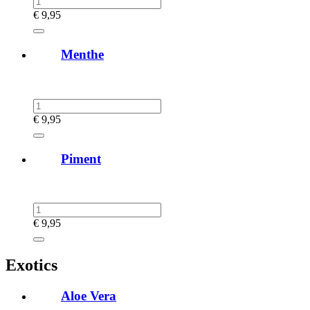
€
9,95
Menthe
€
9,95
Piment
€
9,95
Exotics
Aloe Vera