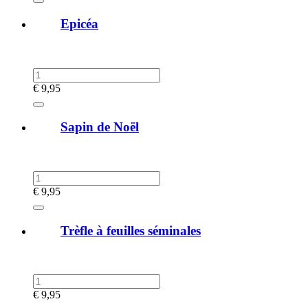
Epicéa
€
9,95
Sapin de Noël
€
9,95
Trèfle à feuilles séminales
€
9,95