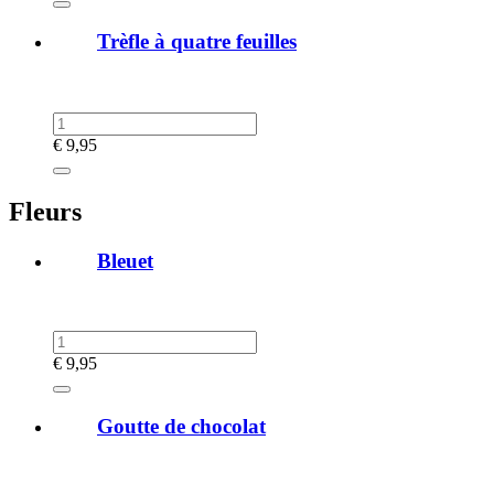
Trèfle à quatre feuilles
€
9,95
Fleurs
Bleuet
€
9,95
Goutte de chocolat