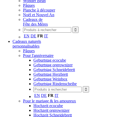
Wonder Bean
Pâques
Planche à découper
Noël et Nouvel An
Cadeaux de
Fête des Mères
EN
DE
FR
IT
Cadeaux naturels
personnalisables
Pâques
Pour l'anniversaire
Geburtstag ecocube
Geburtstag orgrownizer
Geburtstag Schneidebrett
Geburtstag Herzbrett
Geburtstag Weinbox
Geburtstag Rindenscheibe
EN
DE
FR
IT
Pour le mariage & les amoureux
Hochzeit ecocube
Hochzeit orgrownizer
Hochzeit Schneidebrett