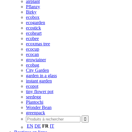
airplant
Pflanzy
Birky
ecobox
ecogarden
ecostick
ecoheart
ecobee
ecoxmas tree
ecocup
ecocan
growtainer
ecobag
City Garden
garden in a glass
instant garden
ecopot
tiny flower pot
seedegg
Plantochi
Wonder Bean
greenpack
EN
DE
FR
IT