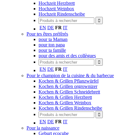
Hochzeit Herzbrett
Hochzeit Weinbox
Hochzeit Rindenscheibe
EN
DE
FR
IT
Pour tes êtres préfèrés
pour ta Maman
pour ton papa
pour ta famille
pour des amis et des collègues
EN
DE
FR
IT
Pour le champion de la cuisine & du barbecue
Kochen & Grillen Pflanzwürfel
Kochen & Grillen orgrownizer
Kochen & Grillen Schneidebrett
Kochen & Grillen Herzbrett
Kochen & Grillen Weinbox
Kochen & Grillen Rindenscheibe
EN
DE
FR
IT
Pour la naissance
Geburt ecocube