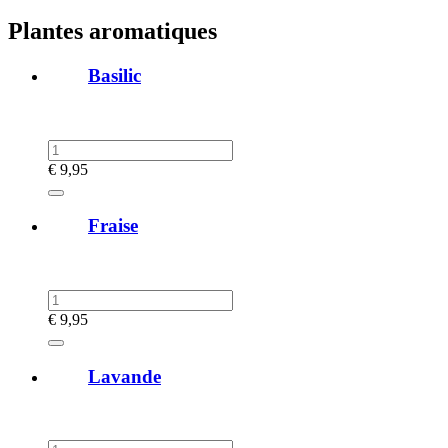
Plantes aromatiques
Basilic
€
9,95
Fraise
€
9,95
Lavande