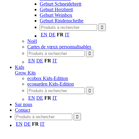
Geburt Schneidebrett
Geburt Herzbrett
Geburt Weinbox
Geburt Rindenscheibe
EN
DE
FR
IT
Noël
Cartes de vœux personnalisables
EN
DE
FR
IT
Kids
Grow Kits
ecobox Kids-Edition
ecogarden Kids-Edition
EN
DE
FR
IT
Sur nous
Contact
EN
DE
FR
IT