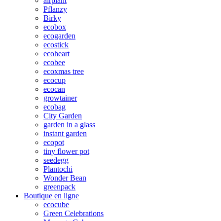
airplant
Pflanzy
Birky
ecobox
ecogarden
ecostick
ecoheart
ecobee
ecoxmas tree
ecocup
ecocan
growtainer
ecobag
City Garden
garden in a glass
instant garden
ecopot
tiny flower pot
seedegg
Plantochi
Wonder Bean
greenpack
Boutique en ligne
ecocube
Green Celebrations