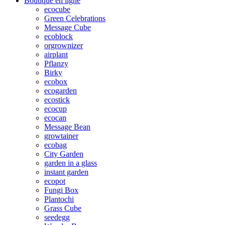
Boutique en ligne
ecocube
Green Celebrations
Message Cube
ecoblock
orgrownizer
airplant
Pflanzy
Birky
ecobox
ecogarden
ecostick
ecocup
ecocan
Message Bean
growtainer
ecobag
City Garden
garden in a glass
instant garden
ecopot
Fungi Box
Plantochi
Grass Cube
seedegg