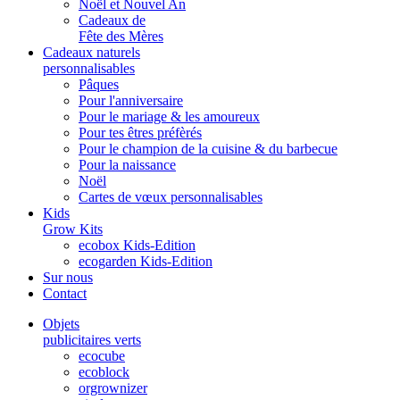
Noël et Nouvel An
Cadeaux de
Fête des Mères
Cadeaux naturels
personnalisables
Pâques
Pour l'anniversaire
Pour le mariage & les amoureux
Pour tes êtres préfèrés
Pour le champion de la cuisine & du barbecue
Pour la naissance
Noël
Cartes de vœux personnalisables
Kids
Grow Kits
ecobox Kids-Edition
ecogarden Kids-Edition
Sur nous
Contact
Objets
publicitaires verts
ecocube
ecoblock
orgrownizer