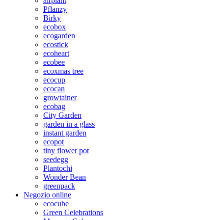
airplant
Pflanzy
Birky
ecobox
ecogarden
ecostick
ecoheart
ecobee
ecoxmas tree
ecocup
ecocan
growtainer
ecobag
City Garden
garden in a glass
instant garden
ecopot
tiny flower pot
seedegg
Plantochi
Wonder Bean
greenpack
Negozio online
ecocube
Green Celebrations