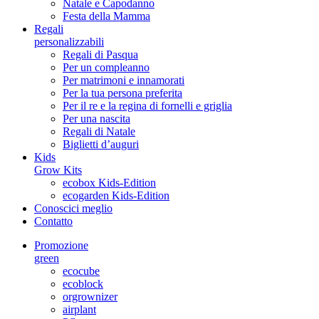
Natale e Capodanno
Festa della Mamma
Regali
personalizzabili
Regali di Pasqua
Per un compleanno
Per matrimoni e innamorati
Per la tua persona preferita
Per il re e la regina di fornelli e griglia
Per una nascita
Regali di Natale
Biglietti d’auguri
Kids
Grow Kits
ecobox Kids-Edition
ecogarden Kids-Edition
Conoscici meglio
Contatto
Promozione
green
ecocube
ecoblock
orgrownizer
airplant