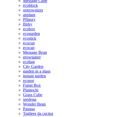
Message Cube
ecoblock
orgrownizer
airplant
Pflanzy
Birky
ecobox
ecogarden
ecostick
ecocup
ecocan
Message Bean
growtainer
ecobag
City Garden
garden in a glass
instant garden
ecopot
Fungi Box
Plantochi
Grass Cube
seedegg
Wonder Bean
Pasqua
Tagliere da cucina