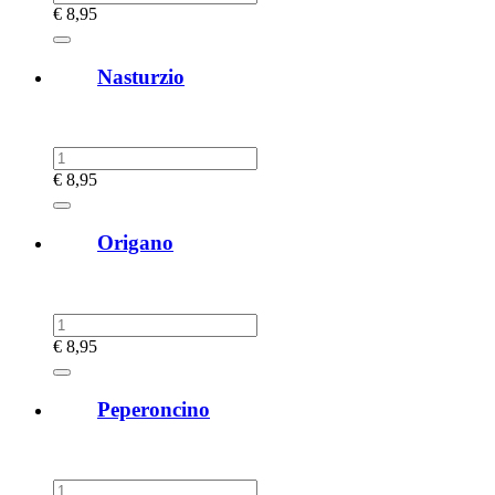
€
8,95
Nasturzio
€
8,95
Origano
€
8,95
Peperoncino