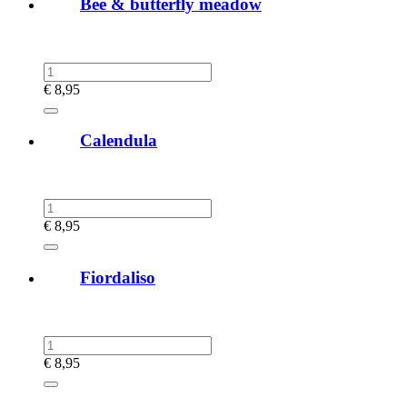
Bee & butterfly meadow
€
8,95
Calendula
€
8,95
Fiordaliso
€
8,95