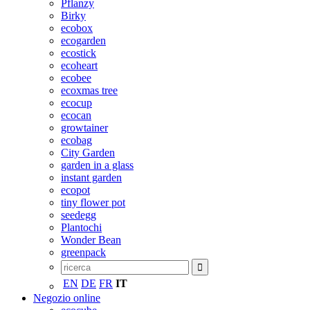
Pflanzy
Birky
ecobox
ecogarden
ecostick
ecoheart
ecobee
ecoxmas tree
ecocup
ecocan
growtainer
ecobag
City Garden
garden in a glass
instant garden
ecopot
tiny flower pot
seedegg
Plantochi
Wonder Bean
greenpack
EN
DE
FR
IT
Negozio online