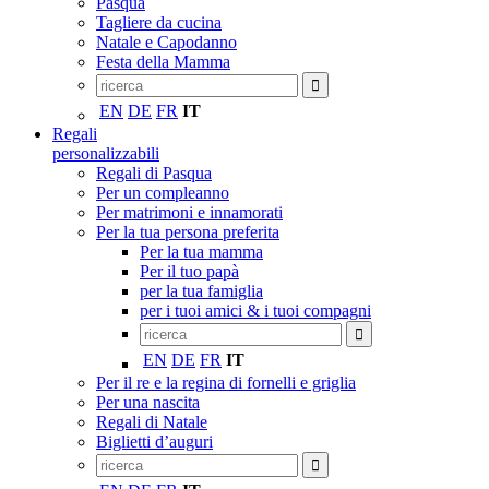
Pasqua
Tagliere da cucina
Natale e Capodanno
Festa della Mamma
EN
DE
FR
IT
Regali
personalizzabili
Regali di Pasqua
Per un compleanno
Per matrimoni e innamorati
Per la tua persona preferita
Per la tua mamma
Per il tuo papà
per la tua famiglia
per i tuoi amici & i tuoi compagni
EN
DE
FR
IT
Per il re e la regina di fornelli e griglia
Per una nascita
Regali di Natale
Biglietti d’auguri