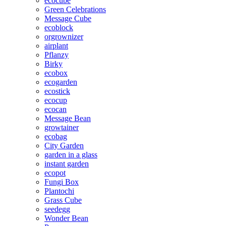
ecocube
Green Celebrations
Message Cube
ecoblock
orgrownizer
airplant
Pflanzy
Birky
ecobox
ecogarden
ecostick
ecocup
ecocan
Message Bean
growtainer
ecobag
City Garden
garden in a glass
instant garden
ecopot
Fungi Box
Plantochi
Grass Cube
seedegg
Wonder Bean