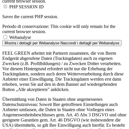
current browser session.
PHP SESSION ID
Saves the current PHP session.
Periodo di conservazione:
This cookie will only remain for the
current browser session.
Webanalyse
Mostra i dettagli
per Webanalyse
Nascondi i dettagli
per Webanalyse
FEEL GREEN arbeitet mit Partnern zusammen, die von Ihrem
Endgerät abgerufene Daten (Trackingdaten) auch zu eigenen
Zwecken (z.B. Profilbildungen) / zu Zwecken Dritter verarbeiten.
Vor diesem Hintergrund erfordert nicht nur die Erhebung der
Trackingdaten, sondern auch deren Weiterverarbeitung durch diese
Anbieter einer Einwilligung. Die Trackingdaten werden erst dann
erhoben, wenn Sie auf den in dem Banner auf wiedergebenden
Button „Alle akzeptieren” anklicken.
Übermittlung von Daten in Staaten ohne angemessenes
Datenschutzniveau: Soweit Ihre getroffenen Einstellungen auch
Anbieter umfassen, die Daten in Staaten ohne Vorliegen eines
Angemessenheitsbeschlusses gem. Art. 45 Abs 3 DSGVO und ohne
geeignete Garantien gem. Art. 46 DSGVO (wie insbesondere die
USA) übermitteln, so gilt Ihre Einwilligung auch hierfür. Es besteht