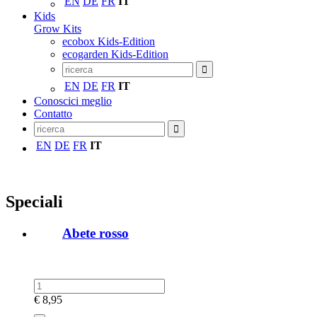
EN
DE
FR
IT
Kids
Grow Kits
ecobox Kids-Edition
ecogarden Kids-Edition
EN
DE
FR
IT
Conoscici meglio
Contatto
EN
DE
FR
IT
Speciali
Abete rosso
€
8,95