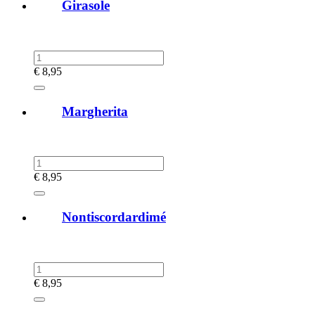
Girasole
€
8,95
Margherita
€
8,95
Nontiscordardimé
€
8,95