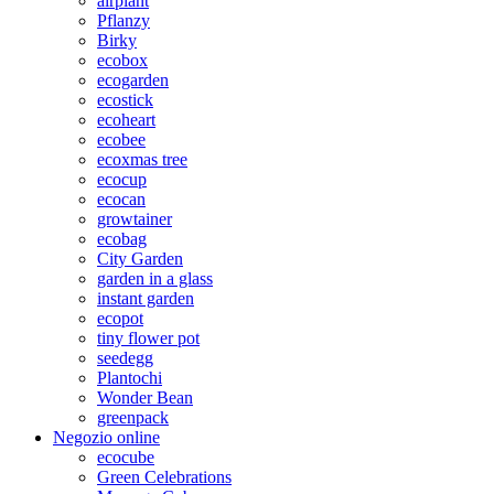
airplant
Pflanzy
Birky
ecobox
ecogarden
ecostick
ecoheart
ecobee
ecoxmas tree
ecocup
ecocan
growtainer
ecobag
City Garden
garden in a glass
instant garden
ecopot
tiny flower pot
seedegg
Plantochi
Wonder Bean
greenpack
Negozio online
ecocube
Green Celebrations