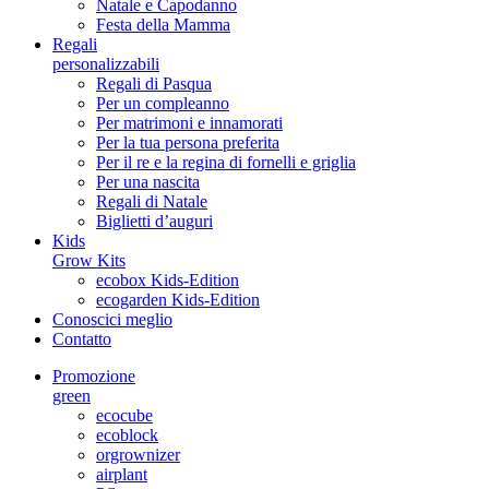
Natale e Capodanno
Festa della Mamma
Regali
personalizzabili
Regali di Pasqua
Per un compleanno
Per matrimoni e innamorati
Per la tua persona preferita
Per il re e la regina di fornelli e griglia
Per una nascita
Regali di Natale
Biglietti d’auguri
Kids
Grow Kits
ecobox Kids-Edition
ecogarden Kids-Edition
Conoscici meglio
Contatto
Promozione
green
ecocube
ecoblock
orgrownizer
airplant