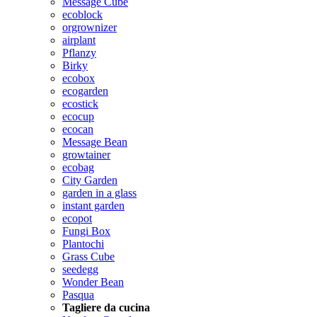
Message Cube
ecoblock
orgrownizer
airplant
Pflanzy
Birky
ecobox
ecogarden
ecostick
ecocup
ecocan
Message Bean
growtainer
ecobag
City Garden
garden in a glass
instant garden
ecopot
Fungi Box
Plantochi
Grass Cube
seedegg
Wonder Bean
Pasqua
Tagliere da cucina