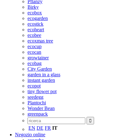
Pflanzy
Birky
ecobox
ecogarden
ecostick
ecoheart
ecobee
ecoxmas tree
ecocup
ecocan
growtainer
ecobag
City Garden
garden in a glass
instant garden
ecopot
tiny flower pot
seedegg
Plantochi
Wonder Bean
greenpack
EN
DE
FR
IT
Negozio online