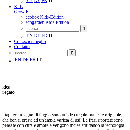
EN
DE
FR
IT
Kids
Grow Kits
ecobox Kids-Edition
ecogarden Kids-Edition
EN
DE
FR
IT
Conoscici meglio
Contatto
EN
DE
FR
IT
idea
regalo
I taglieri in legno di faggio sono un'idea regalo pratica e originale,
che ben si presta ad un'ampia varietà di usi! Le frasi riportate sono
pensate con cura e amore e vengono incise sfruttando la tecnologia