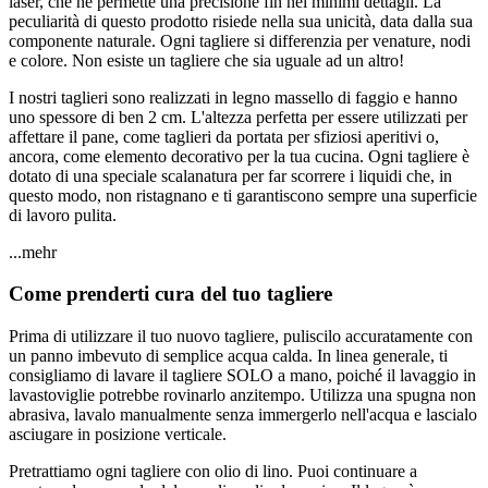
laser, che ne permette una precisione fin nei minimi dettagli. La
peculiarità di questo prodotto risiede nella sua unicità, data dalla sua
componente naturale. Ogni tagliere si differenzia per venature, nodi
e colore. Non esiste un tagliere che sia uguale ad un altro!
I nostri taglieri sono realizzati in legno massello di faggio e hanno
uno spessore di ben 2 cm. L'altezza perfetta per essere utilizzati per
affettare il pane, come taglieri da portata per sfiziosi aperitivi o,
ancora, come elemento decorativo per la tua cucina. Ogni tagliere è
dotato di una speciale scalanatura per far scorrere i liquidi che, in
questo modo, non ristagnano e ti garantiscono sempre una superficie
di lavoro pulita.
...mehr
Come prenderti cura del tuo tagliere
Prima di utilizzare il tuo nuovo tagliere, puliscilo accuratamente con
un panno imbevuto di semplice acqua calda. In linea generale, ti
consigliamo di lavare il tagliere SOLO a mano, poiché il lavaggio in
lavastoviglie potrebbe rovinarlo anzitempo. Utilizza una spugna non
abrasiva, lavalo manualmente senza immergerlo nell'acqua e lascialo
asciugare in posizione verticale.
Pretrattiamo ogni tagliere con olio di lino. Puoi continuare a