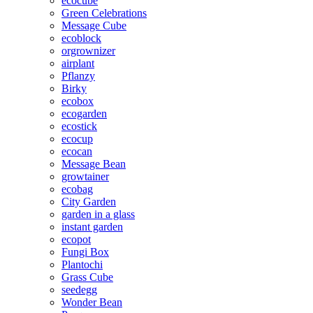
ecocube
Green Celebrations
Message Cube
ecoblock
orgrownizer
airplant
Pflanzy
Birky
ecobox
ecogarden
ecostick
ecocup
ecocan
Message Bean
growtainer
ecobag
City Garden
garden in a glass
instant garden
ecopot
Fungi Box
Plantochi
Grass Cube
seedegg
Wonder Bean