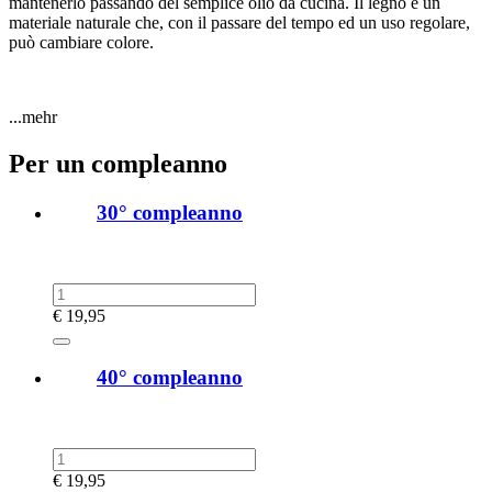
mantenerlo passando del semplice olio da cucina. Il legno è un
materiale naturale che, con il passare del tempo ed un uso regolare,
può cambiare colore.
...mehr
Per un compleanno
30° compleanno
€
19,95
40° compleanno
€
19,95