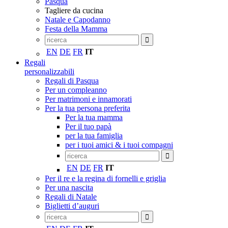
Pasqua
Tagliere da cucina
Natale e Capodanno
Festa della Mamma
EN
DE
FR
IT
Regali
personalizzabili
Regali di Pasqua
Per un compleanno
Per matrimoni e innamorati
Per la tua persona preferita
Per la tua mamma
Per il tuo papà
per la tua famiglia
per i tuoi amici & i tuoi compagni
EN
DE
FR
IT
Per il re e la regina di fornelli e griglia
Per una nascita
Regali di Natale
Biglietti d’auguri