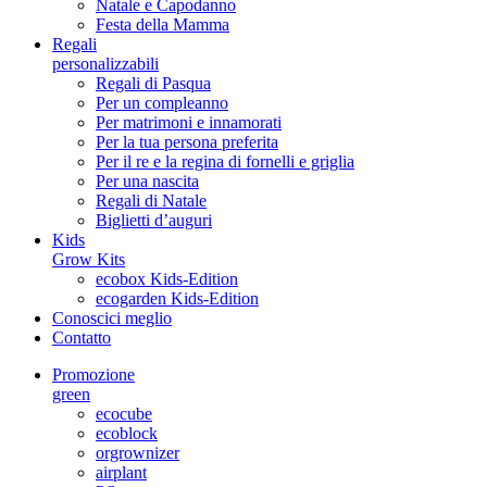
Natale e Capodanno
Festa della Mamma
Regali
personalizzabili
Regali di Pasqua
Per un compleanno
Per matrimoni e innamorati
Per la tua persona preferita
Per il re e la regina di fornelli e griglia
Per una nascita
Regali di Natale
Biglietti d’auguri
Kids
Grow Kits
ecobox Kids-Edition
ecogarden Kids-Edition
Conoscici meglio
Contatto
Promozione
green
ecocube
ecoblock
orgrownizer
airplant