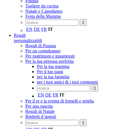
Pasqua
Tagliere da cucina
Natale e Capodanno
Festa della Mamma
EN
DE
FR
IT
Regali
personalizzabili
Regali di Pasqua
Per un compleanno
Per matrimoni e innamorati
Per la tua persona preferita
Per la tua mamma
Per il tuo papà
per la tua famiglia
per i tuoi amici & i tuoi compagni
EN
DE
FR
IT
Per il re e la regina di fornelli e griglia
Per una nascita
Regali di Natale
Biglietti d’auguri