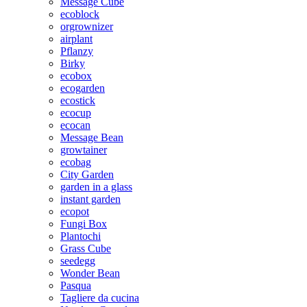
Message Cube
ecoblock
orgrownizer
airplant
Pflanzy
Birky
ecobox
ecogarden
ecostick
ecocup
ecocan
Message Bean
growtainer
ecobag
City Garden
garden in a glass
instant garden
ecopot
Fungi Box
Plantochi
Grass Cube
seedegg
Wonder Bean
Pasqua
Tagliere da cucina