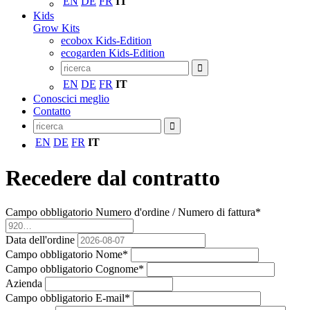
EN
DE
FR
IT
Kids
Grow Kits
ecobox Kids-Edition
ecogarden Kids-Edition
EN
DE
FR
IT
Conoscici meglio
Contatto
EN
DE
FR
IT
Recedere dal contratto
Campo obbligatorio
Numero d'ordine / Numero di fattura
*
Data dell'ordine
Campo obbligatorio
Nome
*
Campo obbligatorio
Cognome
*
Azienda
Campo obbligatorio
E-mail
*