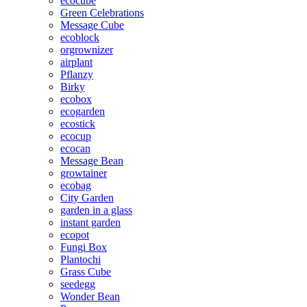
ecocube
Green Celebrations
Message Cube
ecoblock
orgrownizer
airplant
Pflanzy
Birky
ecobox
ecogarden
ecostick
ecocup
ecocan
Message Bean
growtainer
ecobag
City Garden
garden in a glass
instant garden
ecopot
Fungi Box
Plantochi
Grass Cube
seedegg
Wonder Bean