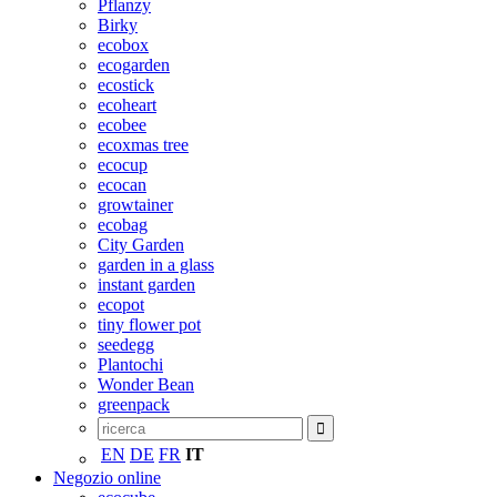
Pflanzy
Birky
ecobox
ecogarden
ecostick
ecoheart
ecobee
ecoxmas tree
ecocup
ecocan
growtainer
ecobag
City Garden
garden in a glass
instant garden
ecopot
tiny flower pot
seedegg
Plantochi
Wonder Bean
greenpack
EN
DE
FR
IT
Negozio online