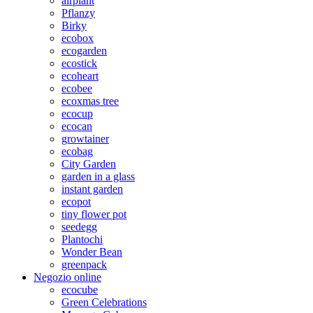
airplant
Pflanzy
Birky
ecobox
ecogarden
ecostick
ecoheart
ecobee
ecoxmas tree
ecocup
ecocan
growtainer
ecobag
City Garden
garden in a glass
instant garden
ecopot
tiny flower pot
seedegg
Plantochi
Wonder Bean
greenpack
Negozio online
ecocube
Green Celebrations