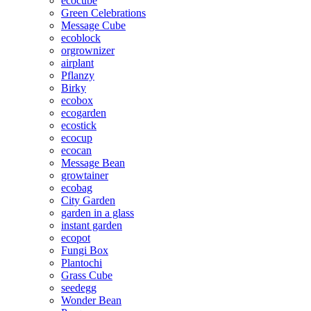
ecocube
Green Celebrations
Message Cube
ecoblock
orgrownizer
airplant
Pflanzy
Birky
ecobox
ecogarden
ecostick
ecocup
ecocan
Message Bean
growtainer
ecobag
City Garden
garden in a glass
instant garden
ecopot
Fungi Box
Plantochi
Grass Cube
seedegg
Wonder Bean