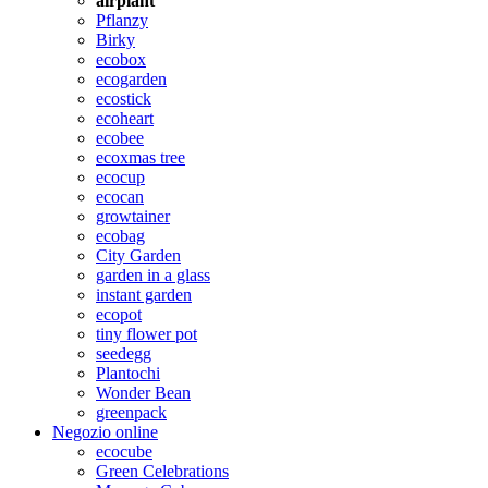
airplant
Pflanzy
Birky
ecobox
ecogarden
ecostick
ecoheart
ecobee
ecoxmas tree
ecocup
ecocan
growtainer
ecobag
City Garden
garden in a glass
instant garden
ecopot
tiny flower pot
seedegg
Plantochi
Wonder Bean
greenpack
Negozio online
ecocube
Green Celebrations