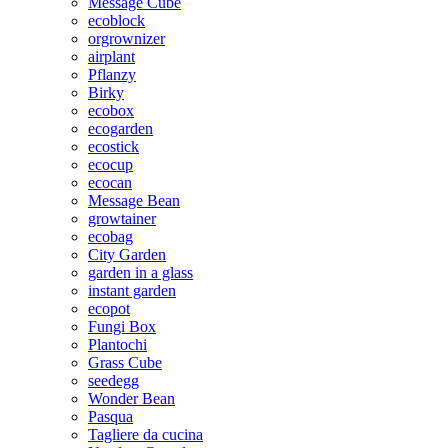
Message Cube
ecoblock
orgrownizer
airplant
Pflanzy
Birky
ecobox
ecogarden
ecostick
ecocup
ecocan
Message Bean
growtainer
ecobag
City Garden
garden in a glass
instant garden
ecopot
Fungi Box
Plantochi
Grass Cube
seedegg
Wonder Bean
Pasqua
Tagliere da cucina