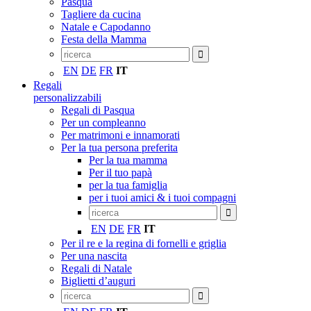
Pasqua
Tagliere da cucina
Natale e Capodanno
Festa della Mamma
EN
DE
FR
IT
Regali
personalizzabili
Regali di Pasqua
Per un compleanno
Per matrimoni e innamorati
Per la tua persona preferita
Per la tua mamma
Per il tuo papà
per la tua famiglia
per i tuoi amici & i tuoi compagni
EN
DE
FR
IT
Per il re e la regina di fornelli e griglia
Per una nascita
Regali di Natale
Biglietti d’auguri