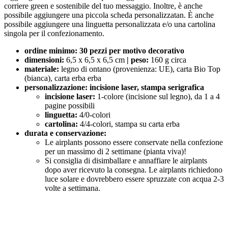
corriere green e sostenibile del tuo messaggio. Inoltre, è anche
possibile aggiungere una piccola scheda personalizzatan. È anche
possibile aggiungere una linguetta personalizzata e/o una cartolina
singola per il confezionamento.
ordine minimo: 30 pezzi per motivo decorativo
dimensioni:
6,5 x 6,5 x 6,5 cm
| peso
:
160 g circa
materiale:
legno di ontano (provenienza: UE), carta Bio Top
(bianca), carta erba erba
personalizzazione: incisione laser, stampa serigrafica
incisione laser:
1-colore (incisione sul legno), da 1 a 4
pagine possibili
linguetta:
4/0-colori
cartolina:
4/4-colori, stampa su carta erba
durata e
conservazione
:
Le airplants possono essere conservate nella confezione
per un massimo di 2 settimane (pianta viva)!
Si consiglia di disimballare e annaffiare le airplants
dopo aver ricevuto la consegna. Le airplants richiedono
luce solare e dovrebbero essere spruzzate con acqua 2-3
volte a settimana.