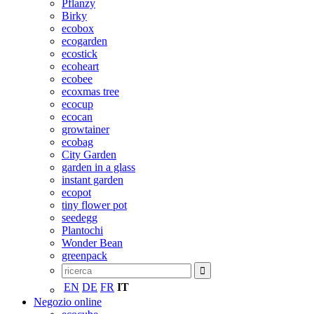
Pflanzy
Birky
ecobox
ecogarden
ecostick
ecoheart
ecobee
ecoxmas tree
ecocup
ecocan
growtainer
ecobag
City Garden
garden in a glass
instant garden
ecopot
tiny flower pot
seedegg
Plantochi
Wonder Bean
greenpack
EN
DE
FR
IT
Negozio online