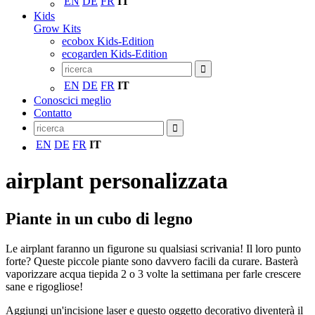
EN
DE
FR
IT
Kids
Grow Kits
ecobox Kids-Edition
ecogarden Kids-Edition
EN
DE
FR
IT
Conoscici meglio
Contatto
EN
DE
FR
IT
airplant personalizzata
Piante in un cubo di legno
Le airplant faranno un figurone su qualsiasi scrivania! Il loro punto
forte? Queste piccole piante sono davvero facili da curare. Basterà
vaporizzare acqua tiepida 2 o 3 volte la settimana per farle crescere
sane e rigogliose!
Aggiungi un'incisione laser e questo oggetto decorativo diventerà il