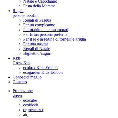
Natale e Capodanno
Festa della Mamma
Regali
personalizzabili
Regali di Pasqua
Per un compleanno
Per matrimoni e innamorati
Per la tua persona preferita
Per il re e la regina di fornelli e griglia
Per una nascita
Regali di Natale
Biglietti d’auguri
Kids
Grow Kits
ecobox Kids-Edition
ecogarden Kids-Edition
Conoscici meglio
Contatto
Promozione
green
ecocube
ecoblock
orgrownizer
airplant