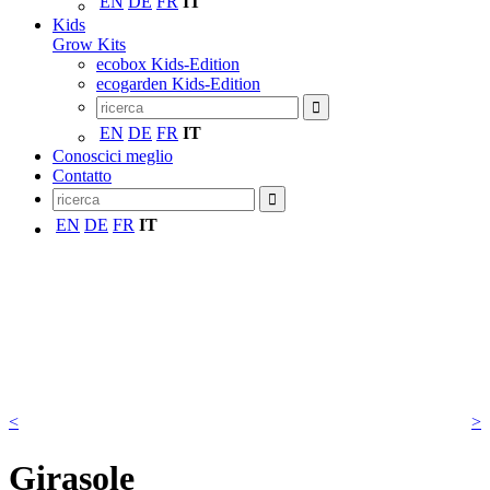
EN
DE
FR
IT
Kids
Grow Kits
ecobox Kids-Edition
ecogarden Kids-Edition
EN
DE
FR
IT
Conoscici meglio
Contatto
EN
DE
FR
IT
<
>
Girasole