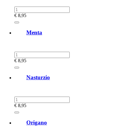
€
8,95
Menta
€
8,95
Nasturzio
€
8,95
Origano