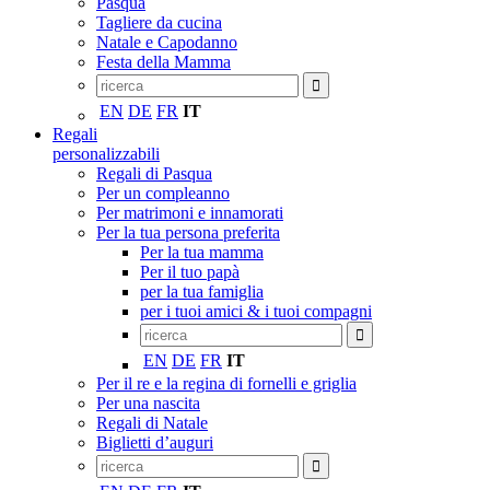
Pasqua
Tagliere da cucina
Natale e Capodanno
Festa della Mamma
EN
DE
FR
IT
Regali
personalizzabili
Regali di Pasqua
Per un compleanno
Per matrimoni e innamorati
Per la tua persona preferita
Per la tua mamma
Per il tuo papà
per la tua famiglia
per i tuoi amici & i tuoi compagni
EN
DE
FR
IT
Per il re e la regina di fornelli e griglia
Per una nascita
Regali di Natale
Biglietti d’auguri