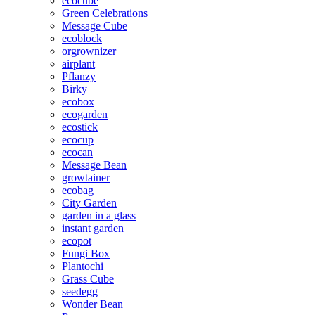
ecocube
Green Celebrations
Message Cube
ecoblock
orgrownizer
airplant
Pflanzy
Birky
ecobox
ecogarden
ecostick
ecocup
ecocan
Message Bean
growtainer
ecobag
City Garden
garden in a glass
instant garden
ecopot
Fungi Box
Plantochi
Grass Cube
seedegg
Wonder Bean