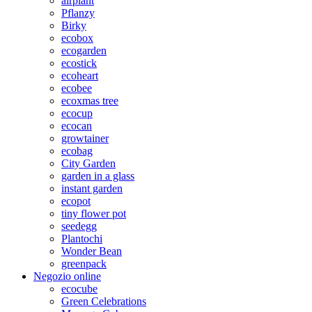
airplant
Pflanzy
Birky
ecobox
ecogarden
ecostick
ecoheart
ecobee
ecoxmas tree
ecocup
ecocan
growtainer
ecobag
City Garden
garden in a glass
instant garden
ecopot
tiny flower pot
seedegg
Plantochi
Wonder Bean
greenpack
Negozio online
ecocube
Green Celebrations