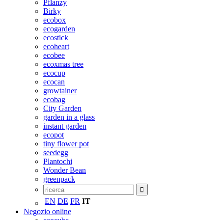
Pflanzy
Birky
ecobox
ecogarden
ecostick
ecoheart
ecobee
ecoxmas tree
ecocup
ecocan
growtainer
ecobag
City Garden
garden in a glass
instant garden
ecopot
tiny flower pot
seedegg
Plantochi
Wonder Bean
greenpack
EN
DE
FR
IT
Negozio online