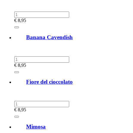
€
8,95
Banana Cavendish
€
8,95
Fiore del cioccolato
€
8,95
Mimosa