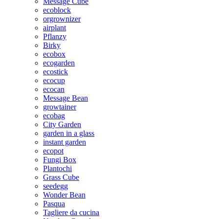
Message Cube
ecoblock
orgrownizer
airplant
Pflanzy
Birky
ecobox
ecogarden
ecostick
ecocup
ecocan
Message Bean
growtainer
ecobag
City Garden
garden in a glass
instant garden
ecopot
Fungi Box
Plantochi
Grass Cube
seedegg
Wonder Bean
Pasqua
Tagliere da cucina