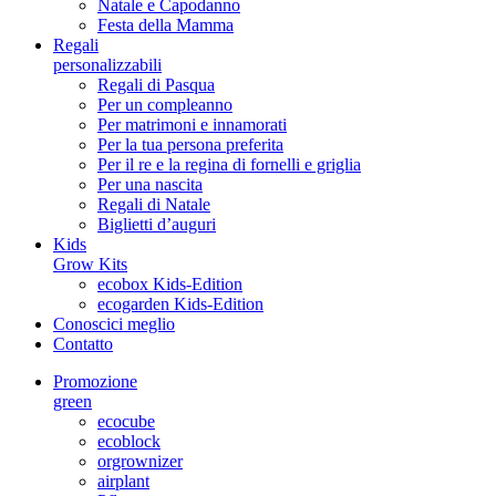
Natale e Capodanno
Festa della Mamma
Regali
personalizzabili
Regali di Pasqua
Per un compleanno
Per matrimoni e innamorati
Per la tua persona preferita
Per il re e la regina di fornelli e griglia
Per una nascita
Regali di Natale
Biglietti d’auguri
Kids
Grow Kits
ecobox Kids-Edition
ecogarden Kids-Edition
Conoscici meglio
Contatto
Promozione
green
ecocube
ecoblock
orgrownizer
airplant