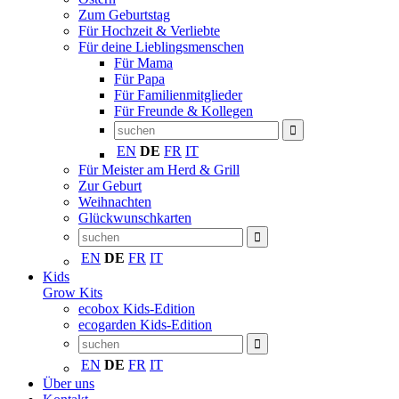
Zum Geburtstag
Für Hochzeit & Verliebte
Für deine Lieblingsmenschen
Für Mama
Für Papa
Für Familienmitglieder
Für Freunde & Kollegen
EN
DE
FR
IT
Für Meister am Herd & Grill
Zur Geburt
Weihnachten
Glückwunschkarten
EN
DE
FR
IT
Kids
Grow Kits
ecobox Kids-Edition
ecogarden Kids-Edition
EN
DE
FR
IT
Über uns