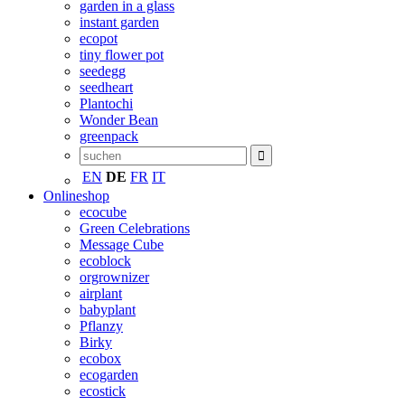
garden in a glass
instant garden
ecopot
tiny flower pot
seedegg
seedheart
Plantochi
Wonder Bean
greenpack
EN
DE
FR
IT
Onlineshop
ecocube
Green Celebrations
Message Cube
ecoblock
orgrownizer
airplant
babyplant
Pflanzy
Birky
ecobox
ecogarden
ecostick