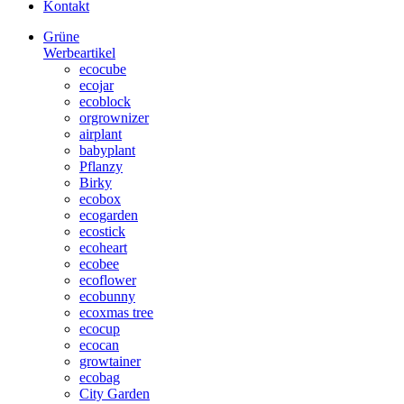
Kontakt
Grüne
Werbeartikel
ecocube
ecojar
ecoblock
orgrownizer
airplant
babyplant
Pflanzy
Birky
ecobox
ecogarden
ecostick
ecoheart
ecobee
ecoflower
ecobunny
ecoxmas tree
ecocup
ecocan
growtainer
ecobag
City Garden