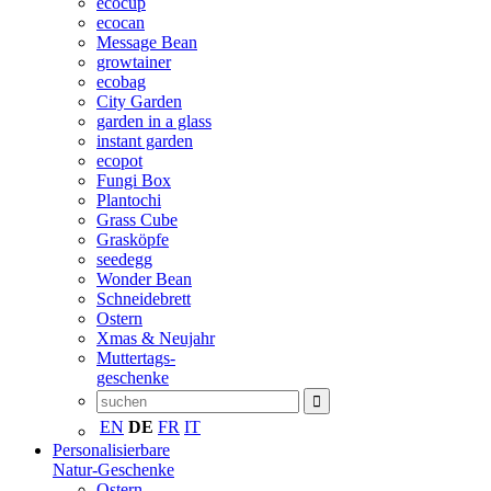
ecocup
ecocan
Message Bean
growtainer
ecobag
City Garden
garden in a glass
instant garden
ecopot
Fungi Box
Plantochi
Grass Cube
Grasköpfe
seedegg
Wonder Bean
Schneidebrett
Ostern
Xmas & Neujahr
Muttertags-
geschenke
EN
DE
FR
IT
Personalisierbare
Natur-Geschenke
Ostern