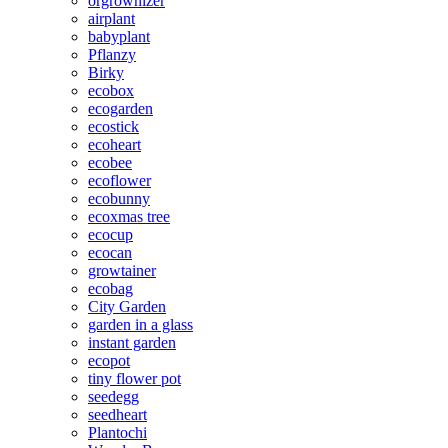
orgrownizer
airplant
babyplant
Pflanzy
Birky
ecobox
ecogarden
ecostick
ecoheart
ecobee
ecoflower
ecobunny
ecoxmas tree
ecocup
ecocan
growtainer
ecobag
City Garden
garden in a glass
instant garden
ecopot
tiny flower pot
seedegg
seedheart
Plantochi