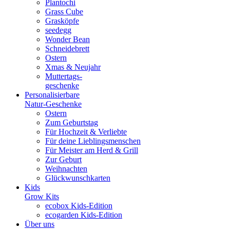
Plantochi
Grass Cube
Grasköpfe
seedegg
Wonder Bean
Schneidebrett
Ostern
Xmas & Neujahr
Muttertags-
geschenke
Personalisierbare
Natur-Geschenke
Ostern
Zum Geburtstag
Für Hochzeit & Verliebte
Für deine Lieblingsmenschen
Für Meister am Herd & Grill
Zur Geburt
Weihnachten
Glückwunschkarten
Kids
Grow Kits
ecobox Kids-Edition
ecogarden Kids-Edition
Über uns