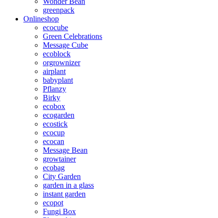
Wonder Bean
greenpack
Onlineshop
ecocube
Green Celebrations
Message Cube
ecoblock
orgrownizer
airplant
babyplant
Pflanzy
Birky
ecobox
ecogarden
ecostick
ecocup
ecocan
Message Bean
growtainer
ecobag
City Garden
garden in a glass
instant garden
ecopot
Fungi Box