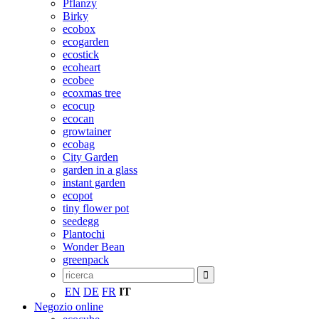
Pflanzy
Birky
ecobox
ecogarden
ecostick
ecoheart
ecobee
ecoxmas tree
ecocup
ecocan
growtainer
ecobag
City Garden
garden in a glass
instant garden
ecopot
tiny flower pot
seedegg
Plantochi
Wonder Bean
greenpack
EN
DE
FR
IT
Negozio online