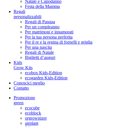
Natale e Capodanno
Festa della Mamma
Regali
personalizzabili
Regali di Pasqua
Per un compleanno
Per matrimoni e innamorati
Per la tua persona preferita
Per il re e la regina di fornelli e griglia
Per una nascita
Regali di Natale
Biglietti d’auguri
Kids
Grow Kits
ecobox Kids-Edition
ecogarden Kids-Edition
Conoscici meglio
Contatto
Promozione
green
ecocube
ecoblock
orgrownizer
airplant