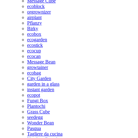
Message Cube
ecoblock
orgrownizer
airplant
Pflanzy
Birky
ecobox
ecogarden
ecostick
ecocup
ecocan
Message Bean
growtainer
ecobag
City Garden
garden in a glass
instant garden
ecopot
Fungi Box
Plantochi
Grass Cube
seedegg
Wonder Bean
Pasqua
Tagliere da cucina