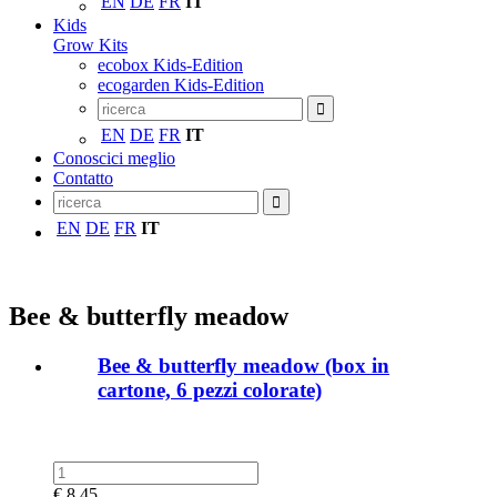
EN
DE
FR
IT
Kids
Grow Kits
ecobox Kids-Edition
ecogarden Kids-Edition
EN
DE
FR
IT
Conoscici meglio
Contatto
EN
DE
FR
IT
Bee & butterfly meadow
Bee & butterfly meadow (box in
cartone, 6 pezzi colorate)
€
8,45