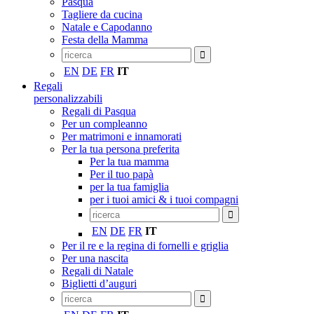
Pasqua
Tagliere da cucina
Natale e Capodanno
Festa della Mamma
EN
DE
FR
IT
Regali
personalizzabili
Regali di Pasqua
Per un compleanno
Per matrimoni e innamorati
Per la tua persona preferita
Per la tua mamma
Per il tuo papà
per la tua famiglia
per i tuoi amici & i tuoi compagni
EN
DE
FR
IT
Per il re e la regina di fornelli e griglia
Per una nascita
Regali di Natale
Biglietti d’auguri