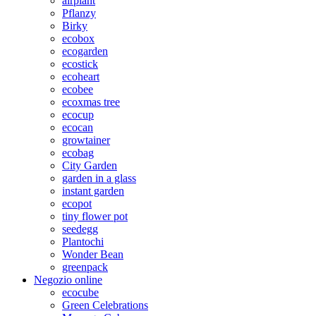
airplant
Pflanzy
Birky
ecobox
ecogarden
ecostick
ecoheart
ecobee
ecoxmas tree
ecocup
ecocan
growtainer
ecobag
City Garden
garden in a glass
instant garden
ecopot
tiny flower pot
seedegg
Plantochi
Wonder Bean
greenpack
Negozio online
ecocube
Green Celebrations