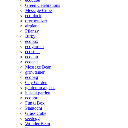
ecocube
Green Celebrations
Message Cube
ecoblock
orgrownizer
airplant
Pflanzy
Birky
ecobox
ecogarden
ecostick
ecocup
ecocan
Message Bean
growtainer
ecobag
City Garden
garden in a glass
instant garden
ecopot
Fungi Box
Plantochi
Grass Cube
seedegg
Wonder Bean