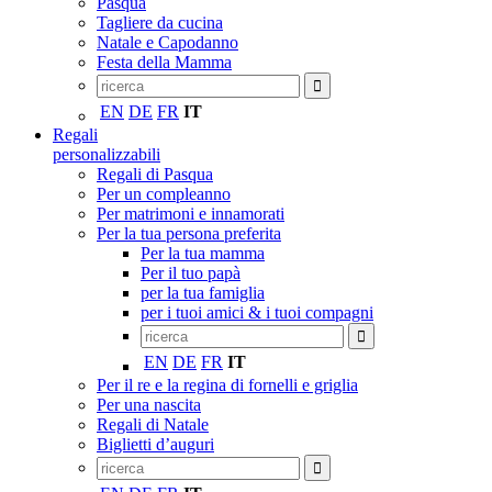
Pasqua
Tagliere da cucina
Natale e Capodanno
Festa della Mamma
EN
DE
FR
IT
Regali
personalizzabili
Regali di Pasqua
Per un compleanno
Per matrimoni e innamorati
Per la tua persona preferita
Per la tua mamma
Per il tuo papà
per la tua famiglia
per i tuoi amici & i tuoi compagni
EN
DE
FR
IT
Per il re e la regina di fornelli e griglia
Per una nascita
Regali di Natale
Biglietti d’auguri