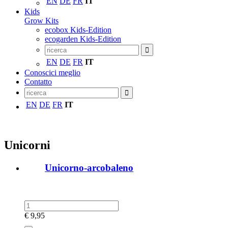
EN
DE
FR
IT
Kids
Grow Kits
ecobox Kids-Edition
ecogarden Kids-Edition
EN
DE
FR
IT
Conoscici meglio
Contatto
EN
DE
FR
IT
Unicorni
Unicorno-arcobaleno
€
9,95