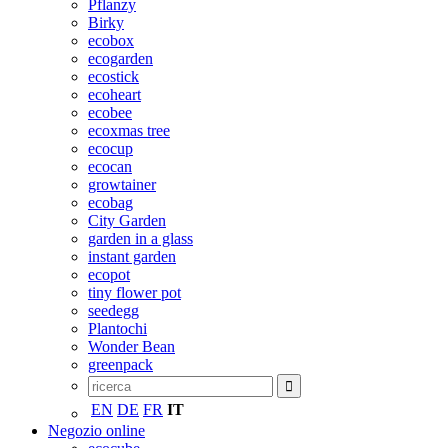
Pflanzy
Birky
ecobox
ecogarden
ecostick
ecoheart
ecobee
ecoxmas tree
ecocup
ecocan
growtainer
ecobag
City Garden
garden in a glass
instant garden
ecopot
tiny flower pot
seedegg
Plantochi
Wonder Bean
greenpack
EN
DE
FR
IT
Negozio online