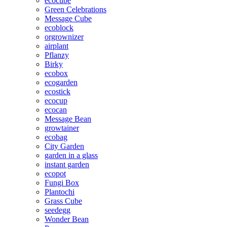
ecocube
Green Celebrations
Message Cube
ecoblock
orgrownizer
airplant
Pflanzy
Birky
ecobox
ecogarden
ecostick
ecocup
ecocan
Message Bean
growtainer
ecobag
City Garden
garden in a glass
instant garden
ecopot
Fungi Box
Plantochi
Grass Cube
seedegg
Wonder Bean