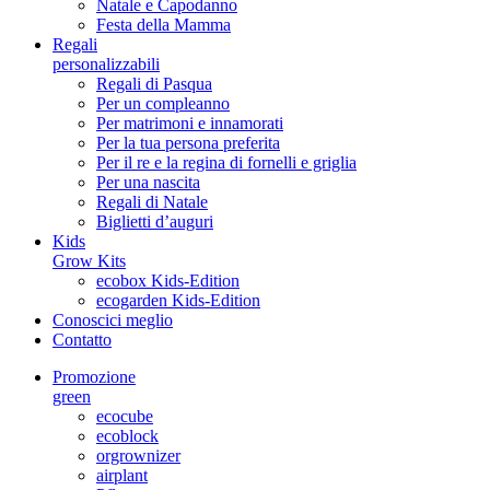
Natale e Capodanno
Festa della Mamma
Regali
personalizzabili
Regali di Pasqua
Per un compleanno
Per matrimoni e innamorati
Per la tua persona preferita
Per il re e la regina di fornelli e griglia
Per una nascita
Regali di Natale
Biglietti d’auguri
Kids
Grow Kits
ecobox Kids-Edition
ecogarden Kids-Edition
Conoscici meglio
Contatto
Promozione
green
ecocube
ecoblock
orgrownizer
airplant