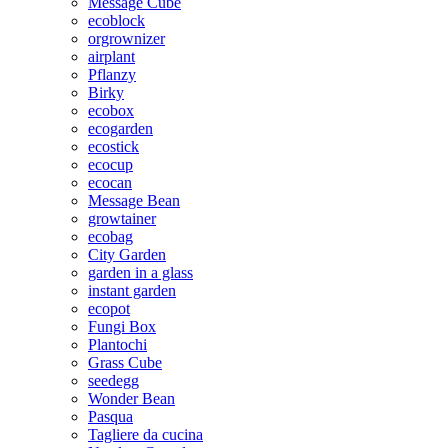
Message Cube
ecoblock
orgrownizer
airplant
Pflanzy
Birky
ecobox
ecogarden
ecostick
ecocup
ecocan
Message Bean
growtainer
ecobag
City Garden
garden in a glass
instant garden
ecopot
Fungi Box
Plantochi
Grass Cube
seedegg
Wonder Bean
Pasqua
Tagliere da cucina