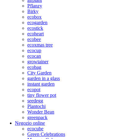
airplant
Pflanzy
Birky
ecobox
ecogarden
ecostick
ecoheart
ecobee
ecoxmas tree
ecocup
ecocan
growtainer
ecobag
City Garden
garden in a glass
instant garden
ecopot
tiny flower pot
seedegg
Plantochi
Wonder Bean
greenpack
Negozio online
ecocube
Green Celebrations