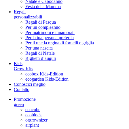
Natale e Capodanno
Festa della Mamma
Regali
personalizzabili
Regali di Pasqua
Per un compleanno
Per matrimoni e innamorati
Per la tua persona preferita
Per il re e la regina di fornelli e griglia
Per una nascita
Regali di Natale
Biglietti d’auguri
Kids
Grow Kits
ecobox Kids-Edition
ecogarden Kids-Edition
Conoscici meglio
Contatto
Promozione
green
ecocube
ecoblock
orgrownizer
airplant