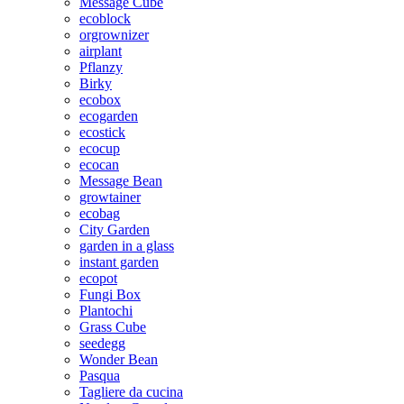
Message Cube
ecoblock
orgrownizer
airplant
Pflanzy
Birky
ecobox
ecogarden
ecostick
ecocup
ecocan
Message Bean
growtainer
ecobag
City Garden
garden in a glass
instant garden
ecopot
Fungi Box
Plantochi
Grass Cube
seedegg
Wonder Bean
Pasqua
Tagliere da cucina