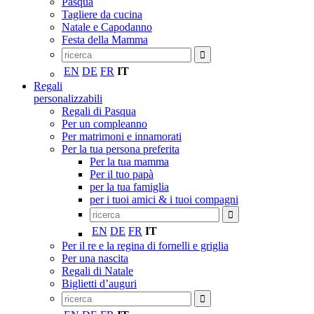
Pasqua
Tagliere da cucina
Natale e Capodanno
Festa della Mamma
EN
DE
FR
IT
Regali
personalizzabili
Regali di Pasqua
Per un compleanno
Per matrimoni e innamorati
Per la tua persona preferita
Per la tua mamma
Per il tuo papà
per la tua famiglia
per i tuoi amici & i tuoi compagni
EN
DE
FR
IT
Per il re e la regina di fornelli e griglia
Per una nascita
Regali di Natale
Biglietti d’auguri