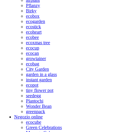
airplant
Pflanzy
Birky
ecobox
ecogarden
ecostick
ecoheart
ecobee
ecoxmas tree
ecocup
ecocan
growtainer
ecobag
City Garden
garden in a glass
instant garden
ecopot
tiny flower pot
seedegg
Plantochi
Wonder Bean
greenpack
Negozio online
ecocube
Green Celebrations