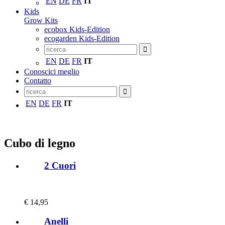
EN
DE
FR
IT
Kids
Grow Kits
ecobox Kids-Edition
ecogarden Kids-Edition
EN
DE
FR
IT
Conoscici meglio
Contatto
EN
DE
FR
IT
Cubo di legno
2 Cuori
€
14,95
Anelli