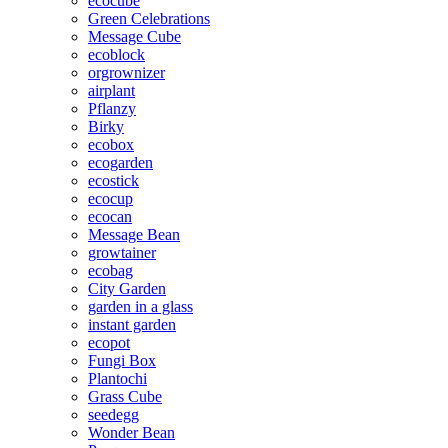
ecocube
Green Celebrations
Message Cube
ecoblock
orgrownizer
airplant
Pflanzy
Birky
ecobox
ecogarden
ecostick
ecocup
ecocan
Message Bean
growtainer
ecobag
City Garden
garden in a glass
instant garden
ecopot
Fungi Box
Plantochi
Grass Cube
seedegg
Wonder Bean