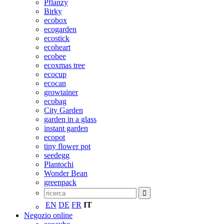
Pflanzy
Birky
ecobox
ecogarden
ecostick
ecoheart
ecobee
ecoxmas tree
ecocup
ecocan
growtainer
ecobag
City Garden
garden in a glass
instant garden
ecopot
tiny flower pot
seedegg
Plantochi
Wonder Bean
greenpack
EN
DE
FR
IT
Negozio online