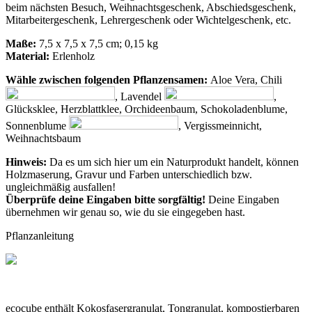
beim nächsten Besuch, Weihnachtsgeschenk, Abschiedsgeschenk,
Mitarbeitergeschenk, Lehrergeschenk oder Wichtelgeschenk, etc.
Maße:
7,5 x 7,5 x 7,5 cm; 0,15 kg
Material:
Erlenholz
Wähle zwischen folgenden Pflanzensamen:
Aloe Vera, Chili
, Lavendel
,
Glücksklee, Herzblattklee, Orchideenbaum, Schokoladenblume,
Sonnenblume
, Vergissmeinnicht,
Weihnachtsbaum
Hinweis:
Da es um sich hier um ein Naturprodukt handelt, können
Holzmaserung, Gravur und Farben unterschiedlich bzw.
ungleichmäßig ausfallen!
Überprüfe deine Eingaben bitte sorgfältig!
Deine Eingaben
übernehmen wir genau so, wie du sie eingegeben hast.
Pflanzanleitung
ecocube enthält Kokosfasergranulat, Tongranulat, kompostierbaren