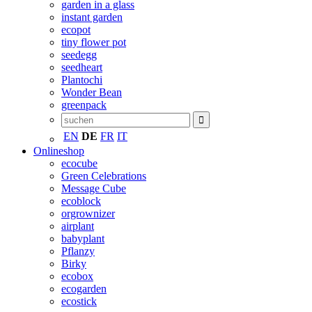
garden in a glass
instant garden
ecopot
tiny flower pot
seedegg
seedheart
Plantochi
Wonder Bean
greenpack
EN
DE
FR
IT
Onlineshop
ecocube
Green Celebrations
Message Cube
ecoblock
orgrownizer
airplant
babyplant
Pflanzy
Birky
ecobox
ecogarden
ecostick