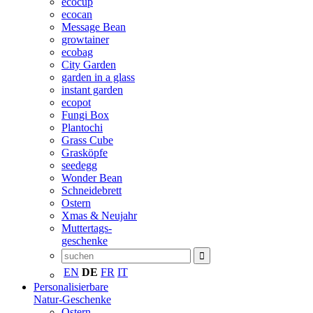
ecocup
ecocan
Message Bean
growtainer
ecobag
City Garden
garden in a glass
instant garden
ecopot
Fungi Box
Plantochi
Grass Cube
Grasköpfe
seedegg
Wonder Bean
Schneidebrett
Ostern
Xmas & Neujahr
Muttertags-
geschenke
EN
DE
FR
IT
Personalisierbare
Natur-Geschenke
Ostern