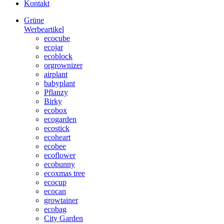
Kontakt
Grüne
Werbeartikel
ecocube
ecojar
ecoblock
orgrownizer
airplant
babyplant
Pflanzy
Birky
ecobox
ecogarden
ecostick
ecoheart
ecobee
ecoflower
ecobunny
ecoxmas tree
ecocup
ecocan
growtainer
ecobag
City Garden