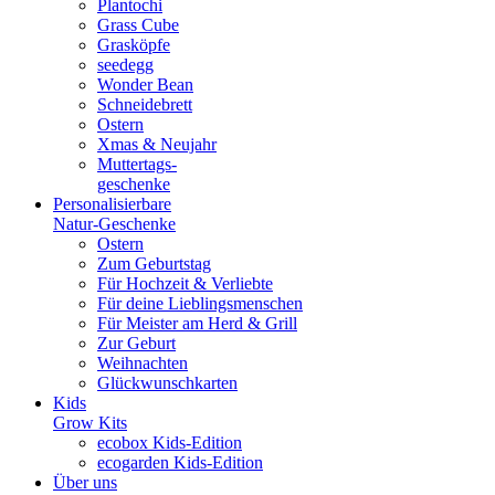
Plantochi
Grass Cube
Grasköpfe
seedegg
Wonder Bean
Schneidebrett
Ostern
Xmas & Neujahr
Muttertags-
geschenke
Personalisierbare
Natur-Geschenke
Ostern
Zum Geburtstag
Für Hochzeit & Verliebte
Für deine Lieblingsmenschen
Für Meister am Herd & Grill
Zur Geburt
Weihnachten
Glückwunschkarten
Kids
Grow Kits
ecobox Kids-Edition
ecogarden Kids-Edition
Über uns