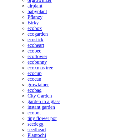
orgrownizer
airplant
babyplant
Pflanzy
Birky
ecobox
ecogarden
ecostick
ecoheart
ecobee
ecoflower
ecobunny
ecoxmas tree
ecocup
ecocan
growtainer
ecobag
City Garden
garden in a glass
instant garden
ecopot
tiny flower pot
seedegg
seedheart
Plantochi