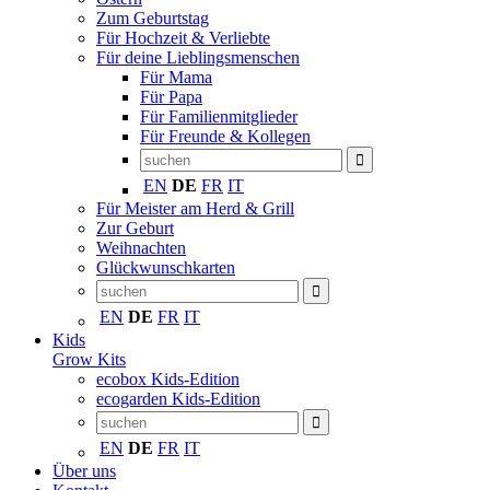
Zum Geburtstag
Für Hochzeit & Verliebte
Für deine Lieblingsmenschen
Für Mama
Für Papa
Für Familienmitglieder
Für Freunde & Kollegen
EN
DE
FR
IT
Für Meister am Herd & Grill
Zur Geburt
Weihnachten
Glückwunschkarten
EN
DE
FR
IT
Kids
Grow Kits
ecobox Kids-Edition
ecogarden Kids-Edition
EN
DE
FR
IT
Über uns