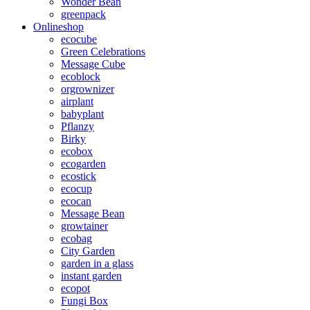
Wonder Bean
greenpack
Onlineshop
ecocube
Green Celebrations
Message Cube
ecoblock
orgrownizer
airplant
babyplant
Pflanzy
Birky
ecobox
ecogarden
ecostick
ecocup
ecocan
Message Bean
growtainer
ecobag
City Garden
garden in a glass
instant garden
ecopot
Fungi Box