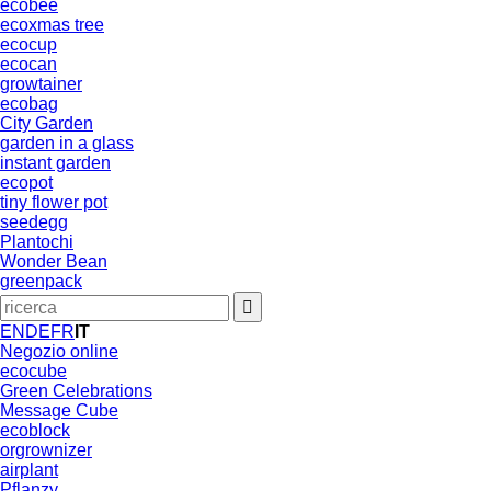
ecobee
ecoxmas tree
ecocup
ecocan
growtainer
ecobag
City Garden
garden in a glass
instant garden
ecopot
tiny flower pot
seedegg
Plantochi
Wonder Bean
greenpack
EN
DE
FR
IT
Negozio online
ecocube
Green Celebrations
Message Cube
ecoblock
orgrownizer
airplant
Pflanzy