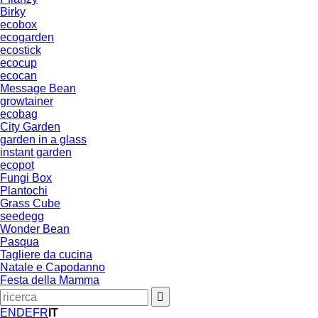
Birky
ecobox
ecogarden
ecostick
ecocup
ecocan
Message Bean
growtainer
ecobag
City Garden
garden in a glass
instant garden
ecopot
Fungi Box
Plantochi
Grass Cube
seedegg
Wonder Bean
Pasqua
Tagliere da cucina
Natale e Capodanno
Festa della Mamma
EN
DE
FR
IT