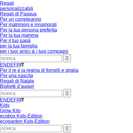
Regali
personalizzabili
Regali di Pasqua
Per un compleanno
Per matrimoni e innamorati
Per la tua persona preferita
Per la tua mamma
Per il tuo papà
per la tua famiglia
per i tuoi amici & i tuoi compagni
EN
DE
FR
IT
Per il re e la regina di fornelli e griglia
Per una nascita
Regali di Natale
Biglietti d’auguri
EN
DE
FR
IT
Kids
Grow Kits
ecobox Kids-Edition
ecogarden Kids-Edition