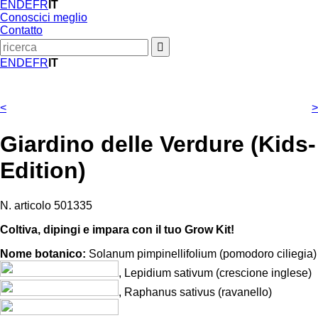
EN
DE
FR
IT
Conoscici meglio
Contatto
EN
DE
FR
IT
<
>
Giardino delle Verdure (Kids-
Edition)
N. articolo
501335
Coltiva, dipingi e impara con il tuo Grow Kit!
Nome botanico:
Solanum pimpinellifolium (pomodoro ciliegia)
, Lepidium sativum (crescione inglese)
, Raphanus sativus (ravanello)