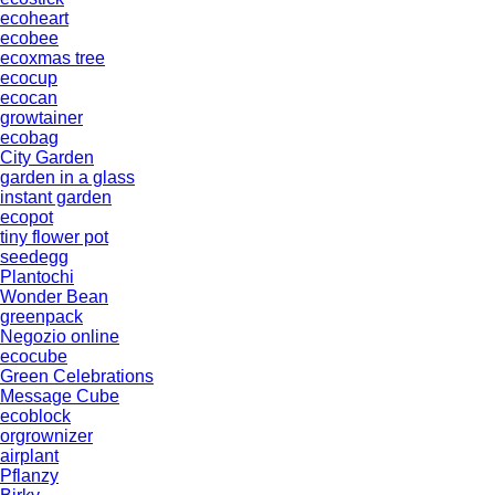
ecoheart
ecobee
ecoxmas tree
ecocup
ecocan
growtainer
ecobag
City Garden
garden in a glass
instant garden
ecopot
tiny flower pot
seedegg
Plantochi
Wonder Bean
greenpack
Negozio online
ecocube
Green Celebrations
Message Cube
ecoblock
orgrownizer
airplant
Pflanzy