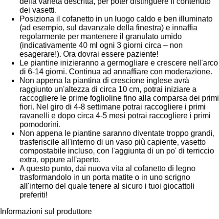
della varietà descritta, per poter distinguere il contenuto
dei vasetti.
Posiziona il cofanetto in un luogo caldo e ben illuminato
(ad esempio, sul davanzale della finestra) e innaffia
regolarmente per mantenere il granulato umido
(indicativamente 40 ml ogni 3 giorni circa – non
esagerare!). Ora dovrai essere paziente!
Le piantine inizieranno a germogliare e crescere nell'arco
di 6-14 giorni. Continua ad annaffiare con moderazione.
Non appena la piantina di crescione inglese avrà
raggiunto un'altezza di circa 10 cm, potrai iniziare a
raccogliere le prime foglioline fino alla comparsa dei primi
fiori. Nel giro di 4-8 settimane potrai raccogliere i primi
ravanelli e dopo circa 4-5 mesi potrai raccogliere i primi
pomodorini.
Non appena le piantine saranno diventate troppo grandi,
trasferiscile all'interno di un vaso più capiente, vasetto
compostabile incluso, con l'aggiunta di un po' di terriccio
extra, oppure all'aperto.
A questo punto, dai nuova vita al cofanetto di legno
trasformandolo in un porta matite o in uno scrigno
all'interno del quale tenere al sicuro i tuoi giocattoli
preferiti!
Informazioni sul produttore