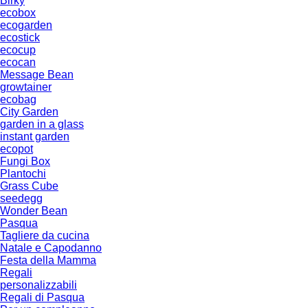
Birky
ecobox
ecogarden
ecostick
ecocup
ecocan
Message Bean
growtainer
ecobag
City Garden
garden in a glass
instant garden
ecopot
Fungi Box
Plantochi
Grass Cube
seedegg
Wonder Bean
Pasqua
Tagliere da cucina
Natale e Capodanno
Festa della Mamma
Regali
personalizzabili
Regali di Pasqua