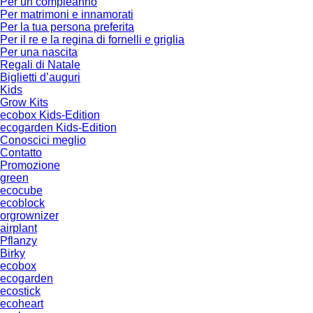
Per un compleanno
Per matrimoni e innamorati
Per la tua persona preferita
Per il re e la regina di fornelli e griglia
Per una nascita
Regali di Natale
Biglietti d’auguri
Kids
Grow Kits
ecobox Kids-Edition
ecogarden Kids-Edition
Conoscici meglio
Contatto
Promozione
green
ecocube
ecoblock
orgrownizer
airplant
Pflanzy
Birky
ecobox
ecogarden
ecostick
ecoheart