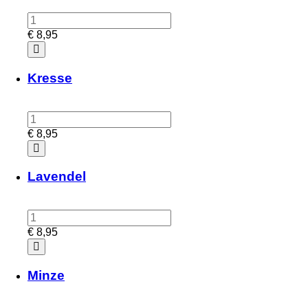
€
8,95
Kresse
€
8,95
Lavendel
€
8,95
Minze