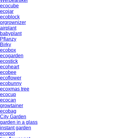
Werbeartikel
ecocube
ecojar
ecoblock
orgrownizer
airplant
babyplant
Pflanzy
Birky
ecobox
ecogarden
ecostick
ecoheart
ecobee
ecoflower
ecobunny
ecoxmas tree
ecocup
ecocan
growtainer
ecobag
City Garden
garden in a glass
instant garden
ecopot