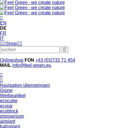
EN
DE
FR
IT
Shop
Onlineshop
FON
+43 (0)2732 71 454
MAIL
info@feel-green.eu
Navigation überspringen
Grüne
Werbeartikel
ecocube
ecojar
ecoblock
orgrownizer
airplant
babyplant