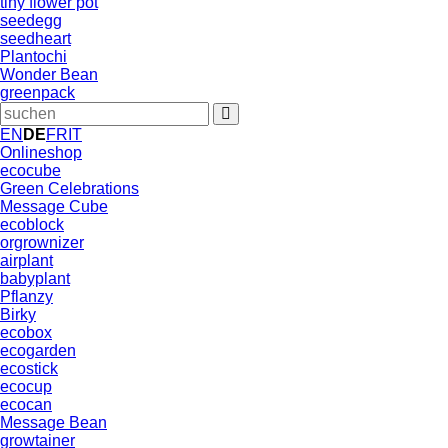
tiny flower pot
seedegg
seedheart
Plantochi
Wonder Bean
greenpack
EN
DE
FR
IT
Onlineshop
ecocube
Green Celebrations
Message Cube
ecoblock
orgrownizer
airplant
babyplant
Pflanzy
Birky
ecobox
ecogarden
ecostick
ecocup
ecocan
Message Bean
growtainer