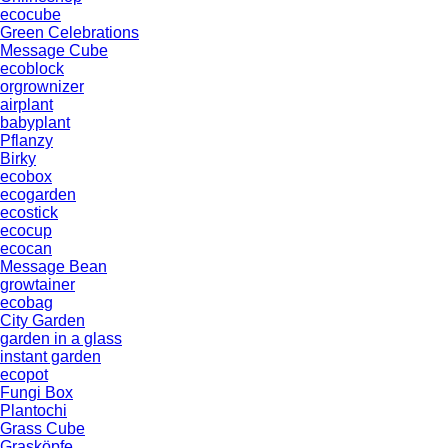
ecocube
Green Celebrations
Message Cube
ecoblock
orgrownizer
airplant
babyplant
Pflanzy
Birky
ecobox
ecogarden
ecostick
ecocup
ecocan
Message Bean
growtainer
ecobag
City Garden
garden in a glass
instant garden
ecopot
Fungi Box
Plantochi
Grass Cube
Grasköpfe