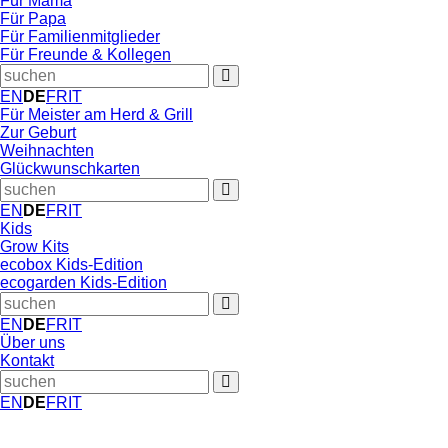
Für Mama
Für Papa
Für Familienmitglieder
Für Freunde & Kollegen
EN
DE
FR
IT
Für Meister am Herd & Grill
Zur Geburt
Weihnachten
Glückwunschkarten
EN
DE
FR
IT
Kids
Grow Kits
ecobox Kids-Edition
ecogarden Kids-Edition
EN
DE
FR
IT
Über uns
Kontakt
EN
DE
FR
IT