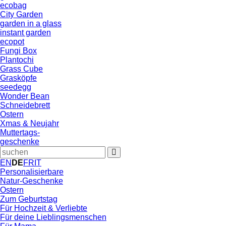
ecobag
City Garden
garden in a glass
instant garden
ecopot
Fungi Box
Plantochi
Grass Cube
Grasköpfe
seedegg
Wonder Bean
Schneidebrett
Ostern
Xmas & Neujahr
Muttertags-
geschenke
EN
DE
FR
IT
Personalisierbare
Natur-Geschenke
Ostern
Zum Geburtstag
Für Hochzeit & Verliebte
Für deine Lieblingsmenschen