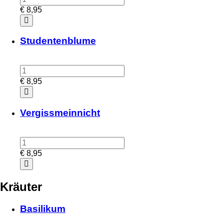
€
8,95
Studentenblume
€
8,95
Vergissmeinnicht
€
8,95
Kräuter
Basilikum