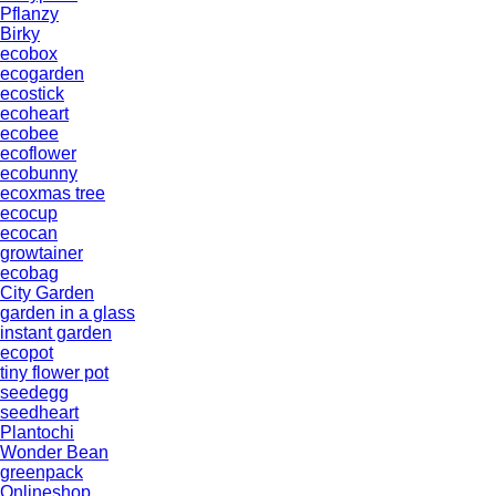
Pflanzy
Birky
ecobox
ecogarden
ecostick
ecoheart
ecobee
ecoflower
ecobunny
ecoxmas tree
ecocup
ecocan
growtainer
ecobag
City Garden
garden in a glass
instant garden
ecopot
tiny flower pot
seedegg
seedheart
Plantochi
Wonder Bean
greenpack
Onlineshop