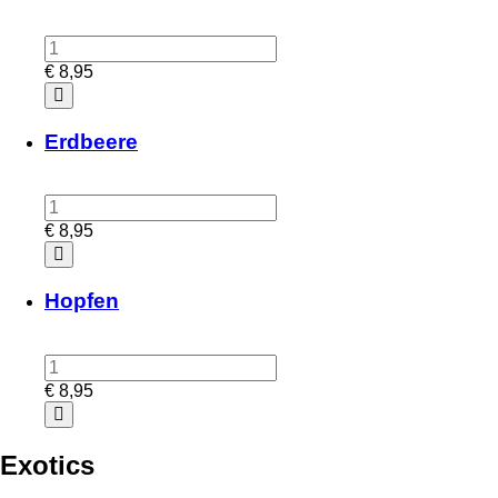
€
8,95
Erdbeere
€
8,95
Hopfen
€
8,95
Exotics