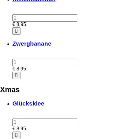
€
8,95
Zwergbanane
€
8,95
Xmas
Glücksklee
€
8,95