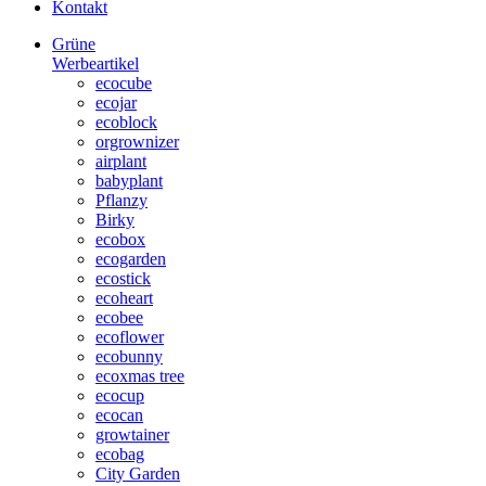
Kontakt
Grüne
Werbeartikel
ecocube
ecojar
ecoblock
orgrownizer
airplant
babyplant
Pflanzy
Birky
ecobox
ecogarden
ecostick
ecoheart
ecobee
ecoflower
ecobunny
ecoxmas tree
ecocup
ecocan
growtainer
ecobag
City Garden