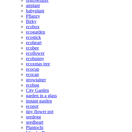
orgrownizer
airplant
babyplant
Pflanzy
Birky
ecobox
ecogarden
ecostick
ecoheart
ecobee
ecoflower
ecobunny
ecoxmas tree
ecocup
ecocan
growtainer
ecobag
City Garden
garden in a glass
instant garden
ecopot
tiny flower pot
seedegg
seedheart
Plantochi