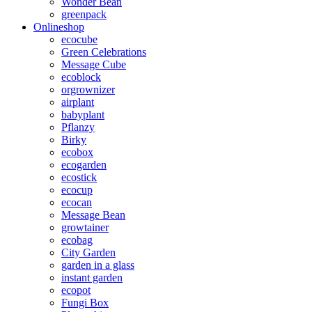
Wonder Bean
greenpack
Onlineshop
ecocube
Green Celebrations
Message Cube
ecoblock
orgrownizer
airplant
babyplant
Pflanzy
Birky
ecobox
ecogarden
ecostick
ecocup
ecocan
Message Bean
growtainer
ecobag
City Garden
garden in a glass
instant garden
ecopot
Fungi Box