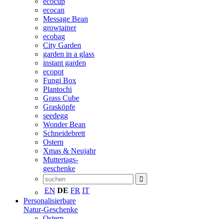
ecocup
ecocan
Message Bean
growtainer
ecobag
City Garden
garden in a glass
instant garden
ecopot
Fungi Box
Plantochi
Grass Cube
Grasköpfe
seedegg
Wonder Bean
Schneidebrett
Ostern
Xmas & Neujahr
Muttertags-
geschenke
EN
DE
FR
IT
Personalisierbare
Natur-Geschenke
Ostern