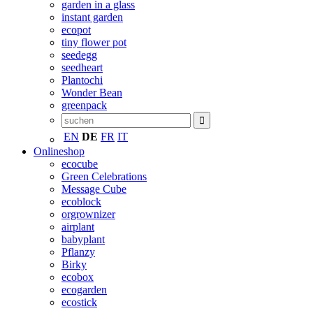
garden in a glass
instant garden
ecopot
tiny flower pot
seedegg
seedheart
Plantochi
Wonder Bean
greenpack
EN
DE
FR
IT
Onlineshop
ecocube
Green Celebrations
Message Cube
ecoblock
orgrownizer
airplant
babyplant
Pflanzy
Birky
ecobox
ecogarden
ecostick