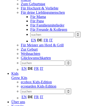
Zum Geburtstag
Für Hochzeit & Verliebte
Für deine Lieblingsmenschen
Für Mama
Für Papa
Für Familienmitglieder
Für Freunde & Kollegen
EN
DE
FR
IT
Für Meister am Herd & Grill
Zur Geburt
Weihnachten
Glückwunschkarten
EN
DE
FR
IT
Kids
Grow Kits
ecobox Kids-Edition
ecogarden Kids-Edition
EN
DE
FR
IT
Über uns