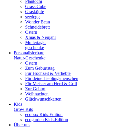
Plantochi
Grass Cube
Grasköpfe
seedegg
Wonder Bean
Schneidebrett
Ostern
Xmas & Neujahr
Muttertags-
geschenke
Personalisierbare
Natur-Geschenke
Ostern
Zum Geburtstag
Für Hochzeit & Verliebte
Für deine Lieblingsmenschen
Für Meister am Herd & Grill
Zur Geburt
Weihnachten
Glückwunschkarten
Kids
Grow Kits
ecobox Kids-Edition
ecogarden Kids-Edition
Über uns