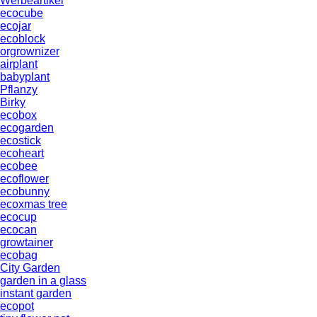
Werbeartikel
ecocube
ecojar
ecoblock
orgrownizer
airplant
babyplant
Pflanzy
Birky
ecobox
ecogarden
ecostick
ecoheart
ecobee
ecoflower
ecobunny
ecoxmas tree
ecocup
ecocan
growtainer
ecobag
City Garden
garden in a glass
instant garden
ecopot