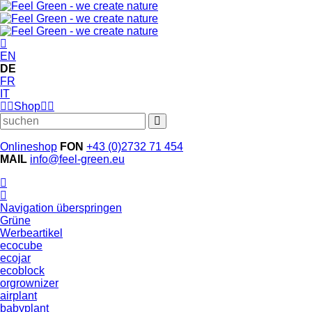
EN
DE
FR
IT
Shop
Onlineshop
FON
+43 (0)2732 71 454
MAIL
info@feel-green.eu
Navigation überspringen
Grüne
Werbeartikel
ecocube
ecojar
ecoblock
orgrownizer
airplant
babyplant