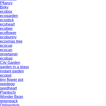
Pflanzy
Birky
ecobox
ecogarden
ecostick
ecoheart
ecobee
ecoflower
ecobunny
ecoxmas tree
ecocup
ecocan
growtainer
ecobag
City Garden
garden in a glass
instant garden
ecopot
tiny flower pot
seedegg
seedheart
Plantochi
Wonder Bean
greenpack
Onlineshop