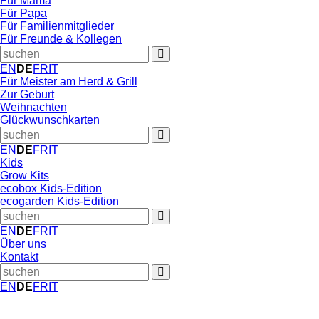
Für Mama
Für Papa
Für Familienmitglieder
Für Freunde & Kollegen
EN
DE
FR
IT
Für Meister am Herd & Grill
Zur Geburt
Weihnachten
Glückwunschkarten
EN
DE
FR
IT
Kids
Grow Kits
ecobox Kids-Edition
ecogarden Kids-Edition
EN
DE
FR
IT
Über uns
Kontakt
EN
DE
FR
IT