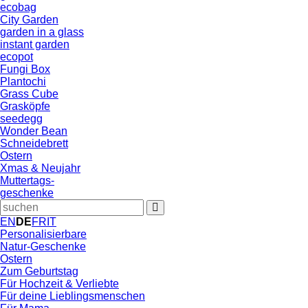
ecobag
City Garden
garden in a glass
instant garden
ecopot
Fungi Box
Plantochi
Grass Cube
Grasköpfe
seedegg
Wonder Bean
Schneidebrett
Ostern
Xmas & Neujahr
Muttertags-
geschenke
EN
DE
FR
IT
Personalisierbare
Natur-Geschenke
Ostern
Zum Geburtstag
Für Hochzeit & Verliebte
Für deine Lieblingsmenschen