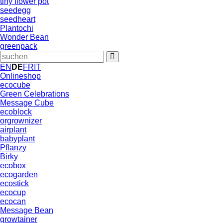
tiny flower pot
seedegg
seedheart
Plantochi
Wonder Bean
greenpack
EN
DE
FR
IT
Onlineshop
ecocube
Green Celebrations
Message Cube
ecoblock
orgrownizer
airplant
babyplant
Pflanzy
Birky
ecobox
ecogarden
ecostick
ecocup
ecocan
Message Bean
growtainer