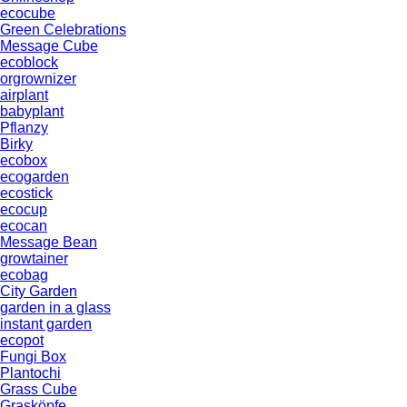
ecocube
Green Celebrations
Message Cube
ecoblock
orgrownizer
airplant
babyplant
Pflanzy
Birky
ecobox
ecogarden
ecostick
ecocup
ecocan
Message Bean
growtainer
ecobag
City Garden
garden in a glass
instant garden
ecopot
Fungi Box
Plantochi
Grass Cube
Grasköpfe