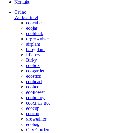
Kontakt
Grüne
Werbeartikel
ecocube
ecojar
ecoblock
orgrownizer
airplant
babyplant
Pflanzy
Birky
ecobox
ecogarden
ecostick
ecoheart
ecobee
ecoflower
ecobunny
ecoxmas tree
ecocup
ecocan
growtainer
ecobag
City Garden