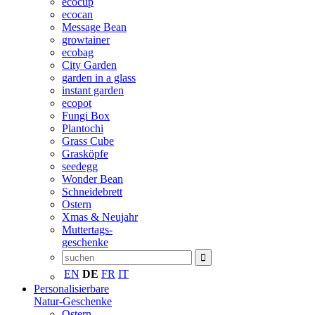
ecocup
ecocan
Message Bean
growtainer
ecobag
City Garden
garden in a glass
instant garden
ecopot
Fungi Box
Plantochi
Grass Cube
Grasköpfe
seedegg
Wonder Bean
Schneidebrett
Ostern
Xmas & Neujahr
Muttertags-
geschenke
EN
DE
FR
IT
Personalisierbare
Natur-Geschenke
Ostern