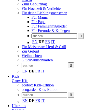
Zum Geburtstag
Für Hochzeit & Verliebte
Für deine Lieblingsmenschen
Für Mama
Für Papa
Für Familienmitglieder
Für Freunde & Kollegen
EN
DE
FR
IT
Für Meister am Herd & Grill
Zur Geburt
Weihnachten
Glückwunschkarten
EN
DE
FR
IT
Kids
Grow Kits
ecobox Kids-Edition
ecogarden Kids-Edition
EN
DE
FR
IT
Über uns