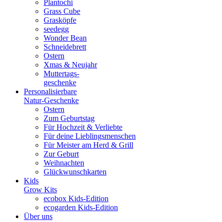
Plantochi
Grass Cube
Grasköpfe
seedegg
Wonder Bean
Schneidebrett
Ostern
Xmas & Neujahr
Muttertags-
geschenke
Personalisierbare
Natur-Geschenke
Ostern
Zum Geburtstag
Für Hochzeit & Verliebte
Für deine Lieblingsmenschen
Für Meister am Herd & Grill
Zur Geburt
Weihnachten
Glückwunschkarten
Kids
Grow Kits
ecobox Kids-Edition
ecogarden Kids-Edition
Über uns