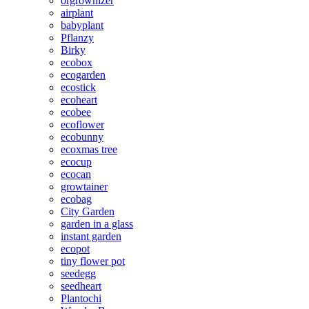
orgrownizer
airplant
babyplant
Pflanzy
Birky
ecobox
ecogarden
ecostick
ecoheart
ecobee
ecoflower
ecobunny
ecoxmas tree
ecocup
ecocan
growtainer
ecobag
City Garden
garden in a glass
instant garden
ecopot
tiny flower pot
seedegg
seedheart
Plantochi