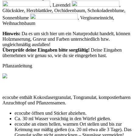
, Lavendel
,
Glücksklee, Herzblattklee, Orchideenbaum, Schokoladenblume,
Sonnenblume
, Vergissmeinnicht,
Weihnachtsbaum
Hinweis:
Da es um sich hier um ein Naturprodukt handelt, können
Holzmaserung, Gravur und Farben unterschiedlich bzw.
ungleichmäßig ausfallen!
Überprüfe deine Eingaben bitte sorgfältig!
Deine Eingaben
übernehmen wir genau so, wie du sie eingegeben hast.
Pflanzanleitung
ecocube enthält Kokosfasergranulat, Tongranulat, kompostierbaren
Anzuchttopf und Pflanzensamen.
ecocube öffnen und Sticker abziehen.
Ca. 30 ml Wasser vorsichtig in den Würfel gießen.
ecocube an einen hellen, warmen Ort stellen und bis zur
Keimung nur mäßig gießen (ca. 20 ml etwa alle 3 Tage). Das
Granulat sollte nicht austrocknen – Staunässe vermeiden!