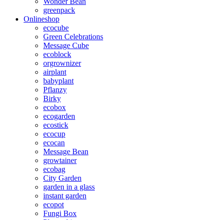
Wonder Bean
greenpack
Onlineshop
ecocube
Green Celebrations
Message Cube
ecoblock
orgrownizer
airplant
babyplant
Pflanzy
Birky
ecobox
ecogarden
ecostick
ecocup
ecocan
Message Bean
growtainer
ecobag
City Garden
garden in a glass
instant garden
ecopot
Fungi Box