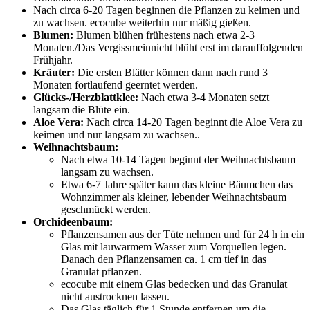
Nach circa 6-20 Tagen beginnen die Pflanzen zu keimen und
zu wachsen. ecocube weiterhin nur mäßig gießen.
Blumen:
Blumen blühen frühestens nach etwa 2-3
Monaten./Das Vergissmeinnicht blüht erst im darauffolgenden
Frühjahr.
Kräuter:
Die ersten Blätter können dann nach rund 3
Monaten fortlaufend geerntet werden.
Glücks-/Herzblattklee:
Nach etwa 3-4 Monaten setzt
langsam die Blüte ein.
Aloe Vera:
Nach circa 14-20 Tagen beginnt die Aloe Vera zu
keimen und nur langsam zu wachsen..
Weihnachtsbaum:
Nach etwa 10-14 Tagen beginnt der Weihnachtsbaum
langsam zu wachsen.
Etwa 6-7 Jahre später kann das kleine Bäumchen das
Wohnzimmer als kleiner, lebender Weihnachtsbaum
geschmückt werden.
Orchideenbaum:
Pflanzensamen aus der Tüte nehmen und für 24 h in ein
Glas mit lauwarmem Wasser zum Vorquellen legen.
Danach den Pflanzensamen ca. 1 cm tief in das
Granulat pflanzen.
ecocube mit einem Glas bedecken und das Granulat
nicht austrocknen lassen.
Das Glas täglich für 1 Stunde entfernen um die