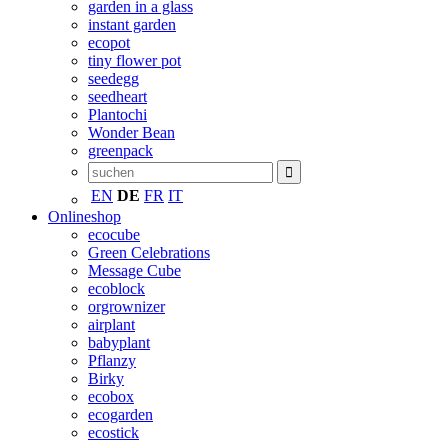
garden in a glass
instant garden
ecopot
tiny flower pot
seedegg
seedheart
Plantochi
Wonder Bean
greenpack
EN
DE
FR
IT
Onlineshop
ecocube
Green Celebrations
Message Cube
ecoblock
orgrownizer
airplant
babyplant
Pflanzy
Birky
ecobox
ecogarden
ecostick