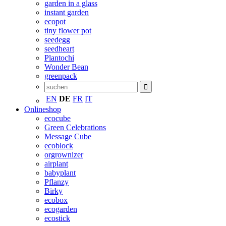
garden in a glass
instant garden
ecopot
tiny flower pot
seedegg
seedheart
Plantochi
Wonder Bean
greenpack
EN
DE
FR
IT
Onlineshop
ecocube
Green Celebrations
Message Cube
ecoblock
orgrownizer
airplant
babyplant
Pflanzy
Birky
ecobox
ecogarden
ecostick