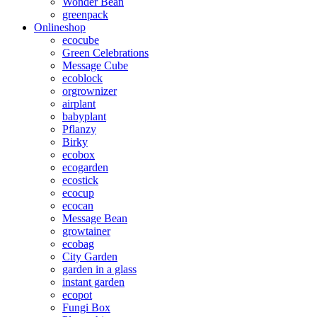
Wonder Bean
greenpack
Onlineshop
ecocube
Green Celebrations
Message Cube
ecoblock
orgrownizer
airplant
babyplant
Pflanzy
Birky
ecobox
ecogarden
ecostick
ecocup
ecocan
Message Bean
growtainer
ecobag
City Garden
garden in a glass
instant garden
ecopot
Fungi Box