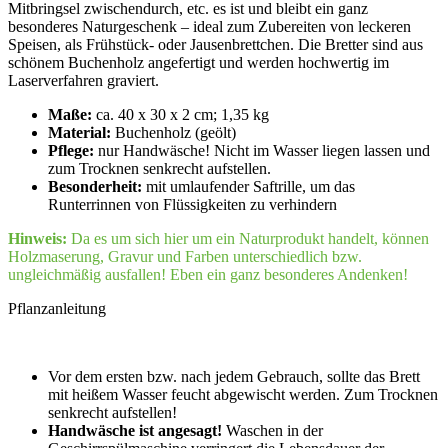
Mitbringsel zwischendurch, etc. es ist und bleibt ein ganz
besonderes Naturgeschenk – ideal zum Zubereiten von leckeren
Speisen, als Frühstück- oder Jausenbrettchen. Die Bretter sind aus
schönem Buchenholz angefertigt und werden hochwertig im
Laserverfahren graviert.
Maße:
ca. 40 x 30 x 2 cm; 1,35 kg
Material:
Buchenholz (geölt)
Pflege:
nur Handwäsche! Nicht im Wasser liegen lassen und
zum Trocknen senkrecht aufstellen.
Besonderheit:
mit umlaufender Saftrille, um das
Runterrinnen von Flüssigkeiten zu verhindern
Hinweis:
Da es um sich hier um ein Naturprodukt handelt, können
Holzmaserung, Gravur und Farben unterschiedlich bzw.
ungleichmäßig ausfallen! Eben ein ganz besonderes Andenken!
Pflanzanleitung
Vor dem ersten bzw. nach jedem Gebrauch, sollte das Brett
mit heißem Wasser feucht abgewischt werden. Zum Trocknen
senkrecht aufstellen!
Handwäsche ist angesagt!
Waschen in der