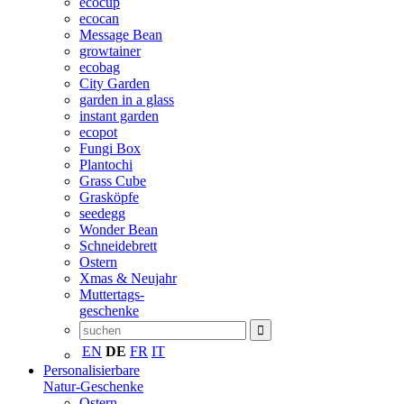
ecocup
ecocan
Message Bean
growtainer
ecobag
City Garden
garden in a glass
instant garden
ecopot
Fungi Box
Plantochi
Grass Cube
Grasköpfe
seedegg
Wonder Bean
Schneidebrett
Ostern
Xmas & Neujahr
Muttertags-
geschenke
EN
DE
FR
IT
Personalisierbare
Natur-Geschenke
Ostern