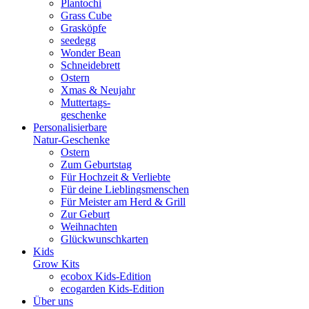
Plantochi
Grass Cube
Grasköpfe
seedegg
Wonder Bean
Schneidebrett
Ostern
Xmas & Neujahr
Muttertags-
geschenke
Personalisierbare
Natur-Geschenke
Ostern
Zum Geburtstag
Für Hochzeit & Verliebte
Für deine Lieblingsmenschen
Für Meister am Herd & Grill
Zur Geburt
Weihnachten
Glückwunschkarten
Kids
Grow Kits
ecobox Kids-Edition
ecogarden Kids-Edition
Über uns