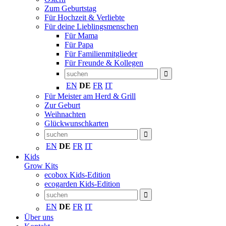
Zum Geburtstag
Für Hochzeit & Verliebte
Für deine Lieblingsmenschen
Für Mama
Für Papa
Für Familienmitglieder
Für Freunde & Kollegen
EN
DE
FR
IT
Für Meister am Herd & Grill
Zur Geburt
Weihnachten
Glückwunschkarten
EN
DE
FR
IT
Kids
Grow Kits
ecobox Kids-Edition
ecogarden Kids-Edition
EN
DE
FR
IT
Über uns