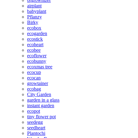
orgrownizer
airplant
babyplant
Pflanzy
Birky
ecobox
ecogarden
ecostick
ecoheart
ecobee
ecoflower
ecobunny
ecoxmas tree
ecocup
ecocan
growtainer
ecobag
City Garden
garden in a glass
instant garden
ecopot
tiny flower pot
seedegg
seedheart
Plantochi