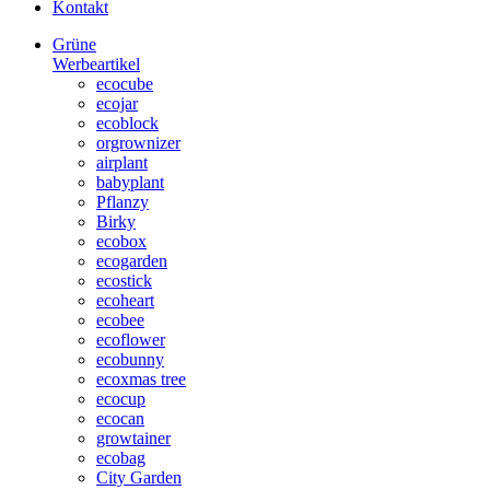
Kontakt
Grüne
Werbeartikel
ecocube
ecojar
ecoblock
orgrownizer
airplant
babyplant
Pflanzy
Birky
ecobox
ecogarden
ecostick
ecoheart
ecobee
ecoflower
ecobunny
ecoxmas tree
ecocup
ecocan
growtainer
ecobag
City Garden