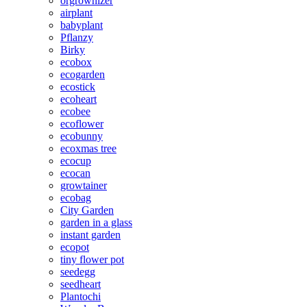
orgrownizer
airplant
babyplant
Pflanzy
Birky
ecobox
ecogarden
ecostick
ecoheart
ecobee
ecoflower
ecobunny
ecoxmas tree
ecocup
ecocan
growtainer
ecobag
City Garden
garden in a glass
instant garden
ecopot
tiny flower pot
seedegg
seedheart
Plantochi