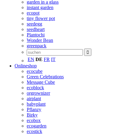
garden in a glass
instant garden
ecopot
tiny flower pot
seedegg
seedheart
Plantochi
Wonder Bean
greenpack
EN
DE
FR
IT
Onlineshop
ecocube
Green Celebrations
Message Cube
ecoblock
orgrownizer
airplant
babyplant
Pflanzy
Birky
ecobox
ecogarden
ecostick