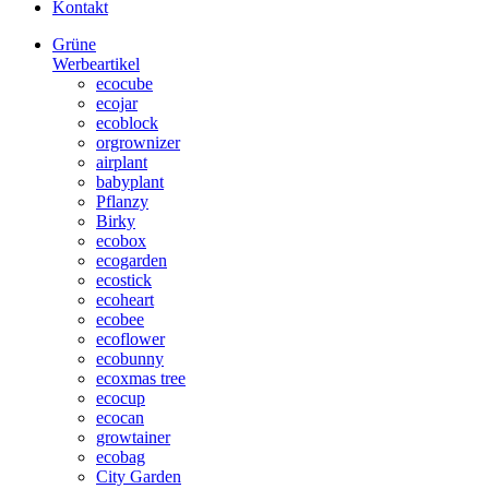
Kontakt
Grüne
Werbeartikel
ecocube
ecojar
ecoblock
orgrownizer
airplant
babyplant
Pflanzy
Birky
ecobox
ecogarden
ecostick
ecoheart
ecobee
ecoflower
ecobunny
ecoxmas tree
ecocup
ecocan
growtainer
ecobag
City Garden