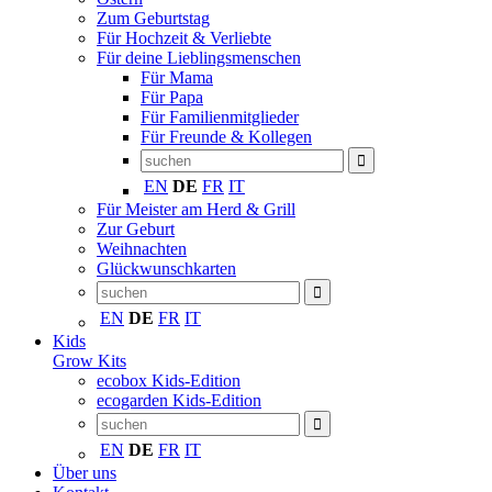
Zum Geburtstag
Für Hochzeit & Verliebte
Für deine Lieblingsmenschen
Für Mama
Für Papa
Für Familienmitglieder
Für Freunde & Kollegen
EN
DE
FR
IT
Für Meister am Herd & Grill
Zur Geburt
Weihnachten
Glückwunschkarten
EN
DE
FR
IT
Kids
Grow Kits
ecobox Kids-Edition
ecogarden Kids-Edition
EN
DE
FR
IT
Über uns