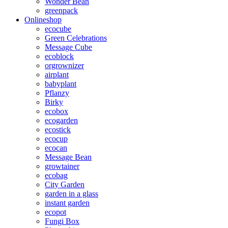
Wonder Bean
greenpack
Onlineshop
ecocube
Green Celebrations
Message Cube
ecoblock
orgrownizer
airplant
babyplant
Pflanzy
Birky
ecobox
ecogarden
ecostick
ecocup
ecocan
Message Bean
growtainer
ecobag
City Garden
garden in a glass
instant garden
ecopot
Fungi Box