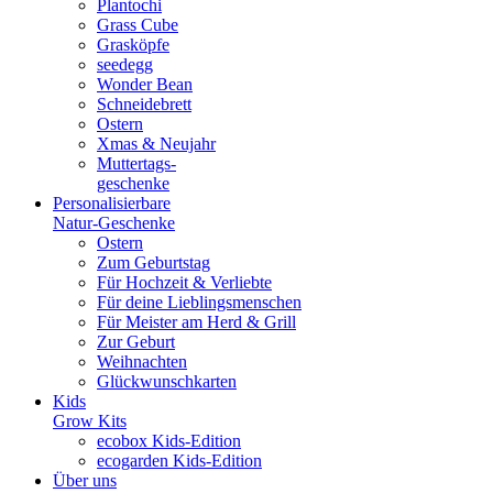
Plantochi
Grass Cube
Grasköpfe
seedegg
Wonder Bean
Schneidebrett
Ostern
Xmas & Neujahr
Muttertags-
geschenke
Personalisierbare
Natur-Geschenke
Ostern
Zum Geburtstag
Für Hochzeit & Verliebte
Für deine Lieblingsmenschen
Für Meister am Herd & Grill
Zur Geburt
Weihnachten
Glückwunschkarten
Kids
Grow Kits
ecobox Kids-Edition
ecogarden Kids-Edition
Über uns