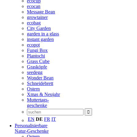
ecocup
ecocan
Message Bean
growtainer
ecobag
City Garden
garden in a glass
instant garden
ecopot
Fungi Box
Plantochi
Grass Cube
Grasköpfe
seedegg
Wonder Bean
Schneidebrett
Ostern
Xmas & Neujahr
Muttertags-
geschenke
EN
DE
FR
IT
Personalisierbare
Natur-Geschenke
Ostern