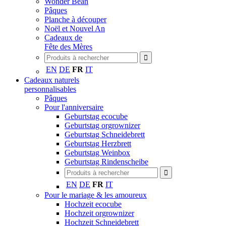
Wonder Bean
Pâques
Planche à découper
Noël et Nouvel An
Cadeaux de
Fête des Mères
EN
DE
FR
IT
Cadeaux naturels
personnalisables
Pâques
Pour l'anniversaire
Geburtstag ecocube
Geburtstag orgrownizer
Geburtstag Schneidebrett
Geburtstag Herzbrett
Geburtstag Weinbox
Geburtstag Rindenscheibe
EN
DE
FR
IT
Pour le mariage & les amoureux
Hochzeit ecocube
Hochzeit orgrownizer
Hochzeit Schneidebrett