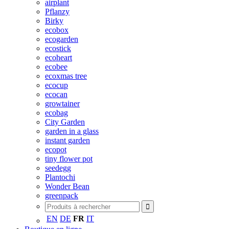
airplant
Pflanzy
Birky
ecobox
ecogarden
ecostick
ecoheart
ecobee
ecoxmas tree
ecocup
ecocan
growtainer
ecobag
City Garden
garden in a glass
instant garden
ecopot
tiny flower pot
seedegg
Plantochi
Wonder Bean
greenpack
EN
DE
FR
IT