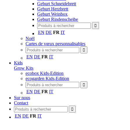
Geburt Schneidebrett
Geburt Herzbrett
Geburt Weinbox
Geburt Rindenscheibe
EN
DE
FR
IT
Noël
Cartes de vœux personnalisables
EN
DE
FR
IT
Kids
Grow Kits
ecobox Kids-Edition
ecogarden Kids-Edition
EN
DE
FR
IT
Sur nous
Contact
EN
DE
FR
IT