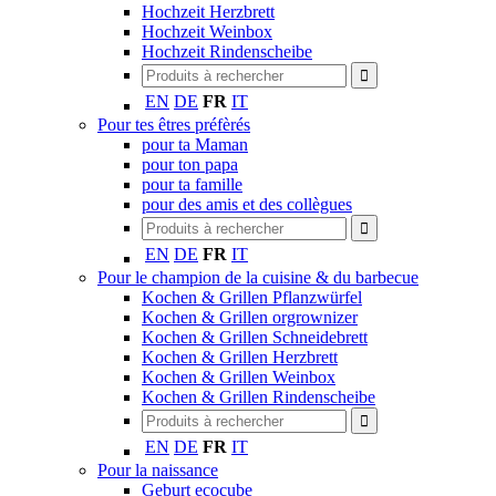
Hochzeit Herzbrett
Hochzeit Weinbox
Hochzeit Rindenscheibe
EN
DE
FR
IT
Pour tes êtres préfèrés
pour ta Maman
pour ton papa
pour ta famille
pour des amis et des collègues
EN
DE
FR
IT
Pour le champion de la cuisine & du barbecue
Kochen & Grillen Pflanzwürfel
Kochen & Grillen orgrownizer
Kochen & Grillen Schneidebrett
Kochen & Grillen Herzbrett
Kochen & Grillen Weinbox
Kochen & Grillen Rindenscheibe
EN
DE
FR
IT
Pour la naissance
Geburt ecocube