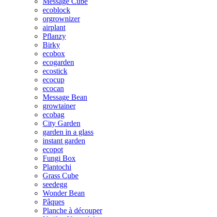
Message Cube
ecoblock
orgrownizer
airplant
Pflanzy
Birky
ecobox
ecogarden
ecostick
ecocup
ecocan
Message Bean
growtainer
ecobag
City Garden
garden in a glass
instant garden
ecopot
Fungi Box
Plantochi
Grass Cube
seedegg
Wonder Bean
Pâques
Planche à découper