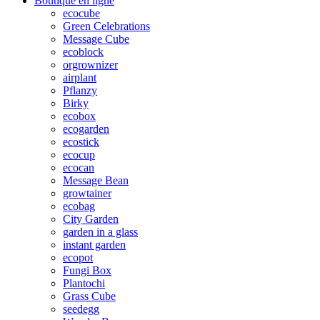
Boutique en ligne
ecocube
Green Celebrations
Message Cube
ecoblock
orgrownizer
airplant
Pflanzy
Birky
ecobox
ecogarden
ecostick
ecocup
ecocan
Message Bean
growtainer
ecobag
City Garden
garden in a glass
instant garden
ecopot
Fungi Box
Plantochi
Grass Cube
seedegg