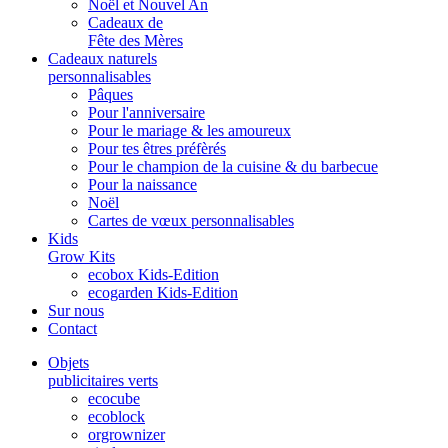
Noël et Nouvel An
Cadeaux de
Fête des Mères
Cadeaux naturels
personnalisables
Pâques
Pour l'anniversaire
Pour le mariage & les amoureux
Pour tes êtres préfèrés
Pour le champion de la cuisine & du barbecue
Pour la naissance
Noël
Cartes de vœux personnalisables
Kids
Grow Kits
ecobox Kids-Edition
ecogarden Kids-Edition
Sur nous
Contact
Objets
publicitaires verts
ecocube
ecoblock
orgrownizer