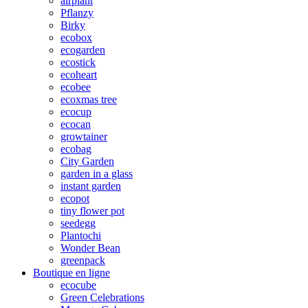
airplant
Pflanzy
Birky
ecobox
ecogarden
ecostick
ecoheart
ecobee
ecoxmas tree
ecocup
ecocan
growtainer
ecobag
City Garden
garden in a glass
instant garden
ecopot
tiny flower pot
seedegg
Plantochi
Wonder Bean
greenpack
Boutique en ligne
ecocube
Green Celebrations