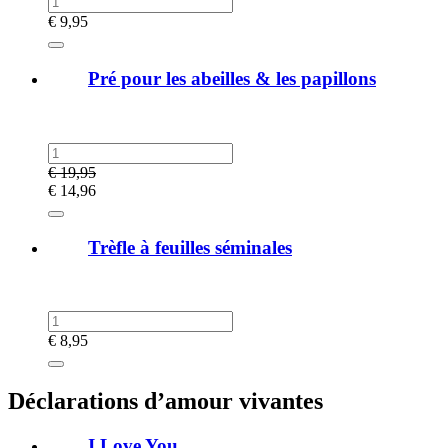
€
9,95
Pré pour les abeilles & les papillons
€
19,95
€
14,96
Trèfle à feuilles séminales
€
8,95
Déclarations d’amour vivantes
I Love You