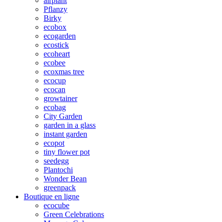
airplant
Pflanzy
Birky
ecobox
ecogarden
ecostick
ecoheart
ecobee
ecoxmas tree
ecocup
ecocan
growtainer
ecobag
City Garden
garden in a glass
instant garden
ecopot
tiny flower pot
seedegg
Plantochi
Wonder Bean
greenpack
Boutique en ligne
ecocube
Green Celebrations