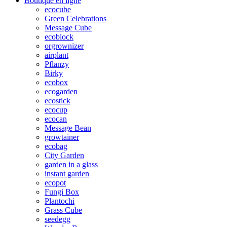
Boutique en ligne
ecocube
Green Celebrations
Message Cube
ecoblock
orgrownizer
airplant
Pflanzy
Birky
ecobox
ecogarden
ecostick
ecocup
ecocan
Message Bean
growtainer
ecobag
City Garden
garden in a glass
instant garden
ecopot
Fungi Box
Plantochi
Grass Cube
seedegg