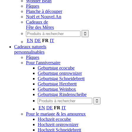
Wonder Bean
Pâques
Planche à découper
Noël et Nouvel An
Cadeaux de
Fête des Mères
EN
DE
FR
IT
Cadeaux naturels
personnalisables
Pâques
Pour l'anniversaire
Geburtstag ecocube
Geburtstag orgrownizer
Geburtstag Schneidebrett
Geburtstag Herzbrett
Geburtstag Weinbox
Geburtstag Rindenscheibe
EN
DE
FR
IT
Pour le mariage & les amoureux
Hochzeit ecocube
Hochzeit orgrownizer
Hochzeit Schneidebrett