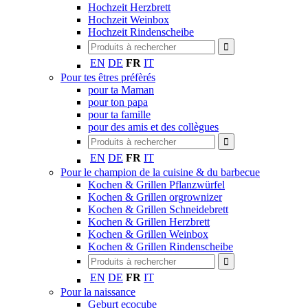
Hochzeit Herzbrett
Hochzeit Weinbox
Hochzeit Rindenscheibe
EN
DE
FR
IT
Pour tes êtres préfèrés
pour ta Maman
pour ton papa
pour ta famille
pour des amis et des collègues
EN
DE
FR
IT
Pour le champion de la cuisine & du barbecue
Kochen & Grillen Pflanzwürfel
Kochen & Grillen orgrownizer
Kochen & Grillen Schneidebrett
Kochen & Grillen Herzbrett
Kochen & Grillen Weinbox
Kochen & Grillen Rindenscheibe
EN
DE
FR
IT
Pour la naissance
Geburt ecocube