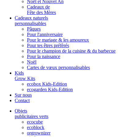
Noël et Nouvel An
Cadeaux de
Fête des Mères
Cadeaux naturels
personnalisables
Pâques
Pour l'anniversaire
Pour le mariage & les amoureux
Pour tes êtres préfèrés
Pour le champion de la cuisine & du barbecue
Pour la naissance
Noël
Cartes de vœux personnalisables
Kids
Grow Kits
ecobox Kids-Edition
ecogarden Kids-Edition
Sur nous
Contact
Objets
publicitaires verts
ecocube
ecoblock
orgrownizer