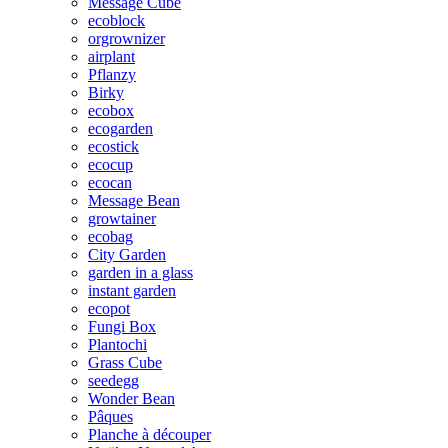
Message Cube
ecoblock
orgrownizer
airplant
Pflanzy
Birky
ecobox
ecogarden
ecostick
ecocup
ecocan
Message Bean
growtainer
ecobag
City Garden
garden in a glass
instant garden
ecopot
Fungi Box
Plantochi
Grass Cube
seedegg
Wonder Bean
Pâques
Planche à découper