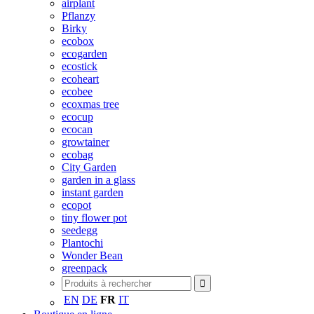
airplant
Pflanzy
Birky
ecobox
ecogarden
ecostick
ecoheart
ecobee
ecoxmas tree
ecocup
ecocan
growtainer
ecobag
City Garden
garden in a glass
instant garden
ecopot
tiny flower pot
seedegg
Plantochi
Wonder Bean
greenpack
EN
DE
FR
IT