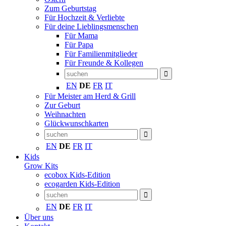
Zum Geburtstag
Für Hochzeit & Verliebte
Für deine Lieblingsmenschen
Für Mama
Für Papa
Für Familienmitglieder
Für Freunde & Kollegen
EN
DE
FR
IT
Für Meister am Herd & Grill
Zur Geburt
Weihnachten
Glückwunschkarten
EN
DE
FR
IT
Kids
Grow Kits
ecobox Kids-Edition
ecogarden Kids-Edition
EN
DE
FR
IT
Über uns