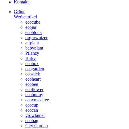
Kontakt
Grüne
Werbeartikel
ecocube
ecojar
ecoblock
orgrownizer
airplant
babyplant
Pflanzy
Birky
ecobox
ecogarden
ecostick
ecoheart
ecobee
ecoflower
ecobunny
ecoxmas tree
ecocup
ecocan
growtainer
ecobag
City Garden