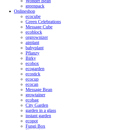
Wonder Bean
greenpack
Onlineshop
ecocube
Green Celebrations
Message Cube
ecoblock
orgrownizer
airplant
babyplant
Pflanzy
Birky
ecobox
ecogarden
ecostick
ecocup
ecocan
Message Bean
growtainer
ecobag
City Garden
garden in a glass
instant garden
ecopot
Fungi Box