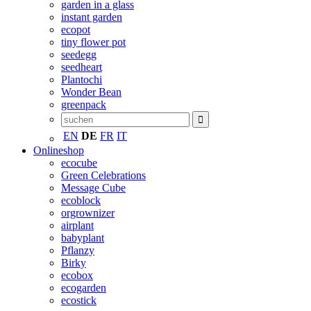
garden in a glass
instant garden
ecopot
tiny flower pot
seedegg
seedheart
Plantochi
Wonder Bean
greenpack
EN
DE
FR
IT
Onlineshop
ecocube
Green Celebrations
Message Cube
ecoblock
orgrownizer
airplant
babyplant
Pflanzy
Birky
ecobox
ecogarden
ecostick