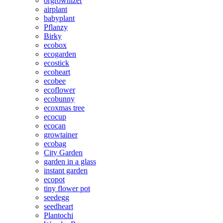
orgrownizer
airplant
babyplant
Pflanzy
Birky
ecobox
ecogarden
ecostick
ecoheart
ecobee
ecoflower
ecobunny
ecoxmas tree
ecocup
ecocan
growtainer
ecobag
City Garden
garden in a glass
instant garden
ecopot
tiny flower pot
seedegg
seedheart
Plantochi