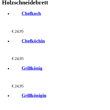
Holzschneidebrett
Chefkoch
€
24,95
Chefköchin
€
24,95
Grillkönig
€
24,95
Grillkönigin