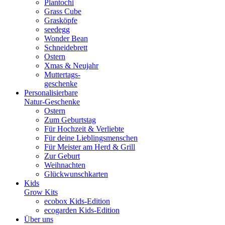
Plantochi
Grass Cube
Grasköpfe
seedegg
Wonder Bean
Schneidebrett
Ostern
Xmas & Neujahr
Muttertags-
geschenke
Personalisierbare
Natur-Geschenke
Ostern
Zum Geburtstag
Für Hochzeit & Verliebte
Für deine Lieblingsmenschen
Für Meister am Herd & Grill
Zur Geburt
Weihnachten
Glückwunschkarten
Kids
Grow Kits
ecobox Kids-Edition
ecogarden Kids-Edition
Über uns