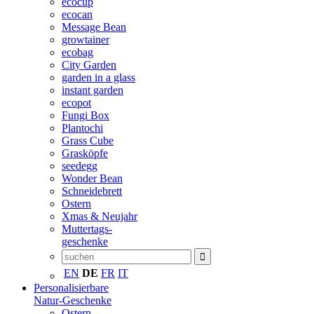
ecocup
ecocan
Message Bean
growtainer
ecobag
City Garden
garden in a glass
instant garden
ecopot
Fungi Box
Plantochi
Grass Cube
Grasköpfe
seedegg
Wonder Bean
Schneidebrett
Ostern
Xmas & Neujahr
Muttertags-
geschenke
EN
DE
FR
IT
Personalisierbare
Natur-Geschenke
Ostern