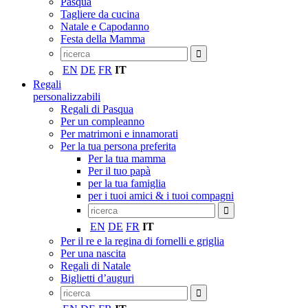
Pasqua
Tagliere da cucina
Natale e Capodanno
Festa della Mamma
EN
DE
FR
IT
Regali
personalizzabili
Regali di Pasqua
Per un compleanno
Per matrimoni e innamorati
Per la tua persona preferita
Per la tua mamma
Per il tuo papà
per la tua famiglia
per i tuoi amici & i tuoi compagni
EN
DE
FR
IT
Per il re e la regina di fornelli e griglia
Per una nascita
Regali di Natale
Biglietti d’auguri