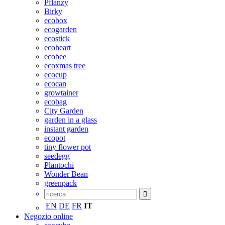
Pflanzy
Birky
ecobox
ecogarden
ecostick
ecoheart
ecobee
ecoxmas tree
ecocup
ecocan
growtainer
ecobag
City Garden
garden in a glass
instant garden
ecopot
tiny flower pot
seedegg
Plantochi
Wonder Bean
greenpack
EN
DE
FR
IT
Negozio online