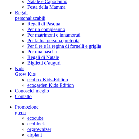
Natale e Capodanno
Festa della Mamma
Regali
personalizzabili
Regali di Pasqua
Per un compleanno
Per matrimoni e innamorati
Per la tua persona preferita
Per il re e la regina di fornelli e griglia
Per una nascita
Regali di Natale
Biglietti d’auguri
Kids
Grow Kits
ecobox Kids-Edition
ecogarden Kids-Edition
Conoscici meglio
Contatto
Promozione
green
ecocube
ecoblock
orgrownizer
airplant