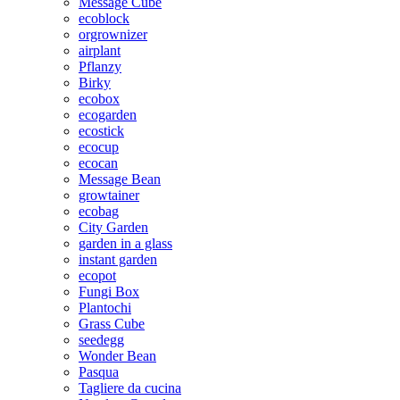
Message Cube
ecoblock
orgrownizer
airplant
Pflanzy
Birky
ecobox
ecogarden
ecostick
ecocup
ecocan
Message Bean
growtainer
ecobag
City Garden
garden in a glass
instant garden
ecopot
Fungi Box
Plantochi
Grass Cube
seedegg
Wonder Bean
Pasqua
Tagliere da cucina