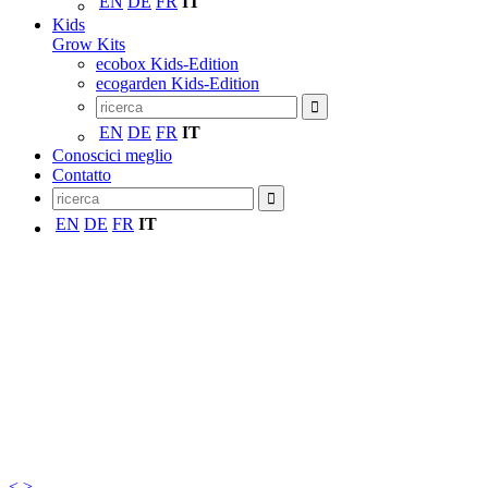
EN
DE
FR
IT
Kids
Grow Kits
ecobox Kids-Edition
ecogarden Kids-Edition
EN
DE
FR
IT
Conoscici meglio
Contatto
EN
DE
FR
IT
<
>