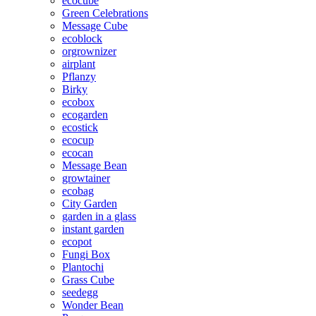
ecocube
Green Celebrations
Message Cube
ecoblock
orgrownizer
airplant
Pflanzy
Birky
ecobox
ecogarden
ecostick
ecocup
ecocan
Message Bean
growtainer
ecobag
City Garden
garden in a glass
instant garden
ecopot
Fungi Box
Plantochi
Grass Cube
seedegg
Wonder Bean