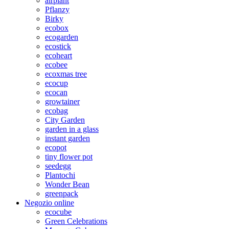
airplant
Pflanzy
Birky
ecobox
ecogarden
ecostick
ecoheart
ecobee
ecoxmas tree
ecocup
ecocan
growtainer
ecobag
City Garden
garden in a glass
instant garden
ecopot
tiny flower pot
seedegg
Plantochi
Wonder Bean
greenpack
Negozio online
ecocube
Green Celebrations