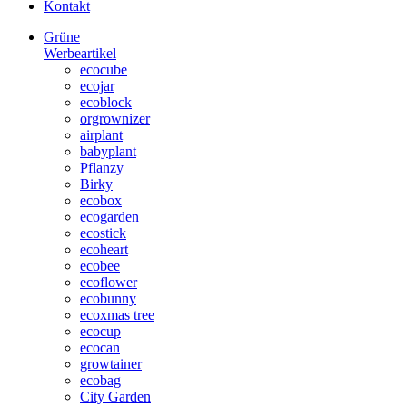
Kontakt
Grüne
Werbeartikel
ecocube
ecojar
ecoblock
orgrownizer
airplant
babyplant
Pflanzy
Birky
ecobox
ecogarden
ecostick
ecoheart
ecobee
ecoflower
ecobunny
ecoxmas tree
ecocup
ecocan
growtainer
ecobag
City Garden