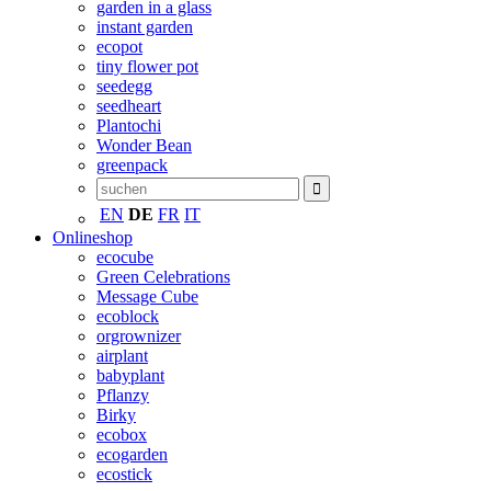
garden in a glass
instant garden
ecopot
tiny flower pot
seedegg
seedheart
Plantochi
Wonder Bean
greenpack
EN
DE
FR
IT
Onlineshop
ecocube
Green Celebrations
Message Cube
ecoblock
orgrownizer
airplant
babyplant
Pflanzy
Birky
ecobox
ecogarden
ecostick