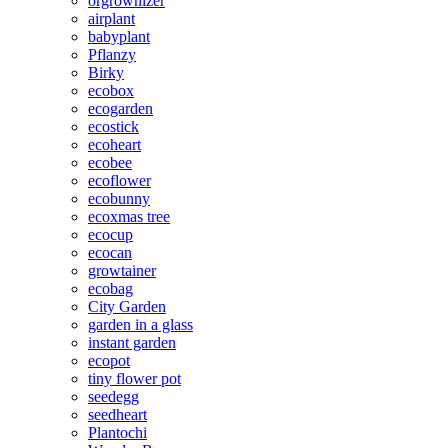
orgrownizer
airplant
babyplant
Pflanzy
Birky
ecobox
ecogarden
ecostick
ecoheart
ecobee
ecoflower
ecobunny
ecoxmas tree
ecocup
ecocan
growtainer
ecobag
City Garden
garden in a glass
instant garden
ecopot
tiny flower pot
seedegg
seedheart
Plantochi