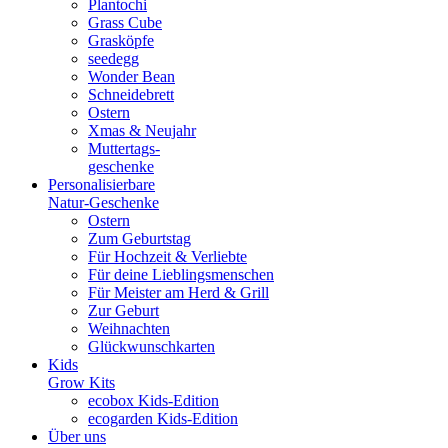
Plantochi
Grass Cube
Grasköpfe
seedegg
Wonder Bean
Schneidebrett
Ostern
Xmas & Neujahr
Muttertags-
geschenke
Personalisierbare
Natur-Geschenke
Ostern
Zum Geburtstag
Für Hochzeit & Verliebte
Für deine Lieblingsmenschen
Für Meister am Herd & Grill
Zur Geburt
Weihnachten
Glückwunschkarten
Kids
Grow Kits
ecobox Kids-Edition
ecogarden Kids-Edition
Über uns