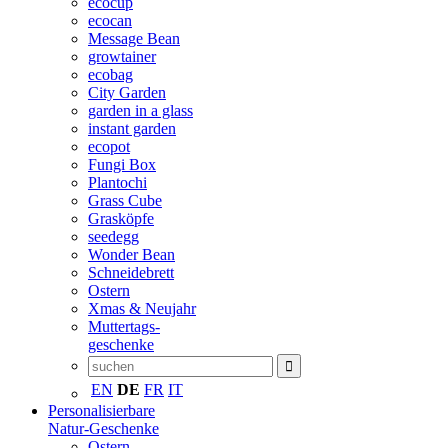
ecocup
ecocan
Message Bean
growtainer
ecobag
City Garden
garden in a glass
instant garden
ecopot
Fungi Box
Plantochi
Grass Cube
Grasköpfe
seedegg
Wonder Bean
Schneidebrett
Ostern
Xmas & Neujahr
Muttertags-
geschenke
EN
DE
FR
IT
Personalisierbare
Natur-Geschenke
Ostern