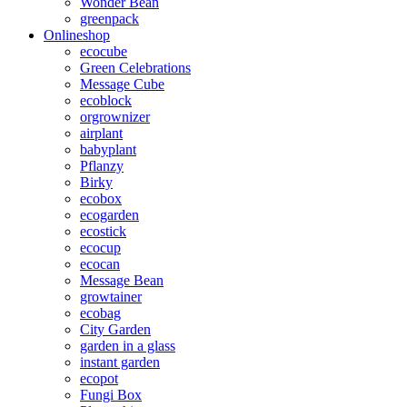
Wonder Bean
greenpack
Onlineshop
ecocube
Green Celebrations
Message Cube
ecoblock
orgrownizer
airplant
babyplant
Pflanzy
Birky
ecobox
ecogarden
ecostick
ecocup
ecocan
Message Bean
growtainer
ecobag
City Garden
garden in a glass
instant garden
ecopot
Fungi Box