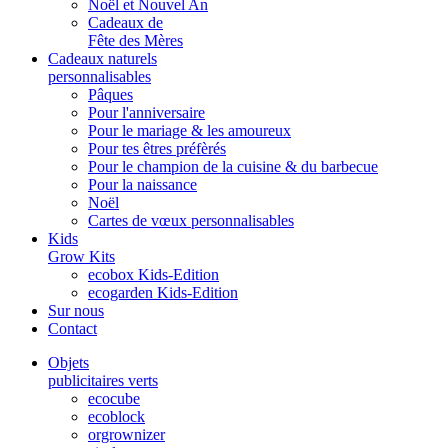
Noël et Nouvel An
Cadeaux de
Fête des Mères
Cadeaux naturels
personnalisables
Pâques
Pour l'anniversaire
Pour le mariage & les amoureux
Pour tes êtres préfèrés
Pour le champion de la cuisine & du barbecue
Pour la naissance
Noël
Cartes de vœux personnalisables
Kids
Grow Kits
ecobox Kids-Edition
ecogarden Kids-Edition
Sur nous
Contact
Objets
publicitaires verts
ecocube
ecoblock
orgrownizer