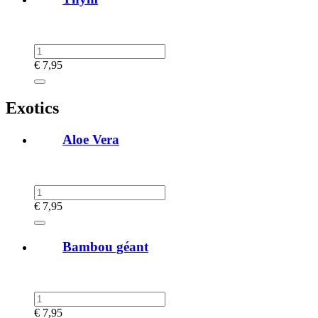
€
7,95
Exotics
Aloe Vera
€
7,95
Bambou géant
€
7,95