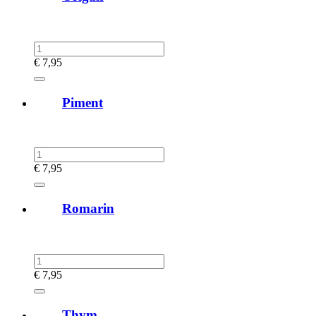
€
7,95
Piment
€
7,95
Romarin
€
7,95
Thym