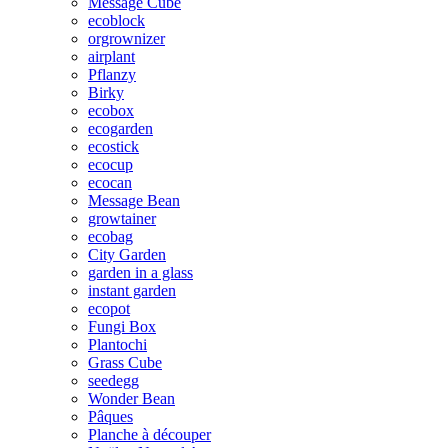
Message Cube
ecoblock
orgrownizer
airplant
Pflanzy
Birky
ecobox
ecogarden
ecostick
ecocup
ecocan
Message Bean
growtainer
ecobag
City Garden
garden in a glass
instant garden
ecopot
Fungi Box
Plantochi
Grass Cube
seedegg
Wonder Bean
Pâques
Planche à découper