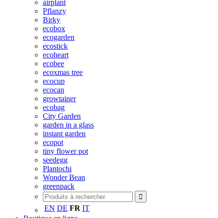
airplant
Pflanzy
Birky
ecobox
ecogarden
ecostick
ecoheart
ecobee
ecoxmas tree
ecocup
ecocan
growtainer
ecobag
City Garden
garden in a glass
instant garden
ecopot
tiny flower pot
seedegg
Plantochi
Wonder Bean
greenpack
EN
DE
FR
IT