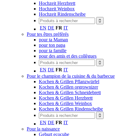
Hochzeit Herzbrett
Hochzeit Weinbox
Hochzeit Rindenscheibe
EN
DE
FR
IT
Pour tes êtres préfèrés
pour ta Maman
pour ton papa
pour ta famille
pour des amis et des collègues
EN
DE
FR
IT
Pour le champion de la cuisine & du barbecue
Kochen & Grillen Pflanzwürfel
Kochen & Grillen orgrownizer
Kochen & Grillen Schneidebrett
Kochen & Grillen Herzbrett
Kochen & Grillen Weinbox
Kochen & Grillen Rindenscheibe
EN
DE
FR
IT
Pour la naissance
Geburt ecocube