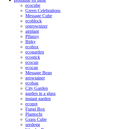
Boutique en ligne
ecocube
Green Celebrations
Message Cube
ecoblock
orgrownizer
airplant
Pflanzy
Birky
ecobox
ecogarden
ecostick
ecocup
ecocan
Message Bean
growtainer
ecobag
City Garden
garden in a glass
instant garden
ecopot
Fungi Box
Plantochi
Grass Cube
seedegg