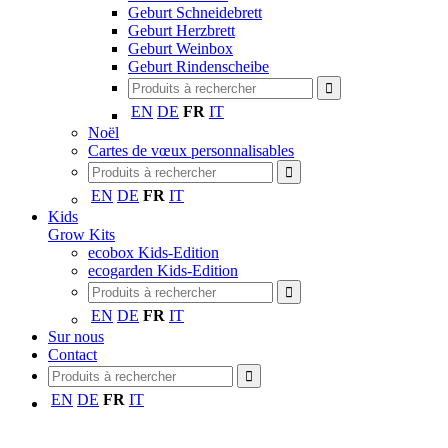
Geburt Schneidebrett
Geburt Herzbrett
Geburt Weinbox
Geburt Rindenscheibe
EN
DE
FR
IT
Noël
Cartes de vœux personnalisables
EN
DE
FR
IT
Kids
Grow Kits
ecobox Kids-Edition
ecogarden Kids-Edition
EN
DE
FR
IT
Sur nous
Contact
EN
DE
FR
IT