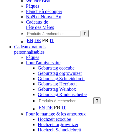
Wonder Bean
Pâques
Planche à découper
Noël et Nouvel An
Cadeaux de
Fête des Mères
EN
DE
FR
IT
Cadeaux naturels
personnalisables
Pâques
Pour l'anniversaire
Geburtstag ecocube
Geburtstag orgrownizer
Geburtstag Schneidebrett
Geburtstag Herzbrett
Geburtstag Weinbox
Geburtstag Rindenscheibe
EN
DE
FR
IT
Pour le mariage & les amoureux
Hochzeit ecocube
Hochzeit orgrownizer
Hochzeit Schneidebrett