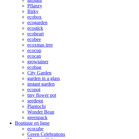
airplant
Pflanzy
Birky
ecobox
ecogarden
ecostick
ecoheart
ecobee
ecoxmas tree
ecocup
ecocan
growtainer
ecobag
City Garden
garden in a glass
instant garden
ecopot
tiny flower pot
seedegg
Plantochi
Wonder Bean
greenpack
Boutique en ligne
ecocube
Green Celebrations