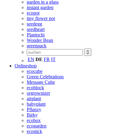
garden in a glass
instant garden
ecopot
tiny flower pot
seedegg
seedheart
Plantochi
Wonder Bean
greenpack
EN
DE
FR
IT
Onlineshop
ecocube
Green Celebrations
Message Cube
ecoblock
orgrownizer
airplant
babyplant
Pflanzy
Birky
ecobox
ecogarden
ecostick