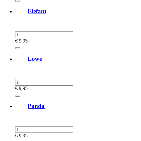
Elefant
€
9,95
Löwe
€
9,95
Panda
€
9,95