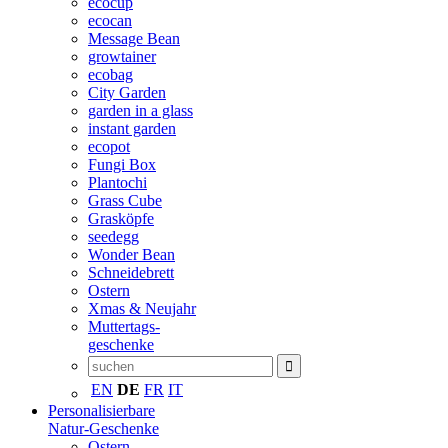
ecocup
ecocan
Message Bean
growtainer
ecobag
City Garden
garden in a glass
instant garden
ecopot
Fungi Box
Plantochi
Grass Cube
Grasköpfe
seedegg
Wonder Bean
Schneidebrett
Ostern
Xmas & Neujahr
Muttertags-
geschenke
EN
DE
FR
IT
Personalisierbare
Natur-Geschenke
Ostern