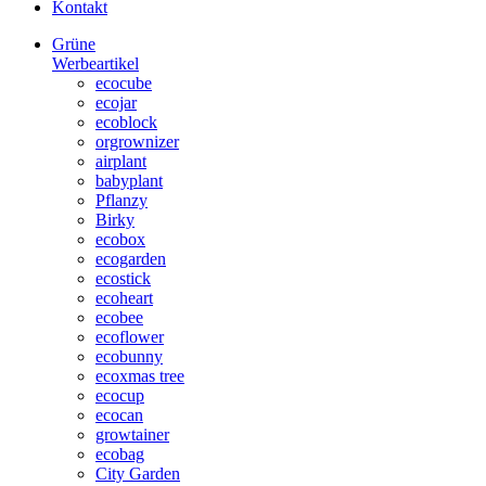
Kontakt
Grüne
Werbeartikel
ecocube
ecojar
ecoblock
orgrownizer
airplant
babyplant
Pflanzy
Birky
ecobox
ecogarden
ecostick
ecoheart
ecobee
ecoflower
ecobunny
ecoxmas tree
ecocup
ecocan
growtainer
ecobag
City Garden