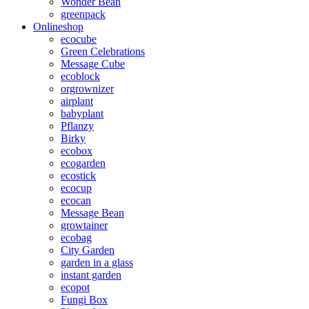
Wonder Bean
greenpack
Onlineshop
ecocube
Green Celebrations
Message Cube
ecoblock
orgrownizer
airplant
babyplant
Pflanzy
Birky
ecobox
ecogarden
ecostick
ecocup
ecocan
Message Bean
growtainer
ecobag
City Garden
garden in a glass
instant garden
ecopot
Fungi Box