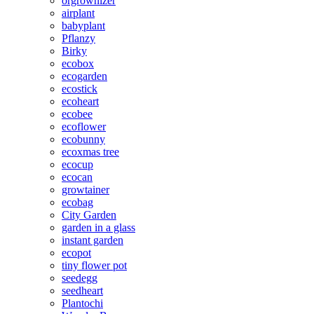
orgrownizer
airplant
babyplant
Pflanzy
Birky
ecobox
ecogarden
ecostick
ecoheart
ecobee
ecoflower
ecobunny
ecoxmas tree
ecocup
ecocan
growtainer
ecobag
City Garden
garden in a glass
instant garden
ecopot
tiny flower pot
seedegg
seedheart
Plantochi