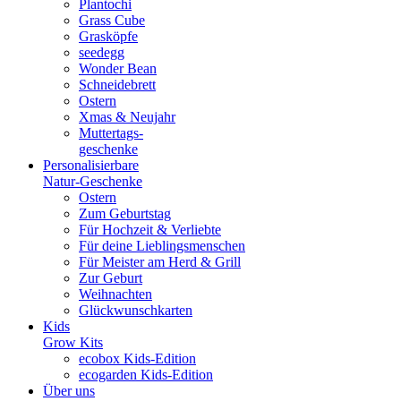
Plantochi
Grass Cube
Grasköpfe
seedegg
Wonder Bean
Schneidebrett
Ostern
Xmas & Neujahr
Muttertags-
geschenke
Personalisierbare
Natur-Geschenke
Ostern
Zum Geburtstag
Für Hochzeit & Verliebte
Für deine Lieblingsmenschen
Für Meister am Herd & Grill
Zur Geburt
Weihnachten
Glückwunschkarten
Kids
Grow Kits
ecobox Kids-Edition
ecogarden Kids-Edition
Über uns