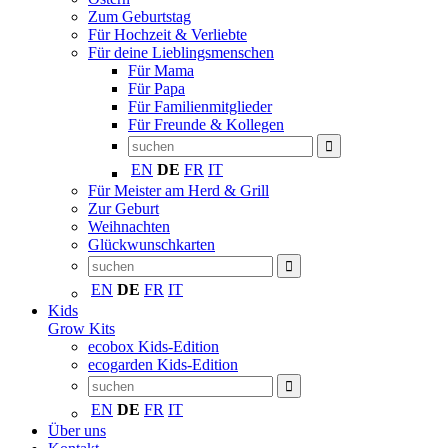
Zum Geburtstag
Für Hochzeit & Verliebte
Für deine Lieblingsmenschen
Für Mama
Für Papa
Für Familienmitglieder
Für Freunde & Kollegen
EN
DE
FR
IT
Für Meister am Herd & Grill
Zur Geburt
Weihnachten
Glückwunschkarten
EN
DE
FR
IT
Kids
Grow Kits
ecobox Kids-Edition
ecogarden Kids-Edition
EN
DE
FR
IT
Über uns