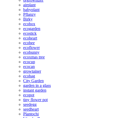
orgrownizer
airplant
babyplant
Pflanzy
Birky
ecobox
ecogarden
ecostick
ecoheart
ecobee
ecoflower
ecobunny
ecoxmas tree
ecocup
ecocan
growtainer
ecobag
City Garden
garden in a glass
instant garden
ecopot
tiny flower pot
seedegg
seedheart
Plantochi