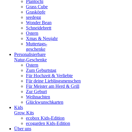
Plantochi
Grass Cube
Grasköpfe
seedegg
Wonder Bean
Schneidebrett
Ostern
Xmas & Neujahr
Muttertags-
geschenke
Personalisierbare
Natur-Geschenke
Ostern
Zum Geburtstag
Für Hochzeit & Verliebte
Für deine Lieblingsmenschen
Für Meister am Herd & Grill
Zur Geburt
Weihnachten
Glückwunschkarten
Kids
Grow Kits
ecobox Kids-Edition
ecogarden Kids-Edition
Über uns