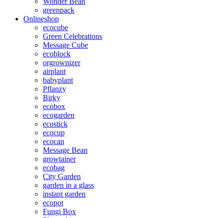
Wonder Bean
greenpack
Onlineshop
ecocube
Green Celebrations
Message Cube
ecoblock
orgrownizer
airplant
babyplant
Pflanzy
Birky
ecobox
ecogarden
ecostick
ecocup
ecocan
Message Bean
growtainer
ecobag
City Garden
garden in a glass
instant garden
ecopot
Fungi Box