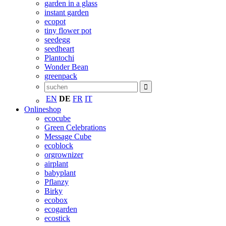
garden in a glass
instant garden
ecopot
tiny flower pot
seedegg
seedheart
Plantochi
Wonder Bean
greenpack
EN
DE
FR
IT
Onlineshop
ecocube
Green Celebrations
Message Cube
ecoblock
orgrownizer
airplant
babyplant
Pflanzy
Birky
ecobox
ecogarden
ecostick