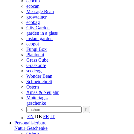
ecocup
ecocan
Message Bean
growtainer
ecobag
City Garden
garden in a glass
instant garden
ecopot
Fungi Box
Plantochi
Grass Cube
Grasköpfe
seedegg
Wonder Bean
Schneidebrett
Ostern
Xmas & Neujahr
Muttertags-
geschenke
EN
DE
FR
IT
Personalisierbare
Natur-Geschenke
Ostern