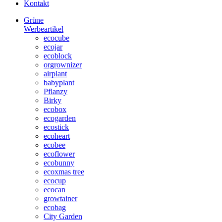
Kontakt
Grüne
Werbeartikel
ecocube
ecojar
ecoblock
orgrownizer
airplant
babyplant
Pflanzy
Birky
ecobox
ecogarden
ecostick
ecoheart
ecobee
ecoflower
ecobunny
ecoxmas tree
ecocup
ecocan
growtainer
ecobag
City Garden