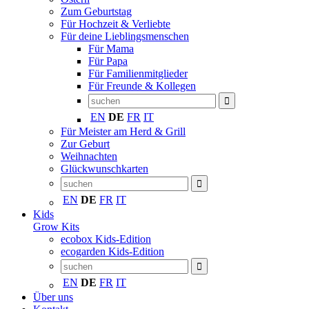
Zum Geburtstag
Für Hochzeit & Verliebte
Für deine Lieblingsmenschen
Für Mama
Für Papa
Für Familienmitglieder
Für Freunde & Kollegen
EN
DE
FR
IT
Für Meister am Herd & Grill
Zur Geburt
Weihnachten
Glückwunschkarten
EN
DE
FR
IT
Kids
Grow Kits
ecobox Kids-Edition
ecogarden Kids-Edition
EN
DE
FR
IT
Über uns