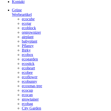
Kontakt
Grüne
Werbeartikel
ecocube
ecojar
ecoblock
orgrownizer
airplant
babyplant
Pflanzy
Birky
ecobox
ecogarden
ecostick
ecoheart
ecobee
ecoflower
ecobunny
ecoxmas tree
ecocup
ecocan
growtainer
ecobag
City Garden