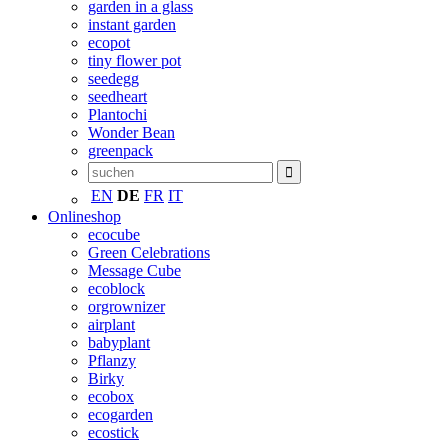
garden in a glass
instant garden
ecopot
tiny flower pot
seedegg
seedheart
Plantochi
Wonder Bean
greenpack
EN
DE
FR
IT
Onlineshop
ecocube
Green Celebrations
Message Cube
ecoblock
orgrownizer
airplant
babyplant
Pflanzy
Birky
ecobox
ecogarden
ecostick