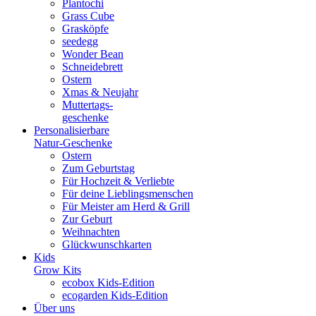
Plantochi
Grass Cube
Grasköpfe
seedegg
Wonder Bean
Schneidebrett
Ostern
Xmas & Neujahr
Muttertags-
geschenke
Personalisierbare
Natur-Geschenke
Ostern
Zum Geburtstag
Für Hochzeit & Verliebte
Für deine Lieblingsmenschen
Für Meister am Herd & Grill
Zur Geburt
Weihnachten
Glückwunschkarten
Kids
Grow Kits
ecobox Kids-Edition
ecogarden Kids-Edition
Über uns