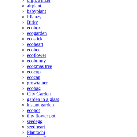
orgrownizer
airplant
babyplant
Pflanzy
Birky
ecobox
ecogarden
ecostick
ecoheart
ecobee
ecoflower
ecobunny
ecoxmas tree
ecocup
ecocan
growtainer
ecobag
City Garden
garden in a glass
instant garden
ecopot
tiny flower pot
seedegg
seedheart
Plantochi