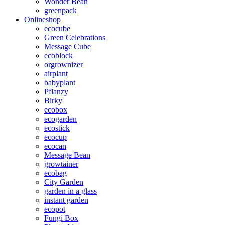
Wonder Bean
greenpack
Onlineshop
ecocube
Green Celebrations
Message Cube
ecoblock
orgrownizer
airplant
babyplant
Pflanzy
Birky
ecobox
ecogarden
ecostick
ecocup
ecocan
Message Bean
growtainer
ecobag
City Garden
garden in a glass
instant garden
ecopot
Fungi Box