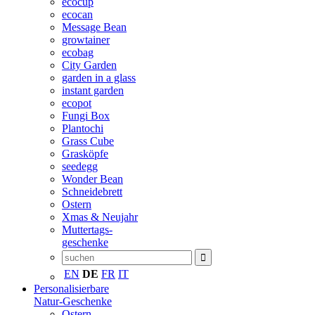
ecocup
ecocan
Message Bean
growtainer
ecobag
City Garden
garden in a glass
instant garden
ecopot
Fungi Box
Plantochi
Grass Cube
Grasköpfe
seedegg
Wonder Bean
Schneidebrett
Ostern
Xmas & Neujahr
Muttertags-
geschenke
EN
DE
FR
IT
Personalisierbare
Natur-Geschenke
Ostern