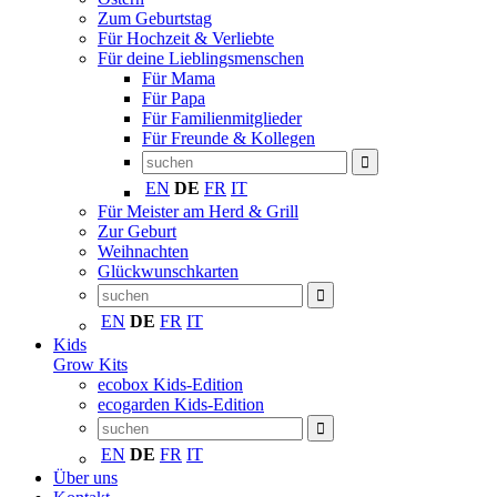
Zum Geburtstag
Für Hochzeit & Verliebte
Für deine Lieblingsmenschen
Für Mama
Für Papa
Für Familienmitglieder
Für Freunde & Kollegen
EN
DE
FR
IT
Für Meister am Herd & Grill
Zur Geburt
Weihnachten
Glückwunschkarten
EN
DE
FR
IT
Kids
Grow Kits
ecobox Kids-Edition
ecogarden Kids-Edition
EN
DE
FR
IT
Über uns