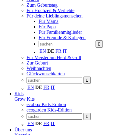
Zum Geburtstag
Für Hochzeit & Verliebte
Für deine Lieblingsmenschen
Für Mama
Für Papa
Für Familienmitglieder
Für Freunde & Kollegen
EN
DE
FR
IT
Für Meister am Herd & Grill
Zur Geburt
Weihnachten
Glückwunschkarten
EN
DE
FR
IT
Kids
Grow Kits
ecobox Kids-Edition
ecogarden Kids-Edition
EN
DE
FR
IT
Über uns