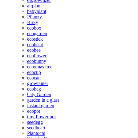
orgrownizer
airplant
babyplant
Pflanzy
Birky
ecobox
ecogarden
ecostick
ecoheart
ecobee
ecoflower
ecobunny
ecoxmas tree
ecocup
ecocan
growtainer
ecobag
City Garden
garden in a glass
instant garden
ecopot
tiny flower pot
seedegg
seedheart
Plantochi