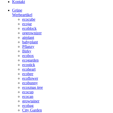
Kontakt
Grüne
Werbeartikel
ecocube
ecojar
ecoblock
orgrownizer
airplant
babyplant
Pflanzy
Birky
ecobox
ecogarden
ecostick
ecoheart
ecobee
ecoflower
ecobunny
ecoxmas tree
ecocup
ecocan
growtainer
ecobag
City Garden