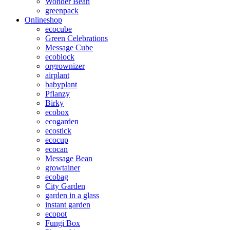
Wonder Bean
greenpack
Onlineshop
ecocube
Green Celebrations
Message Cube
ecoblock
orgrownizer
airplant
babyplant
Pflanzy
Birky
ecobox
ecogarden
ecostick
ecocup
ecocan
Message Bean
growtainer
ecobag
City Garden
garden in a glass
instant garden
ecopot
Fungi Box