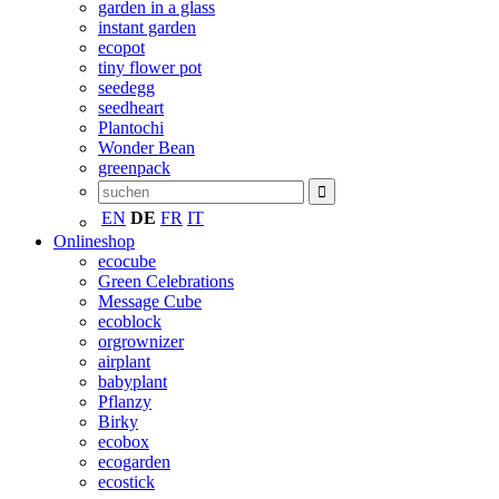
garden in a glass
instant garden
ecopot
tiny flower pot
seedegg
seedheart
Plantochi
Wonder Bean
greenpack
EN
DE
FR
IT
Onlineshop
ecocube
Green Celebrations
Message Cube
ecoblock
orgrownizer
airplant
babyplant
Pflanzy
Birky
ecobox
ecogarden
ecostick