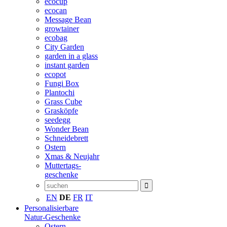
ecocup
ecocan
Message Bean
growtainer
ecobag
City Garden
garden in a glass
instant garden
ecopot
Fungi Box
Plantochi
Grass Cube
Grasköpfe
seedegg
Wonder Bean
Schneidebrett
Ostern
Xmas & Neujahr
Muttertags-
geschenke
EN
DE
FR
IT
Personalisierbare
Natur-Geschenke
Ostern