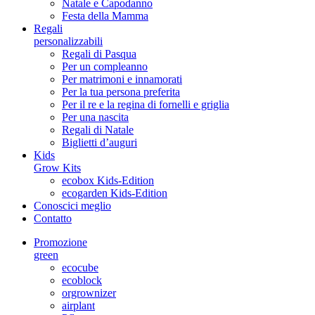
Natale e Capodanno
Festa della Mamma
Regali
personalizzabili
Regali di Pasqua
Per un compleanno
Per matrimoni e innamorati
Per la tua persona preferita
Per il re e la regina di fornelli e griglia
Per una nascita
Regali di Natale
Biglietti d’auguri
Kids
Grow Kits
ecobox Kids-Edition
ecogarden Kids-Edition
Conoscici meglio
Contatto
Promozione
green
ecocube
ecoblock
orgrownizer
airplant