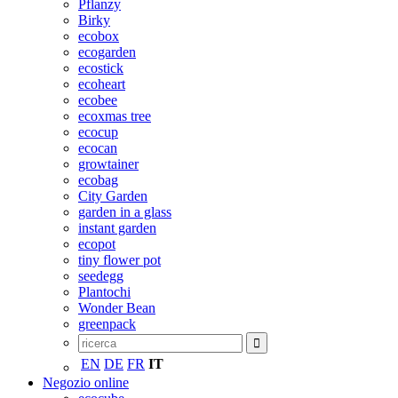
Pflanzy
Birky
ecobox
ecogarden
ecostick
ecoheart
ecobee
ecoxmas tree
ecocup
ecocan
growtainer
ecobag
City Garden
garden in a glass
instant garden
ecopot
tiny flower pot
seedegg
Plantochi
Wonder Bean
greenpack
EN
DE
FR
IT
Negozio online