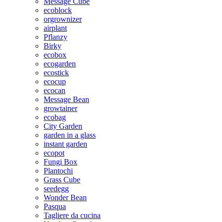
Message Cube
ecoblock
orgrownizer
airplant
Pflanzy
Birky
ecobox
ecogarden
ecostick
ecocup
ecocan
Message Bean
growtainer
ecobag
City Garden
garden in a glass
instant garden
ecopot
Fungi Box
Plantochi
Grass Cube
seedegg
Wonder Bean
Pasqua
Tagliere da cucina