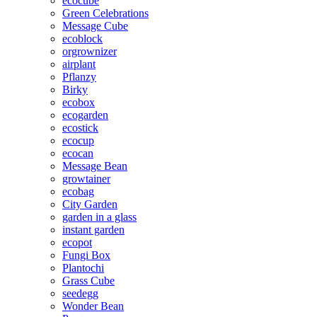
ecocube
Green Celebrations
Message Cube
ecoblock
orgrownizer
airplant
Pflanzy
Birky
ecobox
ecogarden
ecostick
ecocup
ecocan
Message Bean
growtainer
ecobag
City Garden
garden in a glass
instant garden
ecopot
Fungi Box
Plantochi
Grass Cube
seedegg
Wonder Bean