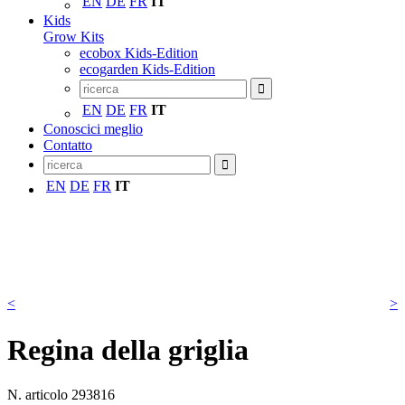
EN
DE
FR
IT
Kids
Grow Kits
ecobox Kids-Edition
ecogarden Kids-Edition
EN
DE
FR
IT
Conoscici meglio
Contatto
EN
DE
FR
IT
<
>
Regina della griglia
N. articolo
293816