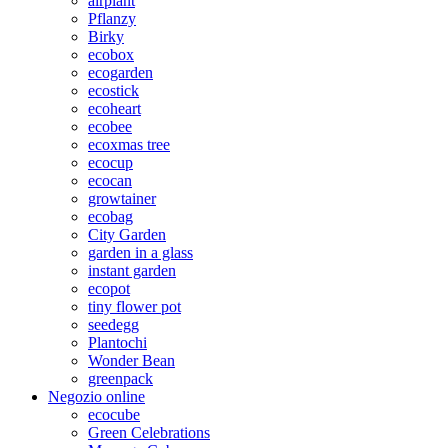
airplant
Pflanzy
Birky
ecobox
ecogarden
ecostick
ecoheart
ecobee
ecoxmas tree
ecocup
ecocan
growtainer
ecobag
City Garden
garden in a glass
instant garden
ecopot
tiny flower pot
seedegg
Plantochi
Wonder Bean
greenpack
Negozio online
ecocube
Green Celebrations