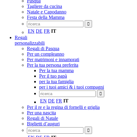
Pasqua
Tagliere da cucina
Natale e Capodanno
Festa della Mamma
EN
DE
FR
IT
Regali
personalizzabili
Regali di Pasqua
Per un compleanno
Per matrimoni e innamorati
Per la tua persona preferita
Per la tua mamma
Per il tuo papà
per la tua famiglia
per i tuoi amici & i tuoi compagni
EN
DE
FR
IT
Per il re e la regina di fornelli e griglia
Per una nascita
Regali di Natale
Biglietti d’auguri