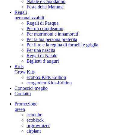
Natale e Capodanno
Festa della Mamma
Regali
personalizzabili
Regali di Pasqua
Per un compleanno
Per matrimoni e innamorati
Per la tua persona preferita
Per il re e la regina di fornelli e griglia
Per una nascita
Regali di Natale
Biglietti d’auguri
Kids
Grow Kits
ecobox Kids-Edition
ecogarden Kids-Edition
Conoscici meglio
Contatto
Promozione
green
ecocube
ecoblock
orgrownizer
airplant