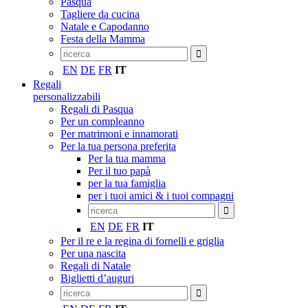
Pasqua
Tagliere da cucina
Natale e Capodanno
Festa della Mamma
EN
DE
FR
IT
Regali
personalizzabili
Regali di Pasqua
Per un compleanno
Per matrimoni e innamorati
Per la tua persona preferita
Per la tua mamma
Per il tuo papà
per la tua famiglia
per i tuoi amici & i tuoi compagni
EN
DE
FR
IT
Per il re e la regina di fornelli e griglia
Per una nascita
Regali di Natale
Biglietti d’auguri