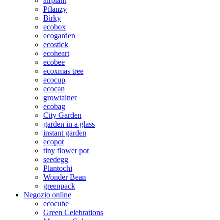
airplant
Pflanzy
Birky
ecobox
ecogarden
ecostick
ecoheart
ecobee
ecoxmas tree
ecocup
ecocan
growtainer
ecobag
City Garden
garden in a glass
instant garden
ecopot
tiny flower pot
seedegg
Plantochi
Wonder Bean
greenpack
Negozio online
ecocube
Green Celebrations