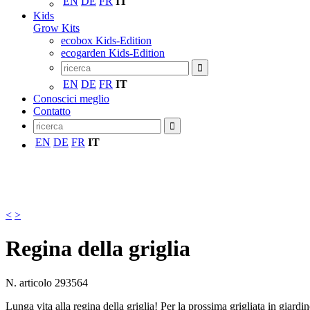
EN
DE
FR
IT
Kids
Grow Kits
ecobox Kids-Edition
ecogarden Kids-Edition
EN
DE
FR
IT
Conoscici meglio
Contatto
EN
DE
FR
IT
<
>
Regina della griglia
N. articolo
293564
Lunga vita alla regina della griglia! Per la prossima grigliata in giard