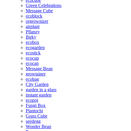
ecocube
Green Celebrations
Message Cube
ecoblock
orgrownizer
airplant
Pflanzy
Birky
ecobox
ecogarden
ecostick
ecocup
ecocan
Message Bean
growtainer
ecobag
City Garden
garden in a glass
instant garden
ecopot
Fungi Box
Plantochi
Grass Cube
seedegg
Wonder Bean