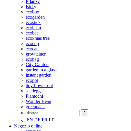
Pflanzy
Birky
ecobox
ecogarden
ecostick
ecoheart
ecobee
ecoxmas tree
ecocup
ecocan
growtainer
ecobag
City Garden
garden in a glass
instant garden
ecopot
tiny flower pot
seedegg
Plantochi
Wonder Bean
greenpack
EN
DE
FR
IT
Negozio online