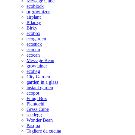
Message Cube
ecoblock
orgrownizer
airplant
Pflanzy
Birky
ecobox
ecogarden
ecostick
ecocup
ecocan
Message Bean
growtainer
ecobag
City Garden
garden in a glass
instant garden
ecopot
Fungi Box
Plantochi
Grass Cube
seedegg
Wonder Bean
Pasqua
Tagliere da cucina