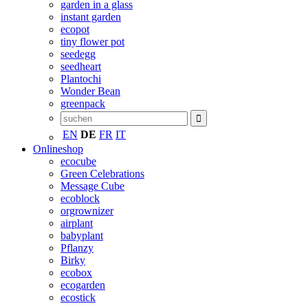
garden in a glass
instant garden
ecopot
tiny flower pot
seedegg
seedheart
Plantochi
Wonder Bean
greenpack
EN
DE
FR
IT
Onlineshop
ecocube
Green Celebrations
Message Cube
ecoblock
orgrownizer
airplant
babyplant
Pflanzy
Birky
ecobox
ecogarden
ecostick