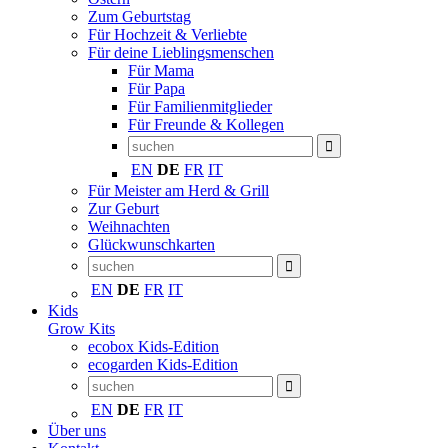
Zum Geburtstag
Für Hochzeit & Verliebte
Für deine Lieblingsmenschen
Für Mama
Für Papa
Für Familienmitglieder
Für Freunde & Kollegen
EN
DE
FR
IT
Für Meister am Herd & Grill
Zur Geburt
Weihnachten
Glückwunschkarten
EN
DE
FR
IT
Kids
Grow Kits
ecobox Kids-Edition
ecogarden Kids-Edition
EN
DE
FR
IT
Über uns