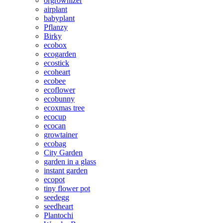
orgrownizer
airplant
babyplant
Pflanzy
Birky
ecobox
ecogarden
ecostick
ecoheart
ecobee
ecoflower
ecobunny
ecoxmas tree
ecocup
ecocan
growtainer
ecobag
City Garden
garden in a glass
instant garden
ecopot
tiny flower pot
seedegg
seedheart
Plantochi