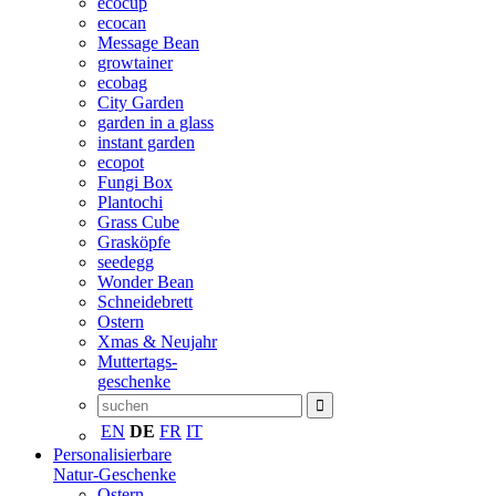
ecocup
ecocan
Message Bean
growtainer
ecobag
City Garden
garden in a glass
instant garden
ecopot
Fungi Box
Plantochi
Grass Cube
Grasköpfe
seedegg
Wonder Bean
Schneidebrett
Ostern
Xmas & Neujahr
Muttertags-
geschenke
EN
DE
FR
IT
Personalisierbare
Natur-Geschenke
Ostern