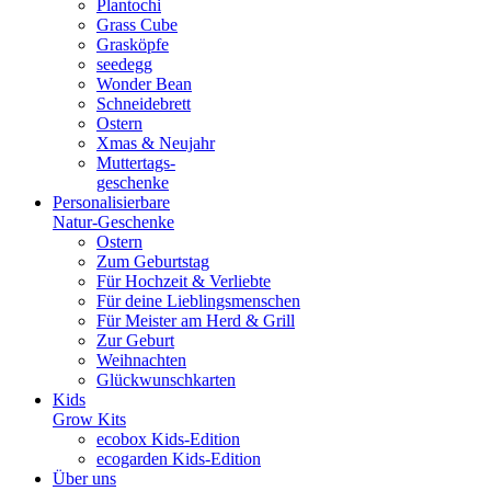
Plantochi
Grass Cube
Grasköpfe
seedegg
Wonder Bean
Schneidebrett
Ostern
Xmas & Neujahr
Muttertags-
geschenke
Personalisierbare
Natur-Geschenke
Ostern
Zum Geburtstag
Für Hochzeit & Verliebte
Für deine Lieblingsmenschen
Für Meister am Herd & Grill
Zur Geburt
Weihnachten
Glückwunschkarten
Kids
Grow Kits
ecobox Kids-Edition
ecogarden Kids-Edition
Über uns