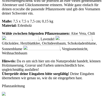
Schwesterngeschenk wird sie jederzeit an eure vielen gemeinsamen
Abenteuer und Glücksmomente erinnern. Wähle ganz einfach für
deinen ecocube die passende Pflanzensorte und gib den Vornamen
deiner Schwester ein.
Maße:
7,5 x 7,5 x 7,5 cm; 0,15 kg
Material:
Erlenholz
Wähle zwischen folgenden Pflanzensamen:
Aloe Vera, Chili
, Lavendel
,
Glücksklee, Herzblattklee, Orchideenbaum, Schokoladenblume,
Sonnenblume
, Vergissmeinnicht,
Weihnachtsbaum
Hinweis:
Da es um sich hier um ein Naturprodukt handelt, können
Holzmaserung, Gravur und Farben unterschiedlich bzw.
ungleichmäßig ausfallen!
Überprüfe deine Eingaben bitte sorgfältig!
Deine Eingaben
übernehmen wir genau so, wie du sie eingegeben hast.
Pflanzanleitung