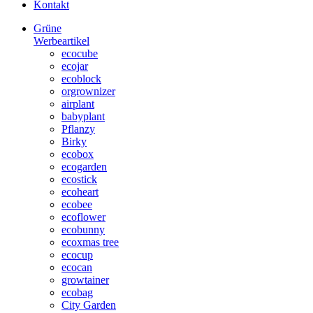
Kontakt
Grüne
Werbeartikel
ecocube
ecojar
ecoblock
orgrownizer
airplant
babyplant
Pflanzy
Birky
ecobox
ecogarden
ecostick
ecoheart
ecobee
ecoflower
ecobunny
ecoxmas tree
ecocup
ecocan
growtainer
ecobag
City Garden