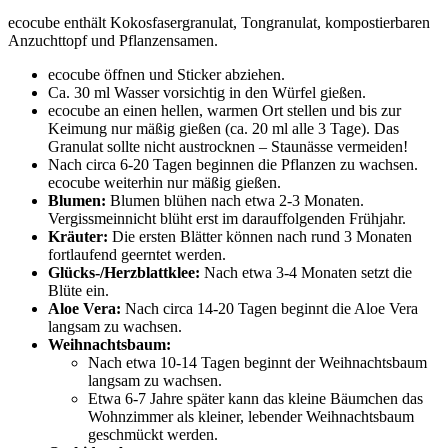
ecocube enthält Kokosfasergranulat, Tongranulat, kompostierbaren
Anzuchttopf und Pflanzensamen.
ecocube öffnen und Sticker abziehen.
Ca. 30 ml Wasser vorsichtig in den Würfel gießen.
ecocube an einen hellen, warmen Ort stellen und bis zur
Keimung nur mäßig gießen (ca. 20 ml alle 3 Tage). Das
Granulat sollte nicht austrocknen – Staunässe vermeiden!
Nach circa 6-20 Tagen beginnen die Pflanzen zu wachsen.
ecocube weiterhin nur mäßig gießen.
Blumen:
Blumen blühen nach etwa 2-3 Monaten.
Vergissmeinnicht blüht erst im darauffolgenden Frühjahr.
Kräuter:
Die ersten Blätter können nach rund 3 Monaten
fortlaufend geerntet werden.
Glücks-/Herzblattklee:
Nach etwa 3-4 Monaten setzt die
Blüte ein.
Aloe Vera:
Nach circa 14-20 Tagen beginnt die Aloe Vera
langsam zu wachsen.
Weihnachtsbaum:
Nach etwa 10-14 Tagen beginnt der Weihnachtsbaum
langsam zu wachsen.
Etwa 6-7 Jahre später kann das kleine Bäumchen das
Wohnzimmer als kleiner, lebender Weihnachtsbaum
geschmückt werden.