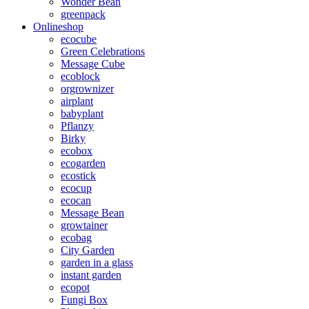
Wonder Bean
greenpack
Onlineshop
ecocube
Green Celebrations
Message Cube
ecoblock
orgrownizer
airplant
babyplant
Pflanzy
Birky
ecobox
ecogarden
ecostick
ecocup
ecocan
Message Bean
growtainer
ecobag
City Garden
garden in a glass
instant garden
ecopot
Fungi Box