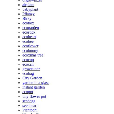
orgrownizer
airplant
babyplant
Pflanzy
Birky
ecobox
ecogarden
ecostick
ecoheart
ecobee
ecoflower
ecobunny
ecoxmas tree
ecocup
ecocan
growtainer
ecobag
City Garden
garden in a glass
instant garden
ecopot
tiny flower pot
seedegg
seedheart
Plantochi