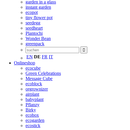
garden in a glass
instant garden
ecopot
tiny flower pot
seedegg
seedheart
Plantochi
Wonder Bean
greenpack
EN
DE
FR
IT
Onlineshop
ecocube
Green Celebrations
Message Cube
ecoblock
orgrownizer
airplant
babyplant
Pflanzy
Birky
ecobox
ecogarden
ecostick