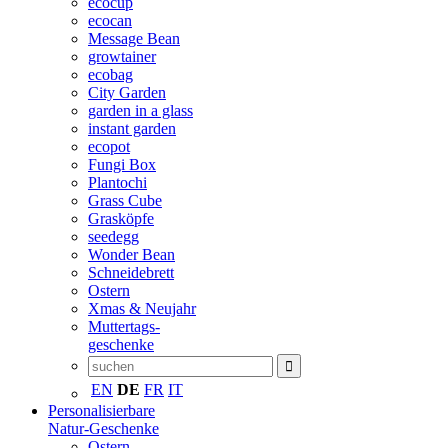
ecocup
ecocan
Message Bean
growtainer
ecobag
City Garden
garden in a glass
instant garden
ecopot
Fungi Box
Plantochi
Grass Cube
Grasköpfe
seedegg
Wonder Bean
Schneidebrett
Ostern
Xmas & Neujahr
Muttertags-
geschenke
EN
DE
FR
IT
Personalisierbare
Natur-Geschenke
Ostern