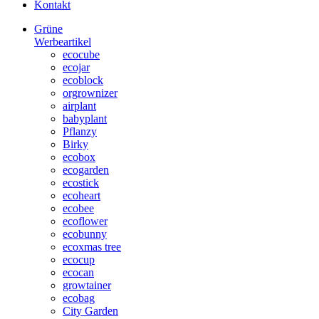
Kontakt
Grüne
Werbeartikel
ecocube
ecojar
ecoblock
orgrownizer
airplant
babyplant
Pflanzy
Birky
ecobox
ecogarden
ecostick
ecoheart
ecobee
ecoflower
ecobunny
ecoxmas tree
ecocup
ecocan
growtainer
ecobag
City Garden