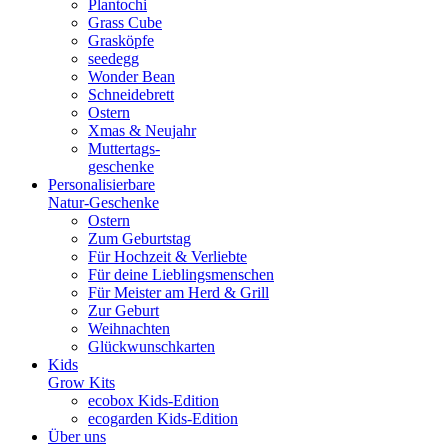
Plantochi
Grass Cube
Grasköpfe
seedegg
Wonder Bean
Schneidebrett
Ostern
Xmas & Neujahr
Muttertags-
geschenke
Personalisierbare
Natur-Geschenke
Ostern
Zum Geburtstag
Für Hochzeit & Verliebte
Für deine Lieblingsmenschen
Für Meister am Herd & Grill
Zur Geburt
Weihnachten
Glückwunschkarten
Kids
Grow Kits
ecobox Kids-Edition
ecogarden Kids-Edition
Über uns