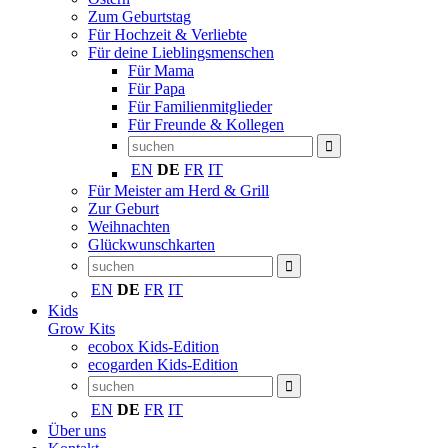
Zum Geburtstag
Für Hochzeit & Verliebte
Für deine Lieblingsmenschen
Für Mama
Für Papa
Für Familienmitglieder
Für Freunde & Kollegen
EN
DE
FR
IT
Für Meister am Herd & Grill
Zur Geburt
Weihnachten
Glückwunschkarten
EN
DE
FR
IT
Kids
Grow Kits
ecobox Kids-Edition
ecogarden Kids-Edition
EN
DE
FR
IT
Über uns