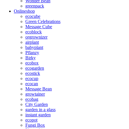
Wonder Bean
greenpack
Onlineshop
ecocube
Green Celebrations
Message Cube
ecoblock
orgrownizer
airplant
babyplant
Pflanzy
Birky
ecobox
ecogarden
ecostick
ecocup
ecocan
Message Bean
growtainer
ecobag
City Garden
garden in a glass
instant garden
ecopot
Fungi Box